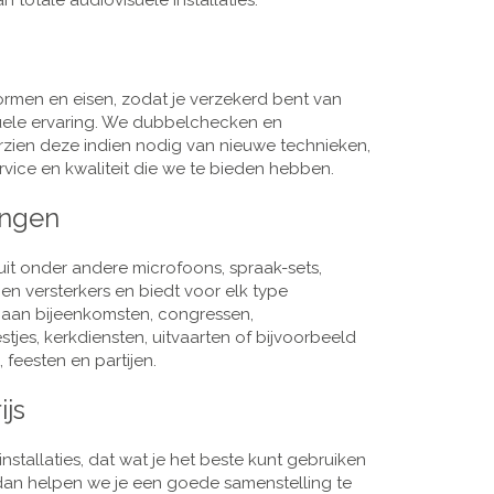
 totale audiovisuele installaties.
men en eisen, zodat je verzekerd bent van
suele ervaring. We dubbelchecken en
rzien deze indien nodig van nieuwe technieken,
vice en kwaliteit die we te bieden hebben.
ingen
it onder andere microfoons, spraak-sets,
n versterkers en biedt voor elk type
j aan bijeenkomsten, congressen,
es, kerkdiensten, uitvaarten of bijvoorbeeld
 feesten en partijen.
ijs
nstallaties, dat wat je het beste kunt gebruiken
, dan helpen we je een goede samenstelling te