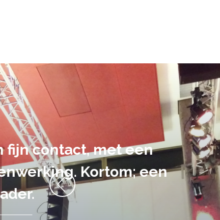
De audiovi
volledig uit 