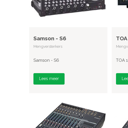
Samson - S6
TOA 
Mengversterkers
Mengve
Samson - S6
TOA 1
Lees meer
Le