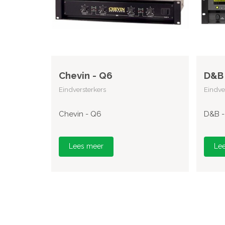
Chevin - Q6
D&B 
Eindversterkers
Eindve
Chevin - Q6
D&B -
Lees meer
Le