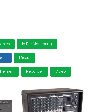
ronics
In Ear Monitoring
oos)
Mixers
schermen
Recorder
Video