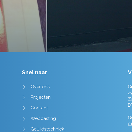
Tim de Lange
Snel naar
V
Over ons
Gi
2
Projecten
Z
B
Contact
Ge
Webcasting
01
Geluidstechniek