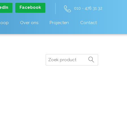
edIn
Facebook
010 - 476 31 32
koop
Over ons
Projecten
Contact
Zoeken