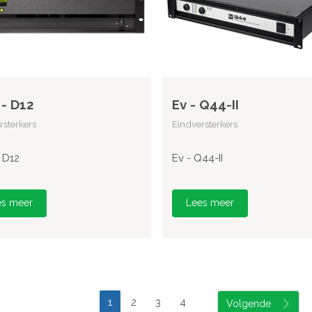
- D12
Ev - Q44-II
rsterkers
Eindversterkers
 D12
Ev - Q44-II
es meer
Lees meer
1
2
3
4