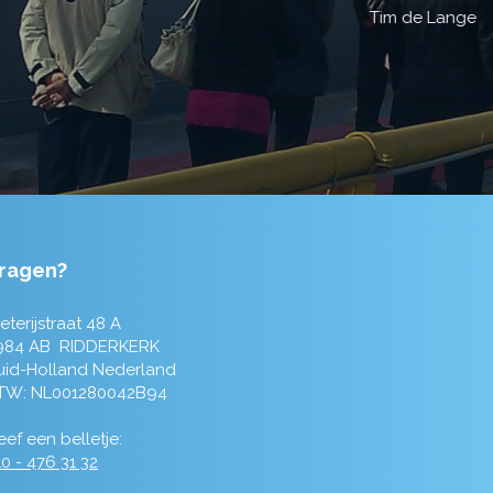
ragen?
eterijstraat 48 A
984 AB RIDDERKERK
uid-Holland Nederland
TW: NL001280042B94
ef een belletje:
0 - 476 31 32