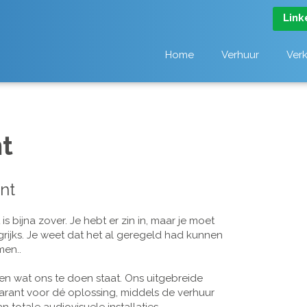
Link
Home
Verhuur
Ver
t
nt
 bijna zover. Je hebt er zin in, maar je moet
grijks. Je weet dat het al geregeld had kunnen
men..
n wat ons te doen staat. Ons uitgebreide
arant voor dé oplossing, middels de verhuur