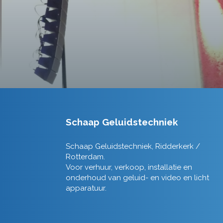
Schaap Geluidstechniek
Schaap Geluidstechniek, Ridderkerk /
Rotterdam.
Voor verhuur, verkoop, installatie en
onderhoud van geluid- en video en licht
apparatuur.