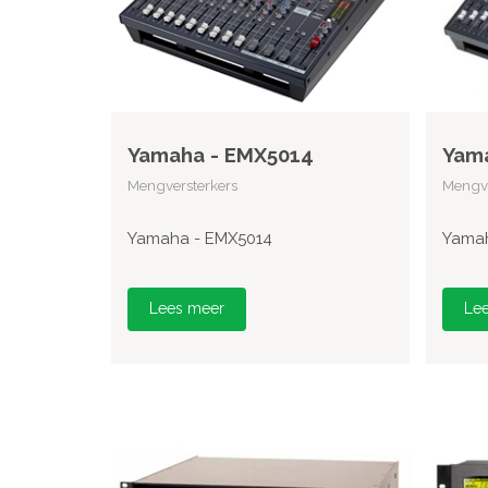
Yamaha - EMX5014
Yam
Mengversterkers
Mengve
Yamaha - EMX5014
Yamah
Lees meer
Le