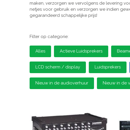
maken, verzorgen we vervolgens de levering voor
netjes voor gebruik en verzorgen we indien gewen
gegarandeerd schappelijke prijs!
Filter op categorie:
Alles
Actieve Luidsprekers
Beamer
LCD scherm / display
Luidsprekers
Nieuw in de audioverhuur
Nieuw in de 