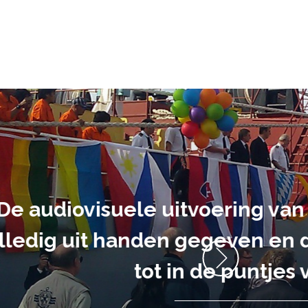
ment heb ik
anrader! Alles