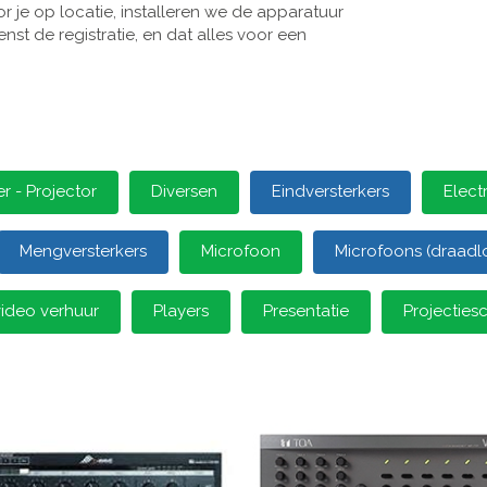
 je op locatie, installeren we de apparatuur
st de registratie, en dat alles voor een
 - Projector
Diversen
Eindversterkers
Elect
Mengversterkers
Microfoon
Microfoons (draadl
video verhuur
Players
Presentatie
Projectie