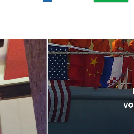
suele uitvoering van ons evene
handen gegeven en dat is een a
tot in de puntjes verzorgd.