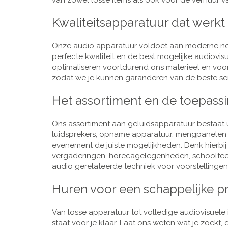
van zowel losse items als ook voor de verhuur van
Kwaliteitsapparatuur dat werkt
Onze audio apparatuur voldoet aan moderne nor
perfecte kwaliteit en de best mogelijke audiovi
optimaliseren voortdurend ons materieel en voo
zodat we je kunnen garanderen van de beste ser
Het assortiment en de toepass
Ons assortiment aan geluidsapparatuur bestaat u
luidsprekers, opname apparatuur, mengpanelen e
evenement de juiste mogelijkheden. Denk hierbi
vergaderingen, horecagelegenheden, schoolfeestj
audio gerelateerde techniek voor voorstellingen,
Huren voor een schappelijke pr
Van losse apparatuur tot volledige audiovisuele i
staat voor je klaar. Laat ons weten wat je zoekt