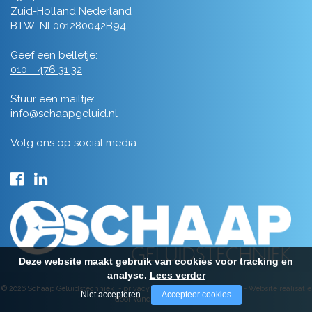
Zuid-Holland Nederland
BTW: NL001280042B94
Geef een belletje:
010 - 476 31 32
Stuur een mailtje:
info@schaapgeluid.nl
Volg ons op social media:
Deze website maakt gebruik van cookies voor tracking en
analyse.
Lees verder
© 2026 Schaap Geluidstechniek -
privacy
-
algemene voorwaarden
-
Website realisatie
Niet accepteren
Accepteer cookies
door Vanderperk Groep