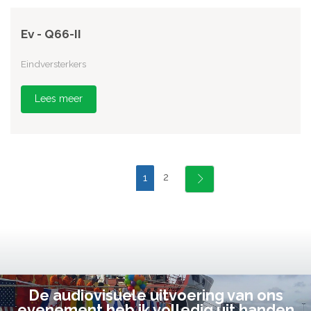
Ev - Q66-II
Eindversterkers
Lees meer
2
1
De audiovisuele uitvoering van ons
evenement heb ik volledig uit handen