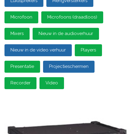
Luidsprekers
Mengversterkers
Microfoon
Microfoons (draadloos)
Mixers
Nieuw in de audioverhuur
Nieuw in de video verhuur
Players
Presentatie
Projectieschermen
Recorder
Video