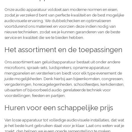
Onze audio apparatuur voldoet aan moderne normen en eisen,
zodat je verzekerd bent van perfecte kwaliteit en de best mogelijke
audiovisuele ervaring. We dubbelchecken en optimaliseren
voortdurend ons materieel en voorzien deze indien nodig van
nieuwe technieken, zodat we je kunnen garanderen van de beste
service en kwaliteit die we te bieden hebben.
Het assortiment en de toepassingen
Ons assortiment aan geluidsapparatuur bestaat uit onder andere
microfoons, spraak-sets, luidsprekers, opname apparatuur,
mengpanelen en versterkers en biedt voor elk type evenement de
juiste mogelijkheden. Denk hierbij aan bijeenkomsten, congressen,
vergaderingen, horecagelegenheden, schoolfeestjes, kerkdiensten,
uitvaarten of bijvoorbeeld audio gerelateerde techniek voor
voorstellingen, feesten en partijen.
Huren voor een schappelijke prijs
Van losse apparatuur tot volledige audiovisuele installaties, dat wat
je het beste kunt gebruiken staat voor je klaar. Laat ons weten wat je
zoekt, dan helpen we je een goede samenstelling te maken,