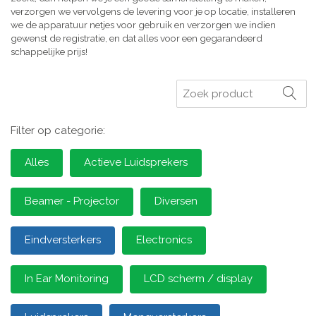
verzorgen we vervolgens de levering voor je op locatie, installeren
we de apparatuur netjes voor gebruik en verzorgen we indien
gewenst de registratie, en dat alles voor een gegarandeerd
schappelijke prijs!
Zoeken
Filter op categorie:
Alles
Actieve Luidsprekers
Beamer - Projector
Diversen
Eindversterkers
Electronics
In Ear Monitoring
LCD scherm / display