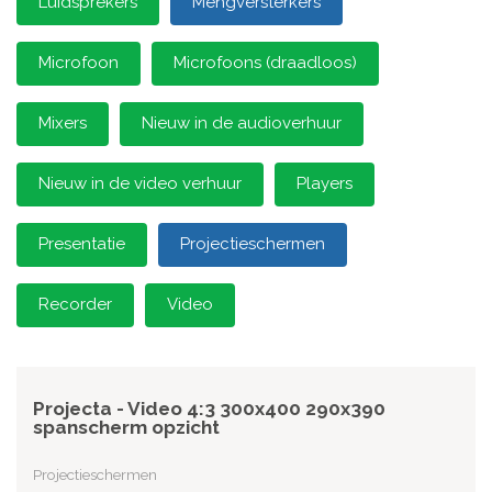
Luidsprekers
Mengversterkers
Microfoon
Microfoons (draadloos)
Mixers
Nieuw in de audioverhuur
Nieuw in de video verhuur
Players
Presentatie
Projectieschermen
Recorder
Video
Projecta - Video 4:3 300x400 290x390
spanscherm opzicht
Projectieschermen