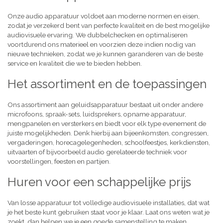
Onze audio apparatuur voldoet aan moderne normen en eisen,
zodat je verzekerd bent van perfecte kwaliteit en de best mogelijke
audiovisuele ervaring. We dubbelchecken en optimaliseren
voortdurend ons materieel en voorzien deze indien nodig van
nieuwe technieken, zodat we je kunnen garanderen van de beste
service en kwaliteit die we te bieden hebben.
Het assortiment en de toepassingen
Ons assortiment aan geluidsapparatuur bestaat uit onder andere
microfoons, spraak-sets, luidsprekers, opname apparatuur,
mengpanelen en versterkers en biedt voor elk type evenement de
juiste mogelijkheden. Denk hierbij aan bijeenkomsten, congressen,
vergaderingen, horecagelegenheden, schoolfeestjes, kerkdiensten,
uitvaarten of bijvoorbeeld audio gerelateerde techniek voor
voorstellingen, feesten en partijen.
Huren voor een schappelijke prijs
Van losse apparatuur tot volledige audiovisuele installaties, dat wat
je het beste kunt gebruiken staat voor je klaar. Laat ons weten wat je
zoekt, dan helpen we je een goede samenstelling te maken,