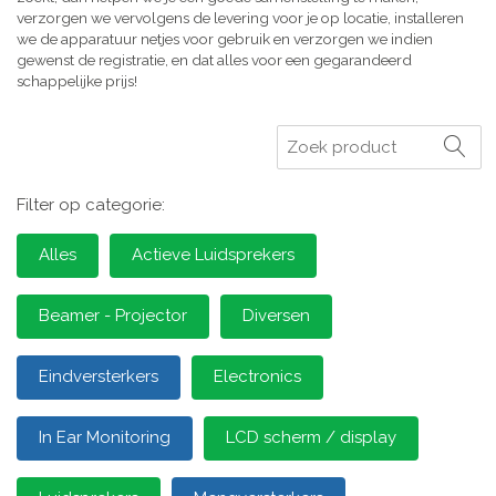
verzorgen we vervolgens de levering voor je op locatie, installeren
we de apparatuur netjes voor gebruik en verzorgen we indien
gewenst de registratie, en dat alles voor een gegarandeerd
schappelijke prijs!
Zoeken
Filter op categorie:
Alles
Actieve Luidsprekers
Beamer - Projector
Diversen
Eindversterkers
Electronics
In Ear Monitoring
LCD scherm / display