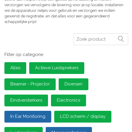
verzorgen we vervolgens de levering voor je op locatie, installeren
we de apparatuur netjes voor gebruik en verzorgen we indien
gewenst de registratie, en dat alles voor een gegarandeerd
schappelijke prijs!
Zoeken
Filter op categorie:
Alles
Actieve Luidsprekers
Beamer - Projector
Diversen
Eindversterkers
Electronics
In Ear Monitoring
LCD scherm / display