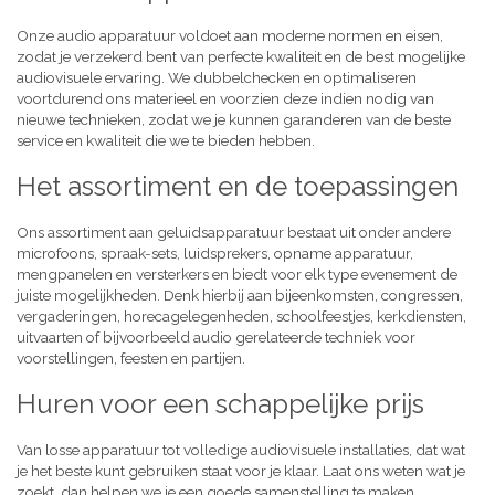
Onze audio apparatuur voldoet aan moderne normen en eisen,
zodat je verzekerd bent van perfecte kwaliteit en de best mogelijke
audiovisuele ervaring. We dubbelchecken en optimaliseren
voortdurend ons materieel en voorzien deze indien nodig van
nieuwe technieken, zodat we je kunnen garanderen van de beste
service en kwaliteit die we te bieden hebben.
Het assortiment en de toepassingen
Ons assortiment aan geluidsapparatuur bestaat uit onder andere
microfoons, spraak-sets, luidsprekers, opname apparatuur,
mengpanelen en versterkers en biedt voor elk type evenement de
juiste mogelijkheden. Denk hierbij aan bijeenkomsten, congressen,
vergaderingen, horecagelegenheden, schoolfeestjes, kerkdiensten,
uitvaarten of bijvoorbeeld audio gerelateerde techniek voor
voorstellingen, feesten en partijen.
Huren voor een schappelijke prijs
Van losse apparatuur tot volledige audiovisuele installaties, dat wat
je het beste kunt gebruiken staat voor je klaar. Laat ons weten wat je
zoekt, dan helpen we je een goede samenstelling te maken,