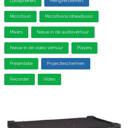
Luidsprekers
Mengversterkers
Microfoon
Microfoons (draadloos)
Mixers
Nieuw in de audioverhuur
Nieuw in de video verhuur
Players
Presentatie
Projectieschermen
Recorder
Video