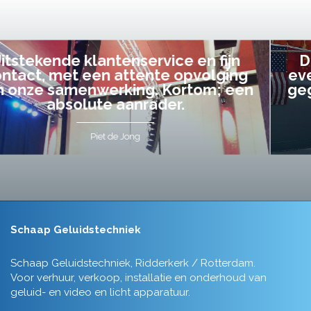
De audiovisuele uitvoering van ons
evenement heb ik volledig uit handen
gegeven en dat is een aanrader! Alles
tot in de puntjes verzorgd.
Tim de Lange
Schaap Geluidstechniek
Schaap Geluidstechniek, Ridderkerk / Rotterdam.
Voor verhuur, verkoop, installatie en onderhoud van
geluid- en video en licht apparatuur.