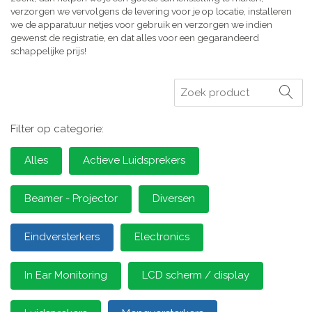
verzorgen we vervolgens de levering voor je op locatie, installeren
we de apparatuur netjes voor gebruik en verzorgen we indien
gewenst de registratie, en dat alles voor een gegarandeerd
schappelijke prijs!
Zoeken
Filter op categorie:
Alles
Actieve Luidsprekers
Beamer - Projector
Diversen
Eindversterkers
Electronics
In Ear Monitoring
LCD scherm / display