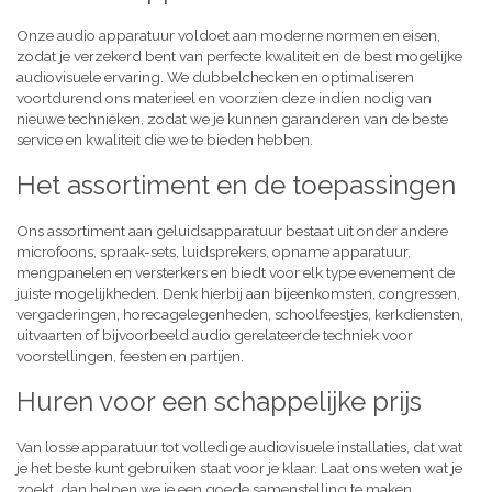
Onze audio apparatuur voldoet aan moderne normen en eisen,
zodat je verzekerd bent van perfecte kwaliteit en de best mogelijke
audiovisuele ervaring. We dubbelchecken en optimaliseren
voortdurend ons materieel en voorzien deze indien nodig van
nieuwe technieken, zodat we je kunnen garanderen van de beste
service en kwaliteit die we te bieden hebben.
Het assortiment en de toepassingen
Ons assortiment aan geluidsapparatuur bestaat uit onder andere
microfoons, spraak-sets, luidsprekers, opname apparatuur,
mengpanelen en versterkers en biedt voor elk type evenement de
juiste mogelijkheden. Denk hierbij aan bijeenkomsten, congressen,
vergaderingen, horecagelegenheden, schoolfeestjes, kerkdiensten,
uitvaarten of bijvoorbeeld audio gerelateerde techniek voor
voorstellingen, feesten en partijen.
Huren voor een schappelijke prijs
Van losse apparatuur tot volledige audiovisuele installaties, dat wat
je het beste kunt gebruiken staat voor je klaar. Laat ons weten wat je
zoekt, dan helpen we je een goede samenstelling te maken,