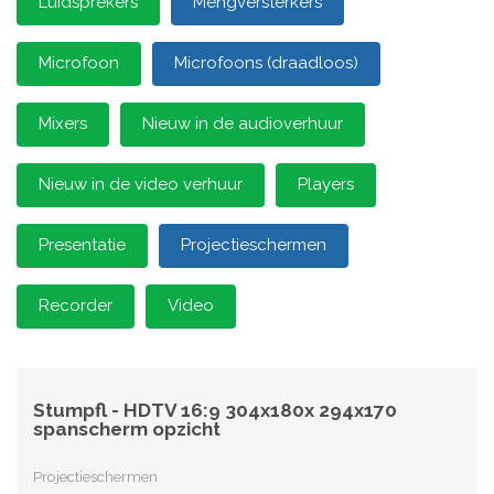
Luidsprekers
Mengversterkers
Microfoon
Microfoons (draadloos)
Mixers
Nieuw in de audioverhuur
Nieuw in de video verhuur
Players
Presentatie
Projectieschermen
Recorder
Video
Stumpfl - HDTV 16:9 304x180x 294x170
spanscherm opzicht
Projectieschermen