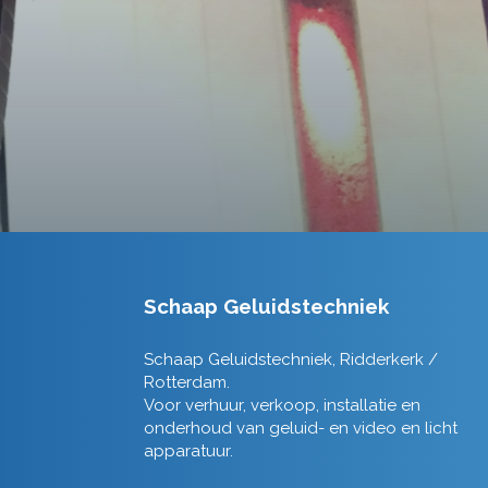
Schaap Geluidstechniek
Schaap Geluidstechniek, Ridderkerk /
Rotterdam.
Voor verhuur, verkoop, installatie en
onderhoud van geluid- en video en licht
apparatuur.