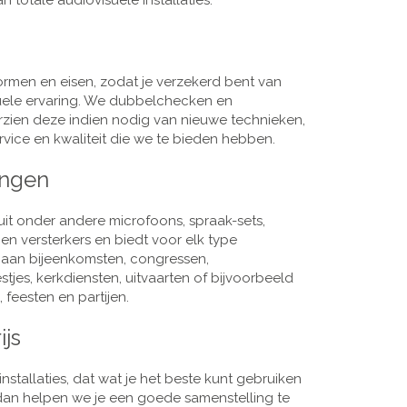
 totale audiovisuele installaties.
men en eisen, zodat je verzekerd bent van
suele ervaring. We dubbelchecken en
rzien deze indien nodig van nieuwe technieken,
vice en kwaliteit die we te bieden hebben.
ingen
it onder andere microfoons, spraak-sets,
n versterkers en biedt voor elk type
j aan bijeenkomsten, congressen,
es, kerkdiensten, uitvaarten of bijvoorbeeld
 feesten en partijen.
ijs
nstallaties, dat wat je het beste kunt gebruiken
, dan helpen we je een goede samenstelling te