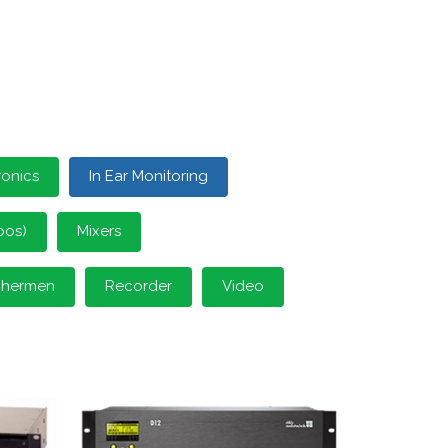
ronics
In Ear Monitoring
oos)
Mixers
schermen
Recorder
Video