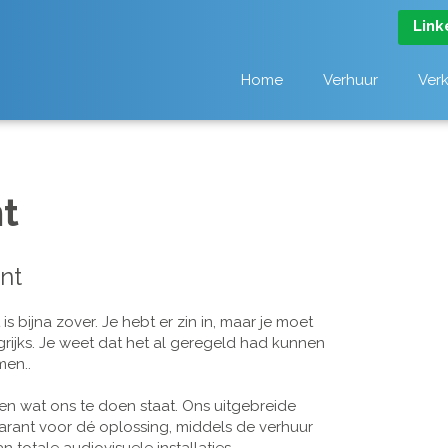
Link
Home
Verhuur
Ver
t
nt
 bijna zover. Je hebt er zin in, maar je moet
grijks. Je weet dat het al geregeld had kunnen
men..
n wat ons te doen staat. Ons uitgebreide
arant voor dé oplossing, middels de verhuur