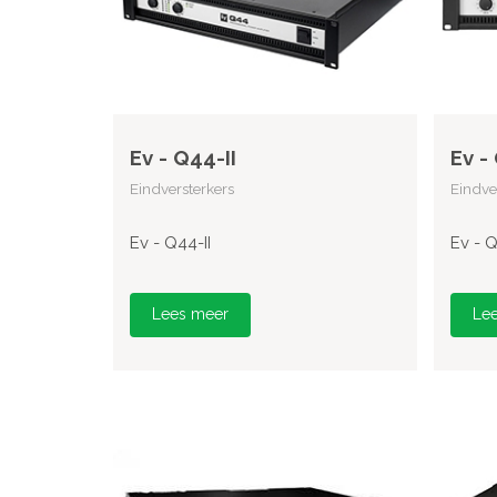
Ev - Q44-II
Ev -
Eindversterkers
Eindve
Ev - Q44-II
Ev - Q
Lees meer
Le