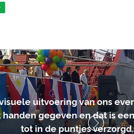
ment heb ik
anrader! Alles