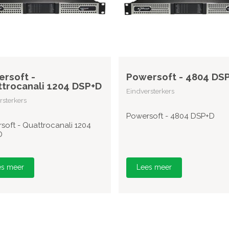
rsoft -
Powersoft - 4804 DS
trocanali 1204 DSP+D
Eindversterkers
rsterkers
Powersoft - 4804 DSP+D
soft - Quattrocanali 1204
D
es meer
Lees meer