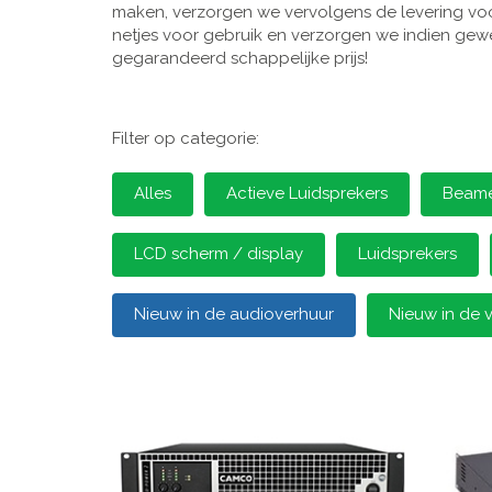
maken, verzorgen we vervolgens de levering voor
netjes voor gebruik en verzorgen we indien gewen
gegarandeerd schappelijke prijs!
Filter op categorie:
Alles
Actieve Luidsprekers
Beamer
LCD scherm / display
Luidsprekers
Nieuw in de audioverhuur
Nieuw in de 