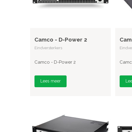
Camco - D-Power 2
Camc
Eindversterkers
Eindve
Camco - D-Power 2
Camco
Lees meer
Le