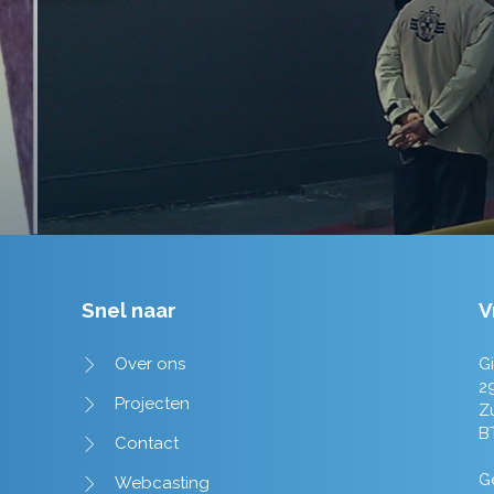
Tim de Lange
Snel naar
V
Over ons
Gi
2
Projecten
Z
B
Contact
Ge
Webcasting