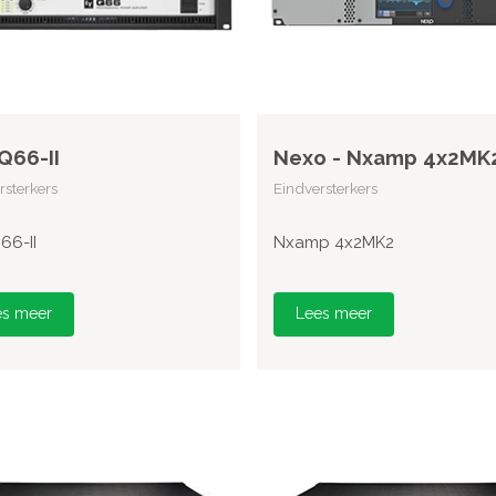
 Q66-II
Nexo - Nxamp 4x2MK
rsterkers
Eindversterkers
66-II
Nxamp 4x2MK2
es meer
Lees meer