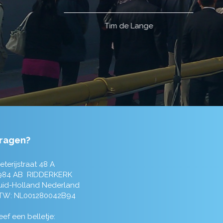
ragen?
eterijstraat 48 A
984 AB RIDDERKERK
uid-Holland Nederland
TW: NL001280042B94
ef een belletje: