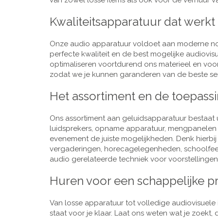
van zowel losse items als ook voor de verhuur van
Kwaliteitsapparatuur dat werkt
Onze audio apparatuur voldoet aan moderne nor
perfecte kwaliteit en de best mogelijke audiovi
optimaliseren voortdurend ons materieel en voo
zodat we je kunnen garanderen van de beste ser
Het assortiment en de toepass
Ons assortiment aan geluidsapparatuur bestaat u
luidsprekers, opname apparatuur, mengpanelen e
evenement de juiste mogelijkheden. Denk hierbi
vergaderingen, horecagelegenheden, schoolfeestj
audio gerelateerde techniek voor voorstellingen,
Huren voor een schappelijke pr
Van losse apparatuur tot volledige audiovisuele i
staat voor je klaar. Laat ons weten wat je zoekt