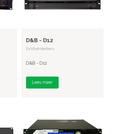
D&B - D12
Eindversterkers
D&B - D12
Lees meer