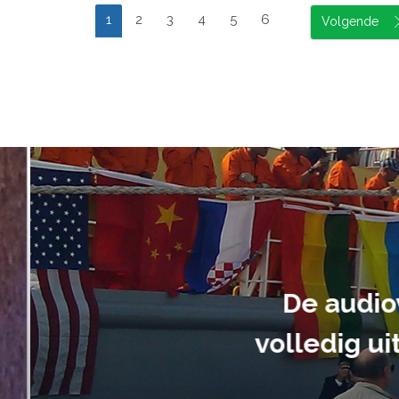
1
2
3
4
5
6
suele uitvoering van ons evene
handen gegeven en dat is een a
tot in de puntjes verzorgd.