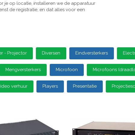
 je op locatie, installeren we de apparatuur
st de registratie, en dat alles voor een
 - Projector
Diversen
Eindversterkers
Elect
Mengversterkers
Microfoon
Microfoons (draadl
video verhuur
Players
Presentatie
Projectie