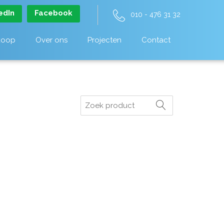
edIn
Facebook
010 - 476 31 32
koop
Over ons
Projecten
Contact
Zoeken