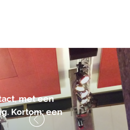
De audiovi
volledig uit 