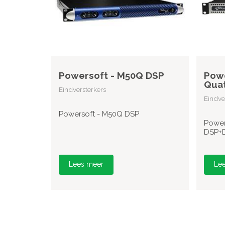
Powersoft - M50Q DSP
Powe
Quat
Eindversterkers
Eindve
Powersoft - M50Q DSP
Power
DSP+
Lees meer
Le