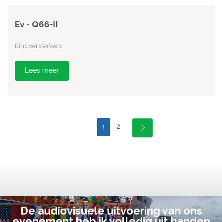
Ev - Q66-II
Eindversterkers
Lees meer
2
1
De audiovisuele uitvoering van ons
evenement heb ik volledig uit handen