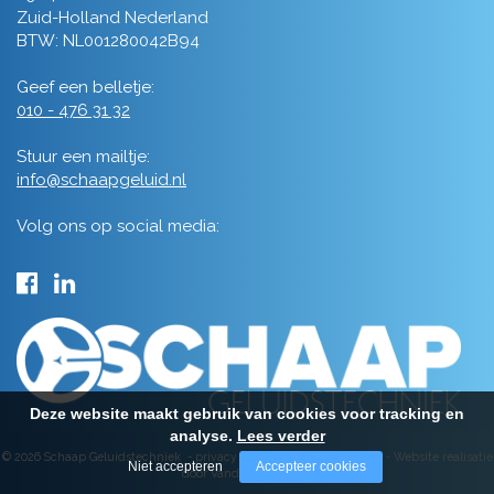
Zuid-Holland Nederland
BTW: NL001280042B94
Geef een belletje:
010 - 476 31 32
Stuur een mailtje:
info@schaapgeluid.nl
Volg ons op social media:
Deze website maakt gebruik van cookies voor tracking en
analyse.
Lees verder
© 2026 Schaap Geluidstechniek -
privacy
-
algemene voorwaarden
-
Website realisatie
Niet accepteren
Accepteer cookies
door Vanderperk Groep