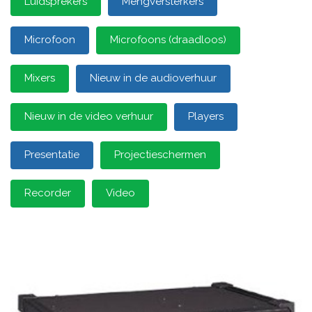
Luidsprekers
Mengversterkers
Microfoon
Microfoons (draadloos)
Mixers
Nieuw in de audioverhuur
Nieuw in de video verhuur
Players
Presentatie
Projectieschermen
Recorder
Video