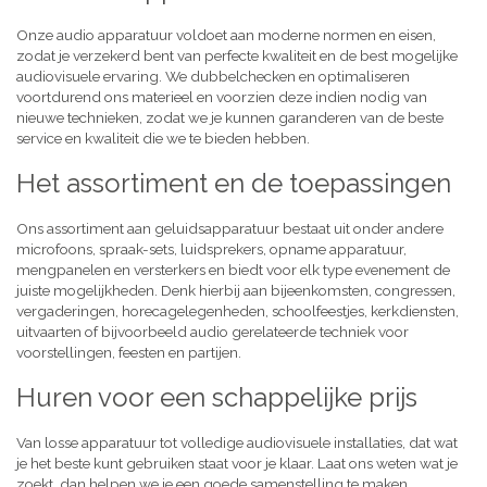
Onze audio apparatuur voldoet aan moderne normen en eisen,
zodat je verzekerd bent van perfecte kwaliteit en de best mogelijke
audiovisuele ervaring. We dubbelchecken en optimaliseren
voortdurend ons materieel en voorzien deze indien nodig van
nieuwe technieken, zodat we je kunnen garanderen van de beste
service en kwaliteit die we te bieden hebben.
Het assortiment en de toepassingen
Ons assortiment aan geluidsapparatuur bestaat uit onder andere
microfoons, spraak-sets, luidsprekers, opname apparatuur,
mengpanelen en versterkers en biedt voor elk type evenement de
juiste mogelijkheden. Denk hierbij aan bijeenkomsten, congressen,
vergaderingen, horecagelegenheden, schoolfeestjes, kerkdiensten,
uitvaarten of bijvoorbeeld audio gerelateerde techniek voor
voorstellingen, feesten en partijen.
Huren voor een schappelijke prijs
Van losse apparatuur tot volledige audiovisuele installaties, dat wat
je het beste kunt gebruiken staat voor je klaar. Laat ons weten wat je
zoekt, dan helpen we je een goede samenstelling te maken,