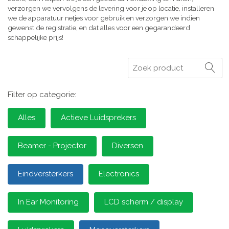
verzorgen we vervolgens de levering voor je op locatie, installeren
we de apparatuur netjes voor gebruik en verzorgen we indien
gewenst de registratie, en dat alles voor een gegarandeerd
schappelijke prijs!
Zoeken
Filter op categorie:
Alles
Actieve Luidsprekers
Beamer - Projector
Diversen
Eindversterkers
Electronics
In Ear Monitoring
LCD scherm / display