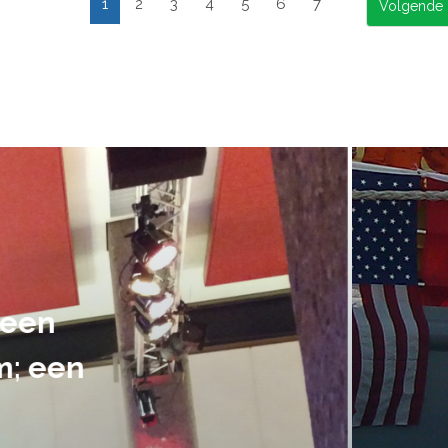
1
2
3
4
5
6
7
suele uitvoering van ons evene
handen gegeven en dat is een a
tot in de puntjes verzorgd.