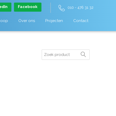
edIn
Facebook
010 - 476 31 32
koop
Over ons
Projecten
Contact
Zoeken