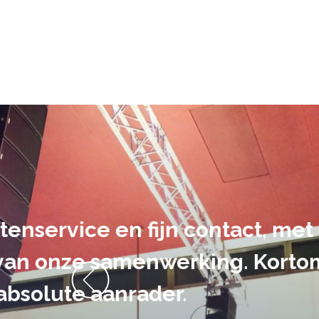
De audiovi
volledig uit 