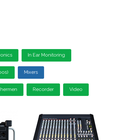
ronics
In Ear Monitoring
oos)
Mixers
schermen
Recorder
Video