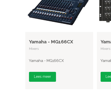
Yamaha - MG166CX
Yama
Mixers
Mixers
Yamaha - MG166CX
Yamah
Lees meer
Le