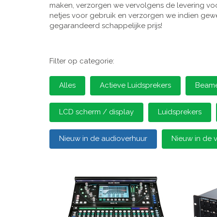
maken, verzorgen we vervolgens de levering voor
netjes voor gebruik en verzorgen we indien gewen
gegarandeerd schappelijke prijs!
Filter op categorie:
Alles
Actieve Luidsprekers
Beamer
LCD scherm / display
Luidsprekers
Nieuw in de audioverhuur
Nieuw in de 