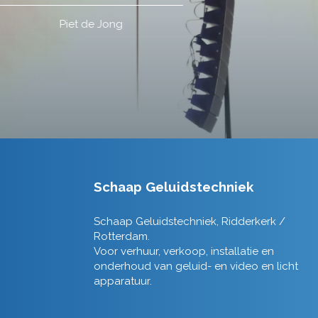
Schaap Geluidstechniek
Schaap Geluidstechniek, Ridderkerk /
Rotterdam.
Voor verhuur, verkoop, installatie en
onderhoud van geluid- en video en licht
apparatuur.