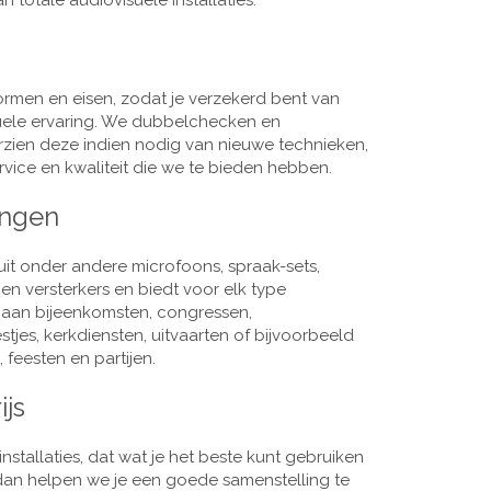
 totale audiovisuele installaties.
men en eisen, zodat je verzekerd bent van
suele ervaring. We dubbelchecken en
rzien deze indien nodig van nieuwe technieken,
vice en kwaliteit die we te bieden hebben.
ingen
it onder andere microfoons, spraak-sets,
n versterkers en biedt voor elk type
j aan bijeenkomsten, congressen,
es, kerkdiensten, uitvaarten of bijvoorbeeld
 feesten en partijen.
ijs
nstallaties, dat wat je het beste kunt gebruiken
, dan helpen we je een goede samenstelling te