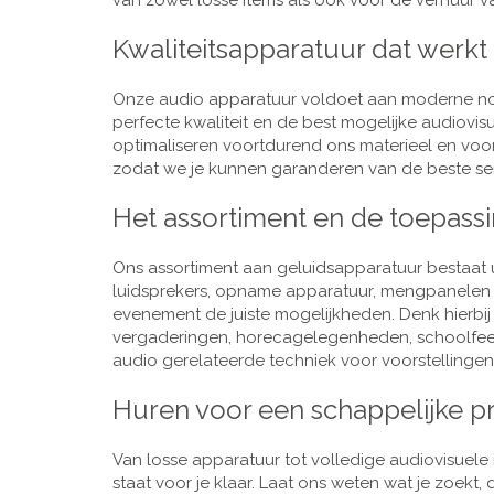
van zowel losse items als ook voor de verhuur van
Kwaliteitsapparatuur dat werkt
Onze audio apparatuur voldoet aan moderne nor
perfecte kwaliteit en de best mogelijke audiovi
optimaliseren voortdurend ons materieel en voo
zodat we je kunnen garanderen van de beste ser
Het assortiment en de toepass
Ons assortiment aan geluidsapparatuur bestaat u
luidsprekers, opname apparatuur, mengpanelen e
evenement de juiste mogelijkheden. Denk hierbi
vergaderingen, horecagelegenheden, schoolfeestj
audio gerelateerde techniek voor voorstellingen,
Huren voor een schappelijke pr
Van losse apparatuur tot volledige audiovisuele i
staat voor je klaar. Laat ons weten wat je zoekt