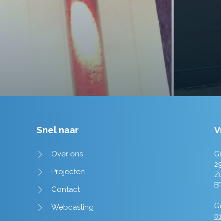
Tim de Lange
Snel naar
V
Over ons
Gi
2
Projecten
Z
B
Contact
Ge
Webcasting
01