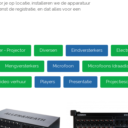
 je op locatie, installeren we de apparatuur
st de registratie, en dat alles voor een
 - Projector
Diversen
Eindversterkers
Elect
Mengversterkers
Microfoon
Microfoons (draadl
video verhuur
Players
Presentatie
Projectie