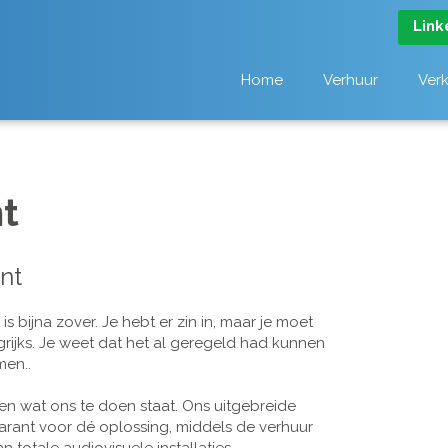
Link
Home
Verhuur
Ver
t
nt
 bijna zover. Je hebt er zin in, maar je moet
grijks. Je weet dat het al geregeld had kunnen
men..
n wat ons te doen staat. Ons uitgebreide
arant voor dé oplossing, middels de verhuur