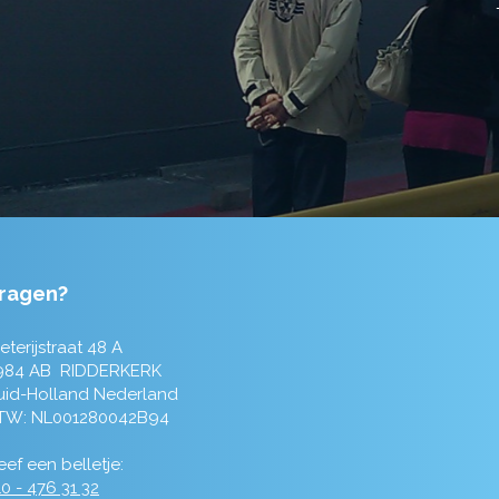
ragen?
eterijstraat 48 A
984 AB RIDDERKERK
uid-Holland Nederland
TW: NL001280042B94
ef een belletje:
0 - 476 31 32