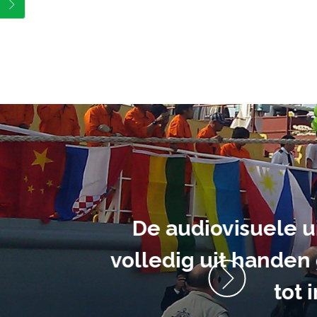
ment heb ik
anrader! Alles