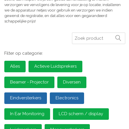
verzorgen we vervolgens de levering voor je op locatie, installeren
we de apparatuur netjes voor gebruik en verzorgen we indien
gewenst de registratie, en dat alles voor een gegarandeerd
schappelijke prijs!
Zoeken
Filter op categorie:
Alles
Actieve Luidsprekers
Beamer - Projector
Diversen
Eindversterkers
Electronics
In Ear Monitoring
LCD scherm / display