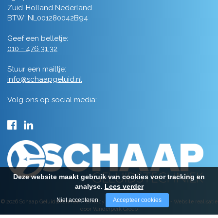
Zuid-Holland Nederland
BTW: NL001280042B94
Geef een belletje:
010 - 476 31 32
Stuur een mailtje:
info@schaapgeluid.nl
Volg ons op social media:
Deze website maakt gebruik van cookies voor tracking en
analyse.
Lees verder
Niet accepteren
Accepteer cookies
© 2026 Schaap Geluidstechniek -
privacy
-
algemene voorwaarden
-
Website realisatie
door Vanderperk Groep