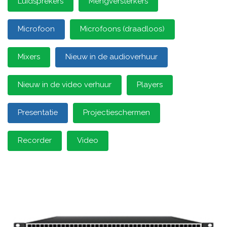
Luidsprekers
Mengversterkers
Microfoon
Microfoons (draadloos)
Mixers
Nieuw in de audioverhuur
Nieuw in de video verhuur
Players
Presentatie
Projectieschermen
Recorder
Video