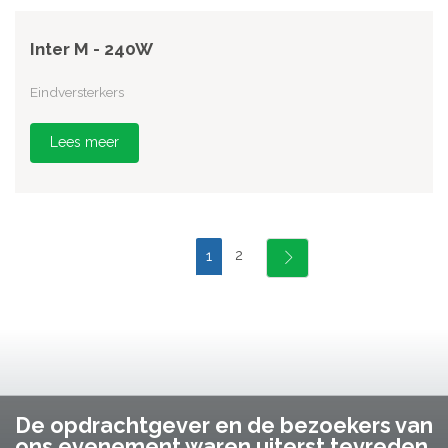
Inter M - 240W
Eindversterkers
Lees meer
2
1
De opdrachtgever en de bezoekers van
ons evenement waren uiterst tevreden.