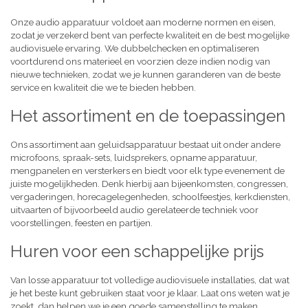
Onze audio apparatuur voldoet aan moderne normen en eisen,
zodat je verzekerd bent van perfecte kwaliteit en de best mogelijke
audiovisuele ervaring. We dubbelchecken en optimaliseren
voortdurend ons materieel en voorzien deze indien nodig van
nieuwe technieken, zodat we je kunnen garanderen van de beste
service en kwaliteit die we te bieden hebben.
Het assortiment en de toepassingen
Ons assortiment aan geluidsapparatuur bestaat uit onder andere
microfoons, spraak-sets, luidsprekers, opname apparatuur,
mengpanelen en versterkers en biedt voor elk type evenement de
juiste mogelijkheden. Denk hierbij aan bijeenkomsten, congressen,
vergaderingen, horecagelegenheden, schoolfeestjes, kerkdiensten,
uitvaarten of bijvoorbeeld audio gerelateerde techniek voor
voorstellingen, feesten en partijen.
Huren voor een schappelijke prijs
Van losse apparatuur tot volledige audiovisuele installaties, dat wat
je het beste kunt gebruiken staat voor je klaar. Laat ons weten wat je
zoekt, dan helpen we je een goede samenstelling te maken,