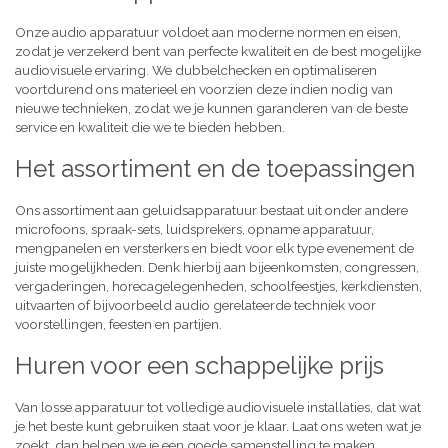
Onze audio apparatuur voldoet aan moderne normen en eisen,
zodat je verzekerd bent van perfecte kwaliteit en de best mogelijke
audiovisuele ervaring. We dubbelchecken en optimaliseren
voortdurend ons materieel en voorzien deze indien nodig van
nieuwe technieken, zodat we je kunnen garanderen van de beste
service en kwaliteit die we te bieden hebben.
Het assortiment en de toepassingen
Ons assortiment aan geluidsapparatuur bestaat uit onder andere
microfoons, spraak-sets, luidsprekers, opname apparatuur,
mengpanelen en versterkers en biedt voor elk type evenement de
juiste mogelijkheden. Denk hierbij aan bijeenkomsten, congressen,
vergaderingen, horecagelegenheden, schoolfeestjes, kerkdiensten,
uitvaarten of bijvoorbeeld audio gerelateerde techniek voor
voorstellingen, feesten en partijen.
Huren voor een schappelijke prijs
Van losse apparatuur tot volledige audiovisuele installaties, dat wat
je het beste kunt gebruiken staat voor je klaar. Laat ons weten wat je
zoekt, dan helpen we je een goede samenstelling te maken,