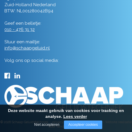
Zuid-Holland Nederland
BTW: NL001280042B94
Geef een belletje:
010 - 476 31 32
Stuur een mailtje:
info@schaapgeluid.nl
Volg ons op social media:
Deze website maakt gebruik van cookies voor tracking en
analyse.
Lees verder
© 2026 Schaap Geluidstechniek -
privacy
-
algemene voorwaarden
-
Website realisatie
Niet accepteren
Accepteer cookies
door Vanderperk Groep