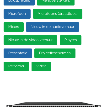
Luidsprekers
Mengversterkers
Microfoon
Microfoons (draadloos)
Mixers
Nieuw in de audioverhuur
Nieuw in de video verhuur
Players
Presentatie
Projectieschermen
Recorder
Video