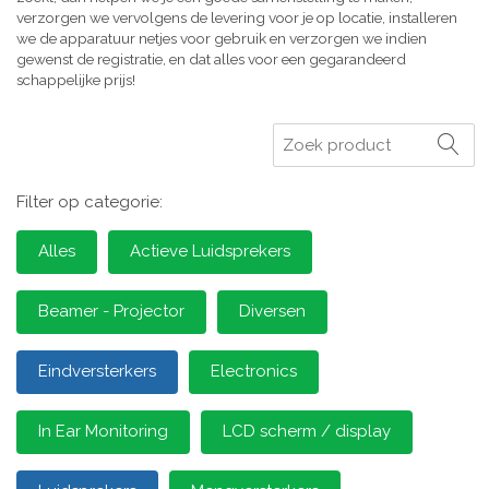
verzorgen we vervolgens de levering voor je op locatie, installeren
we de apparatuur netjes voor gebruik en verzorgen we indien
gewenst de registratie, en dat alles voor een gegarandeerd
schappelijke prijs!
Zoeken
Filter op categorie:
Alles
Actieve Luidsprekers
Beamer - Projector
Diversen
Eindversterkers
Electronics
In Ear Monitoring
LCD scherm / display