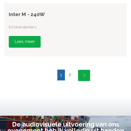
Inter M - 240W
Eindversterkers
Lees meer
2
1
De audiovisuele uitvoering van ons
evenement heb ik volledig uit handen