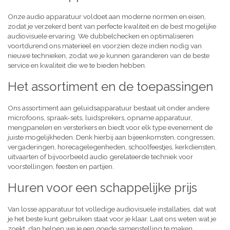
Onze audio apparatuur voldoet aan moderne normen en eisen,
zodat je verzekerd bent van perfecte kwaliteit en de best mogelijke
audiovisuele ervaring. We dubbelchecken en optimaliseren
voortdurend ons materieel en voorzien deze indien nodig van
nieuwe technieken, zodat we je kunnen garanderen van de beste
service en kwaliteit die we te bieden hebben.
Het assortiment en de toepassingen
Ons assortiment aan geluidsapparatuur bestaat uit onder andere
microfoons, spraak-sets, luidsprekers, opname apparatuur,
mengpanelen en versterkers en biedt voor elk type evenement de
juiste mogelijkheden. Denk hierbij aan bijeenkomsten, congressen,
vergaderingen, horecagelegenheden, schoolfeestjes, kerkdiensten,
uitvaarten of bijvoorbeeld audio gerelateerde techniek voor
voorstellingen, feesten en partijen.
Huren voor een schappelijke prijs
Van losse apparatuur tot volledige audiovisuele installaties, dat wat
je het beste kunt gebruiken staat voor je klaar. Laat ons weten wat je
zoekt, dan helpen we je een goede samenstelling te maken,