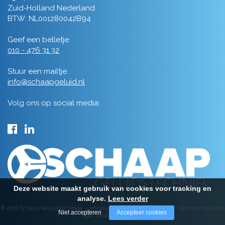
Zuid-Holland Nederland
BTW: NL001280042B94
Geef een belletje:
010 - 476 31 32
Stuur een mailtje:
info@schaapgeluid.nl
Volg ons op social media:
Deze website maakt gebruik van cookies voor tracking en
analyse.
Lees verder
© 2026 Schaap Geluidstechniek -
privacy
-
algemene voorwaarden
-
Website realisatie
Niet accepteren
Accepteer cookies
door Vanderperk Groep