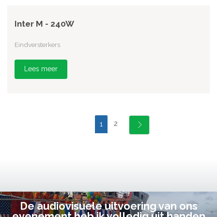
Inter M - 240W
Eindversterkers
Lees meer
2
1
De audiovisuele uitvoering van ons
evenement heb ik volledig uit handen