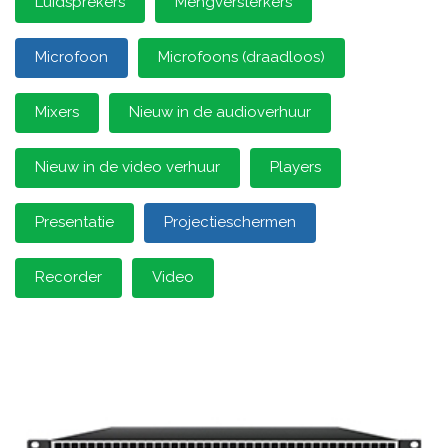
Luidsprekers
Mengversterkers
Microfoon
Microfoons (draadloos)
Mixers
Nieuw in de audioverhuur
Nieuw in de video verhuur
Players
Presentatie
Projectieschermen
Recorder
Video