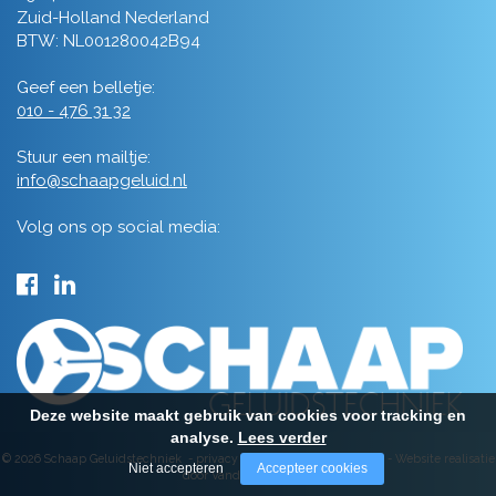
Zuid-Holland Nederland
BTW: NL001280042B94
Geef een belletje:
010 - 476 31 32
Stuur een mailtje:
info@schaapgeluid.nl
Volg ons op social media:
Deze website maakt gebruik van cookies voor tracking en
analyse.
Lees verder
© 2026 Schaap Geluidstechniek -
privacy
-
algemene voorwaarden
-
Website realisatie
Niet accepteren
Accepteer cookies
door Vanderperk Groep