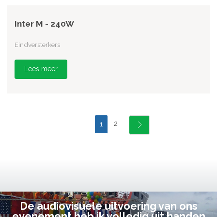
Inter M - 240W
Eindversterkers
Lees meer
2
1
De audiovisuele uitvoering van ons
evenement heb ik volledig uit handen