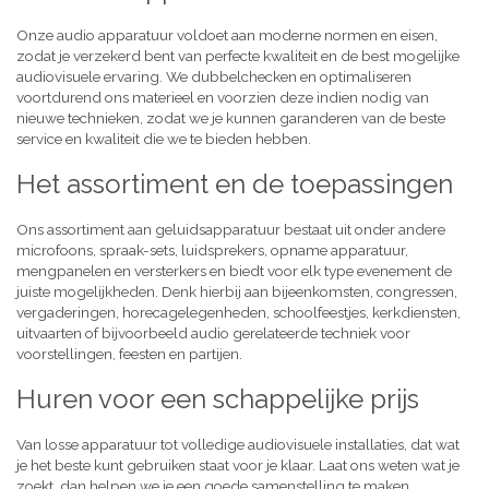
Onze audio apparatuur voldoet aan moderne normen en eisen,
zodat je verzekerd bent van perfecte kwaliteit en de best mogelijke
audiovisuele ervaring. We dubbelchecken en optimaliseren
voortdurend ons materieel en voorzien deze indien nodig van
nieuwe technieken, zodat we je kunnen garanderen van de beste
service en kwaliteit die we te bieden hebben.
Het assortiment en de toepassingen
Ons assortiment aan geluidsapparatuur bestaat uit onder andere
microfoons, spraak-sets, luidsprekers, opname apparatuur,
mengpanelen en versterkers en biedt voor elk type evenement de
juiste mogelijkheden. Denk hierbij aan bijeenkomsten, congressen,
vergaderingen, horecagelegenheden, schoolfeestjes, kerkdiensten,
uitvaarten of bijvoorbeeld audio gerelateerde techniek voor
voorstellingen, feesten en partijen.
Huren voor een schappelijke prijs
Van losse apparatuur tot volledige audiovisuele installaties, dat wat
je het beste kunt gebruiken staat voor je klaar. Laat ons weten wat je
zoekt, dan helpen we je een goede samenstelling te maken,