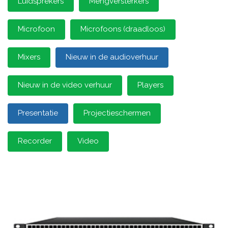
Luidsprekers
Mengversterkers
Microfoon
Microfoons (draadloos)
Mixers
Nieuw in de audioverhuur
Nieuw in de video verhuur
Players
Presentatie
Projectieschermen
Recorder
Video