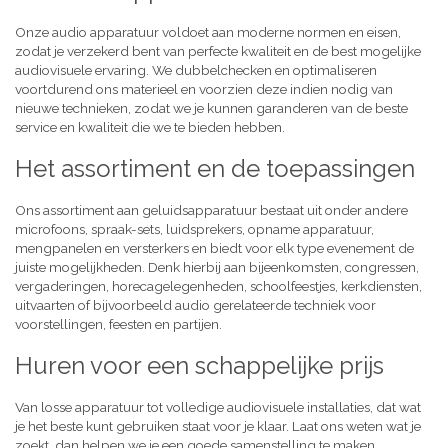
Onze audio apparatuur voldoet aan moderne normen en eisen,
zodat je verzekerd bent van perfecte kwaliteit en de best mogelijke
audiovisuele ervaring. We dubbelchecken en optimaliseren
voortdurend ons materieel en voorzien deze indien nodig van
nieuwe technieken, zodat we je kunnen garanderen van de beste
service en kwaliteit die we te bieden hebben.
Het assortiment en de toepassingen
Ons assortiment aan geluidsapparatuur bestaat uit onder andere
microfoons, spraak-sets, luidsprekers, opname apparatuur,
mengpanelen en versterkers en biedt voor elk type evenement de
juiste mogelijkheden. Denk hierbij aan bijeenkomsten, congressen,
vergaderingen, horecagelegenheden, schoolfeestjes, kerkdiensten,
uitvaarten of bijvoorbeeld audio gerelateerde techniek voor
voorstellingen, feesten en partijen.
Huren voor een schappelijke prijs
Van losse apparatuur tot volledige audiovisuele installaties, dat wat
je het beste kunt gebruiken staat voor je klaar. Laat ons weten wat je
zoekt, dan helpen we je een goede samenstelling te maken,