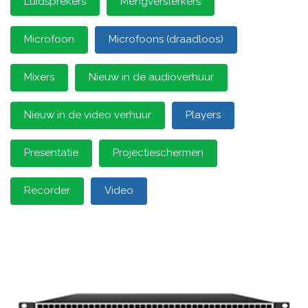
Luidsprekers
Mengversterkers
Microfoon
Microfoons (draadloos)
Mixers
Nieuw in de audioverhuur
Nieuw in de video verhuur
Players
Presentatie
Projectieschermen
Recorder
Video