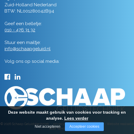
Zuid-Holland Nederland
BTW: NL001280042B94
Geef een belletje:
010 - 476 31 32
Stuur een mailtje:
info@schaapgeluid.nl
Volg ons op social media:
Deze website maakt gebruik van cookies voor tracking en
analyse.
Lees verder
© 2026 Schaap Geluidstechniek -
privacy
-
algemene voorwaarden
-
Website realisatie
Niet accepteren
Accepteer cookies
door Vanderperk Groep