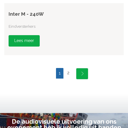
Inter M - 240W
Eindversterkers
Lees meer
2
1
De audiovisuele uitvoering van ons
evenement heb ik volledig uit handen