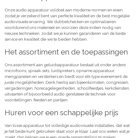
Onze audio apparatuur voldoet aan moderne normen en eisen,
zodat je verzekerd bent van perfecte kwaliteit en de best mogelijke
audiovisuele ervaring. We dubbelchecken en optimaliseren
voortdurend ons materieel en voorzien deze indien nodig van
nieuwe technieken, zodat we je kunnen garanderen van de beste
service en kwaliteit die we te bieden hebben.
Het assortiment en de toepassingen
Ons assortiment aan geluidsapparatuur bestaat uit onder andere
microfoons, spraak-sets, luidsprekers, opname apparatuur,
mengpanelen en versterkers en biedt voor elk type evenement de
juiste mogelijkheden. Denk hierbij aan bijeenkomsten, congressen,
vergaderingen, horecagelegenheden, schoolfeestjes, kerkdiensten,
uitvaarten of bijvoorbeeld audio gerelateerde techniek voor
voorstellingen, feesten en partijen.
Huren voor een schappelijke prijs
Van losse apparatuur tot volledige audiovisuele installaties, dat wat
je het beste kunt gebruiken staat voor je klaar. Laat ons weten wat je
zoekt, dan helpen we je een goede samenstelling te maken,