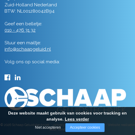
Zuid-Holland Nederland
BTW: NL001280042B94
Geef een belletje:
010 - 476 31 32
Stuur een mailtje:
info@schaapgeluid.nl
Volg ons op social media:
Deze website maakt gebruik van cookies voor tracking en
analyse.
Lees verder
© 2026 Schaap Geluidstechniek -
privacy
-
algemene voorwaarden
-
Website realisatie
Niet accepteren
Accepteer cookies
door Vanderperk Groep