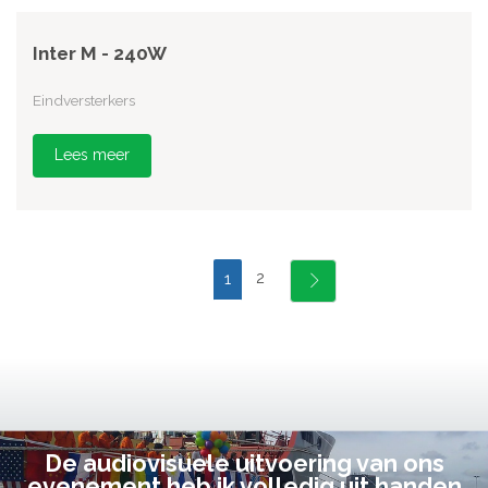
Inter M - 240W
Eindversterkers
Lees meer
2
1
De audiovisuele uitvoering van ons
evenement heb ik volledig uit handen