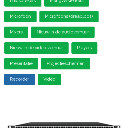
Luidsprekers
Mengversterkers
Microfoon
Microfoons (draadloos)
Mixers
Nieuw in de audioverhuur
Nieuw in de video verhuur
Players
Presentatie
Projectieschermen
Recorder
Video