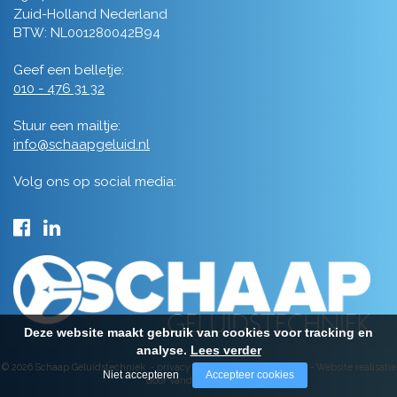
Zuid-Holland Nederland
BTW: NL001280042B94
Geef een belletje:
010 - 476 31 32
Stuur een mailtje:
info@schaapgeluid.nl
Volg ons op social media:
Deze website maakt gebruik van cookies voor tracking en
analyse.
Lees verder
© 2026 Schaap Geluidstechniek -
privacy
-
algemene voorwaarden
-
Website realisatie
Niet accepteren
Accepteer cookies
door Vanderperk Groep