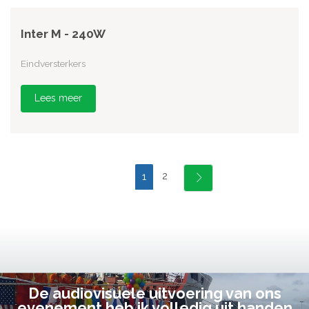
Inter M - 240W
Eindversterkers
Lees meer
2
1
De audiovisuele uitvoering van ons
evenement heb ik volledig uit handen