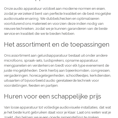
Onze audio apparatuur voldoet aan moderne normen en eisen,
zodat je verzekerd bent van perfecte kwaliteit en de best mogelijke
audiovisuele ervaring. We dubbelchecken en optimaliseren
voortdurend ons materieel en voorzien deze indien nodig van
nieuwe technieken, zodat we je kunnen garanderen van de beste
service en kwaliteit die we te bieden hebben.
Het assortiment en de toepassingen
Ons assortiment aan geluidsapparatuur bestaat uit onder andere
microfoons, spraak-sets, luidsprekers, opname apparatuur,
mengpanelen en versterkers en biedt voor elk type evenement de
juiste mogelijkheden. Denk hierbij aan bijeenkomsten, congressen,
vergaderingen, horecagelegenheden, schoolfeestjes, kerkdiensten,
uitvaarten of bijvoorbeeld audio gerelateerde techniek voor
voorstellingen, feesten en partijen.
Huren voor een schappelijke prijs
Van losse apparatuur tot volledige audiovisuele installaties, dat wat
je het beste kunt gebruiken staat voor je klaar. Laat ons weten wat je
zoekt, dan helpen we je een goede samenstelling te maken,