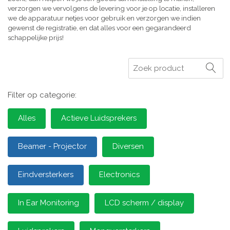
verzorgen we vervolgens de levering voor je op locatie, installeren
we de apparatuur netjes voor gebruik en verzorgen we indien
gewenst de registratie, en dat alles voor een gegarandeerd
schappelijke prijs!
Zoeken
Filter op categorie:
Alles
Actieve Luidsprekers
Beamer - Projector
Diversen
Eindversterkers
Electronics
In Ear Monitoring
LCD scherm / display