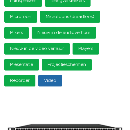
Luidsprekers
Mengversterkers
Microfoon
Microfoons (draadloos)
Mixers
Nieuw in de audioverhuur
Nieuw in de video verhuur
Players
Presentatie
Projectieschermen
Recorder
Video