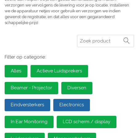
verzorgen we vervolgens de levering voor je op locatie, installeren
we de apparatuur netjes voor gebruik en verzorgen we indien
gewenst de registratie, en dat alles voor een gegarandeerd
schappelijke prijs!
Zoeken
Filter op categorie:
Alles
Actieve Luidsprekers
Beamer - Projector
Diversen
Eindversterkers
Electronics
In Ear Monitoring
LCD scherm / display