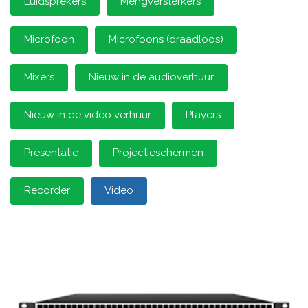
Luidsprekers
Mengversterkers
Microfoon
Microfoons (draadloos)
Mixers
Nieuw in de audioverhuur
Nieuw in de video verhuur
Players
Presentatie
Projectieschermen
Recorder
Video