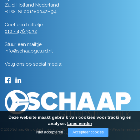
Zuid-Holland Nederland
BTW: NL001280042B94
Geef een belletje:
010 - 476 31 32
Stuur een mailtje:
info@schaapgeluid.nl
Volg ons op social media:
Deze website maakt gebruik van cookies voor tracking en
analyse.
Lees verder
© 2026 Schaap Geluidstechniek -
privacy
-
algemene voorwaarden
-
Website realisatie
Niet accepteren
Accepteer cookies
door Vanderperk Groep