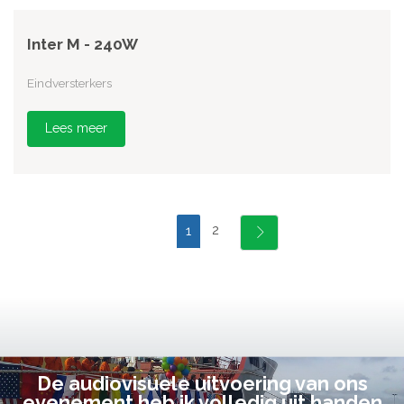
Inter M - 240W
Eindversterkers
Lees meer
2
1
De audiovisuele uitvoering van ons
evenement heb ik volledig uit handen