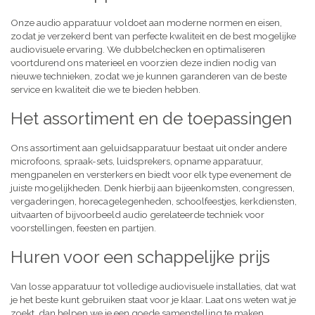
Onze audio apparatuur voldoet aan moderne normen en eisen,
zodat je verzekerd bent van perfecte kwaliteit en de best mogelijke
audiovisuele ervaring. We dubbelchecken en optimaliseren
voortdurend ons materieel en voorzien deze indien nodig van
nieuwe technieken, zodat we je kunnen garanderen van de beste
service en kwaliteit die we te bieden hebben.
Het assortiment en de toepassingen
Ons assortiment aan geluidsapparatuur bestaat uit onder andere
microfoons, spraak-sets, luidsprekers, opname apparatuur,
mengpanelen en versterkers en biedt voor elk type evenement de
juiste mogelijkheden. Denk hierbij aan bijeenkomsten, congressen,
vergaderingen, horecagelegenheden, schoolfeestjes, kerkdiensten,
uitvaarten of bijvoorbeeld audio gerelateerde techniek voor
voorstellingen, feesten en partijen.
Huren voor een schappelijke prijs
Van losse apparatuur tot volledige audiovisuele installaties, dat wat
je het beste kunt gebruiken staat voor je klaar. Laat ons weten wat je
zoekt, dan helpen we je een goede samenstelling te maken,