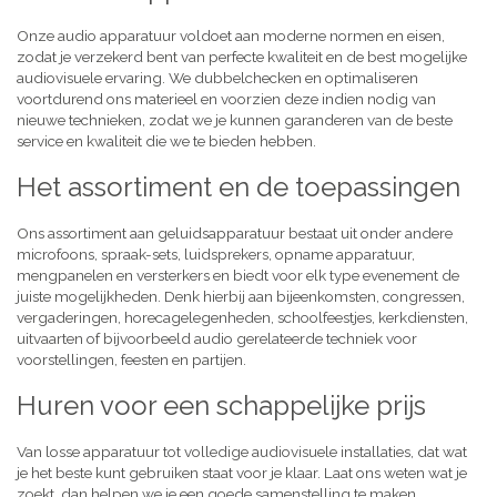
Onze audio apparatuur voldoet aan moderne normen en eisen,
zodat je verzekerd bent van perfecte kwaliteit en de best mogelijke
audiovisuele ervaring. We dubbelchecken en optimaliseren
voortdurend ons materieel en voorzien deze indien nodig van
nieuwe technieken, zodat we je kunnen garanderen van de beste
service en kwaliteit die we te bieden hebben.
Het assortiment en de toepassingen
Ons assortiment aan geluidsapparatuur bestaat uit onder andere
microfoons, spraak-sets, luidsprekers, opname apparatuur,
mengpanelen en versterkers en biedt voor elk type evenement de
juiste mogelijkheden. Denk hierbij aan bijeenkomsten, congressen,
vergaderingen, horecagelegenheden, schoolfeestjes, kerkdiensten,
uitvaarten of bijvoorbeeld audio gerelateerde techniek voor
voorstellingen, feesten en partijen.
Huren voor een schappelijke prijs
Van losse apparatuur tot volledige audiovisuele installaties, dat wat
je het beste kunt gebruiken staat voor je klaar. Laat ons weten wat je
zoekt, dan helpen we je een goede samenstelling te maken,