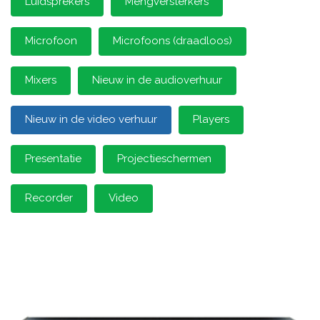
Luidsprekers
Mengversterkers
Microfoon
Microfoons (draadloos)
Mixers
Nieuw in de audioverhuur
Nieuw in de video verhuur
Players
Presentatie
Projectieschermen
Recorder
Video