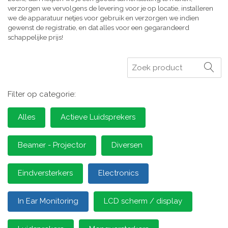
verzorgen we vervolgens de levering voor je op locatie, installeren
we de apparatuur netjes voor gebruik en verzorgen we indien
gewenst de registratie, en dat alles voor een gegarandeerd
schappelijke prijs!
Zoeken
Filter op categorie:
Alles
Actieve Luidsprekers
Beamer - Projector
Diversen
Eindversterkers
Electronics
In Ear Monitoring
LCD scherm / display