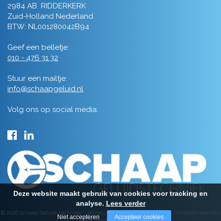
2984 AB RIDDERKERK
Zuid-Holland Nederland
BTW: NL001280042B94
Geef een belletje:
010 - 476 31 32
Stuur een mailtje:
info@schaapgeluid.nl
Volg ons op social media:
Deze website maakt gebruik van cookies voor tracking en
analyse.
Lees verder
© 2026 Schaap Geluidstechniek -
privacy
-
algemene voorwaarden
-
Website realisatie
Niet accepteren
Accepteer cookies
door Vanderperk Groep