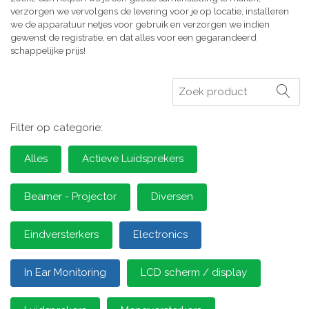
verzorgen we vervolgens de levering voor je op locatie, installeren
we de apparatuur netjes voor gebruik en verzorgen we indien
gewenst de registratie, en dat alles voor een gegarandeerd
schappelijke prijs!
Zoeken
Filter op categorie:
Alles
Actieve Luidsprekers
Beamer - Projector
Diversen
Eindversterkers
Electronics
In Ear Monitoring
LCD scherm / display