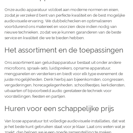
Onze audio apparatuur voldoet aan moderne normen en eisen,
zodat je verzekerd bent van perfecte kwaliteit en de best mogelijke
audiovisuele ervaring. We dubbelchecken en optimaliseren
voortdurend ons materieel en voorzien deze indien nodig van
nieuwe technieken, zodat we je kunnen garanderen van de beste
service en kwaliteit die we te bieden hebben.
Het assortiment en de toepassingen
Ons assortiment aan geluidsapparatuur bestaat uit onder andere
microfoons, spraak-sets, luidsprekers, opname apparatuur,
mengpanelen en versterkers en biedt voor elk type evenement de
juiste mogelijkheden. Denk hierbij aan bijeenkomsten, congressen,
vergaderingen, horecagelegenheden, schoolfeestjes, kerkdiensten,
uitvaarten of bijvoorbeeld audio gerelateerde techniek voor
voorstellingen, feesten en partijen.
Huren voor een schappelijke prijs
Van losse apparatuur tot volledige audiovisuele installaties, dat wat
je het beste kunt gebruiken staat voor je klaar. Laat ons weten wat je
zoekt, dan helpen we je een goede samenstelling te maken,