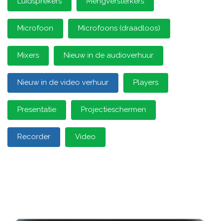
Luidsprekers
Mengversterkers
Microfoon
Microfoons (draadloos)
Mixers
Nieuw in de audioverhuur
Nieuw in de video verhuur
Players
Presentatie
Projectieschermen
Recorder
Video