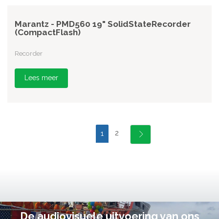
Marantz - PMD560 19" SolidStateRecorder
(CompactFlash)
Recorder
Lees meer
2
1
De audiovisuele uitvoering van ons