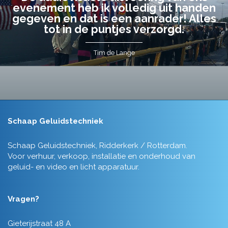
evenement heb ik volledig uit handen
gegeven en dat is een aanrader! Alles
tot in de puntjes verzorgd.
Tim de Lange
Schaap Geluidstechniek
Schaap Geluidstechniek, Ridderkerk / Rotterdam.
Voor verhuur, verkoop, installatie en onderhoud van
geluid- en video en licht apparatuur.
Vragen?
Gieterijstraat 48 A