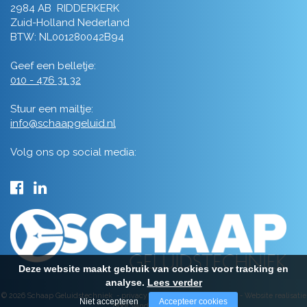
2984 AB RIDDERKERK
Zuid-Holland Nederland
BTW: NL001280042B94
Geef een belletje:
010 - 476 31 32
Stuur een mailtje:
info@schaapgeluid.nl
Volg ons op social media:
Deze website maakt gebruik van cookies voor tracking en
analyse.
Lees verder
© 2026 Schaap Geluidstechniek -
privacy
-
algemene voorwaarden
-
Website realisatie
Niet accepteren
Accepteer cookies
door Vanderperk Groep