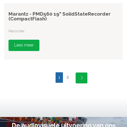
Marantz - PMD560 19" SolidStateRecorder
(CompactFlash)
Recorder
Lees meer
2
1
De audiovisuele uitvoering van ons