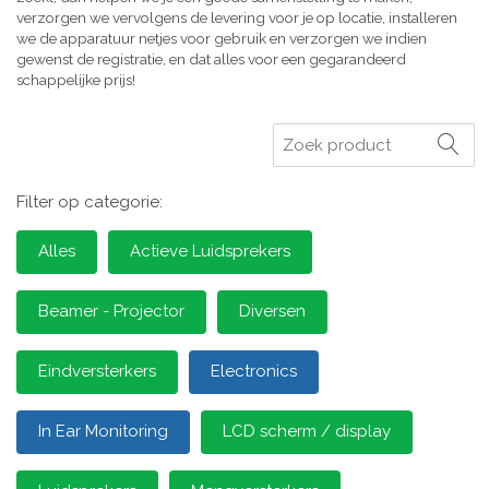
verzorgen we vervolgens de levering voor je op locatie, installeren
we de apparatuur netjes voor gebruik en verzorgen we indien
gewenst de registratie, en dat alles voor een gegarandeerd
schappelijke prijs!
Zoeken
Filter op categorie:
Alles
Actieve Luidsprekers
Beamer - Projector
Diversen
Eindversterkers
Electronics
In Ear Monitoring
LCD scherm / display