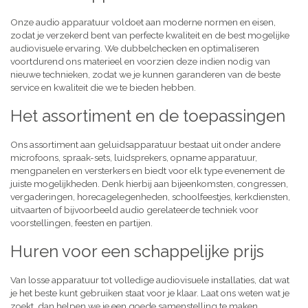
Onze audio apparatuur voldoet aan moderne normen en eisen,
zodat je verzekerd bent van perfecte kwaliteit en de best mogelijke
audiovisuele ervaring. We dubbelchecken en optimaliseren
voortdurend ons materieel en voorzien deze indien nodig van
nieuwe technieken, zodat we je kunnen garanderen van de beste
service en kwaliteit die we te bieden hebben.
Het assortiment en de toepassingen
Ons assortiment aan geluidsapparatuur bestaat uit onder andere
microfoons, spraak-sets, luidsprekers, opname apparatuur,
mengpanelen en versterkers en biedt voor elk type evenement de
juiste mogelijkheden. Denk hierbij aan bijeenkomsten, congressen,
vergaderingen, horecagelegenheden, schoolfeestjes, kerkdiensten,
uitvaarten of bijvoorbeeld audio gerelateerde techniek voor
voorstellingen, feesten en partijen.
Huren voor een schappelijke prijs
Van losse apparatuur tot volledige audiovisuele installaties, dat wat
je het beste kunt gebruiken staat voor je klaar. Laat ons weten wat je
zoekt, dan helpen we je een goede samenstelling te maken,