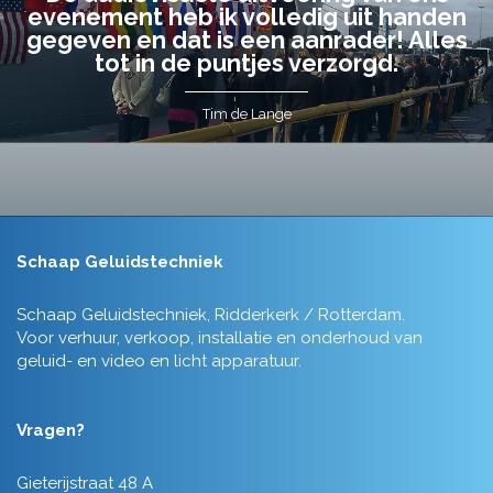
evenement heb ik volledig uit handen
gegeven en dat is een aanrader! Alles
tot in de puntjes verzorgd.
Tim de Lange
Schaap Geluidstechniek
Schaap Geluidstechniek, Ridderkerk / Rotterdam.
Voor verhuur, verkoop, installatie en onderhoud van
geluid- en video en licht apparatuur.
Vragen?
Gieterijstraat 48 A