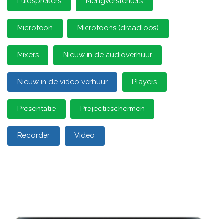
Luidsprekers
Mengversterkers
Microfoon
Microfoons (draadloos)
Mixers
Nieuw in de audioverhuur
Nieuw in de video verhuur
Players
Presentatie
Projectieschermen
Recorder
Video