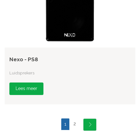
Nexo - PS8
Luidsprekers
Lees meer
2
1