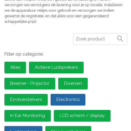
verzorgen we vervolgens de levering voor je op locatie, installeren
we de apparatuur netjes voor gebruik en verzorgen we indien
gewenst de registratie, en dat alles voor een gegarandeerd
schappelijke prijs!
Zoeken
Filter op categorie:
Alles
Actieve Luidsprekers
Beamer - Projector
Diversen
Eindversterkers
Electronics
In Ear Monitoring
LCD scherm / display