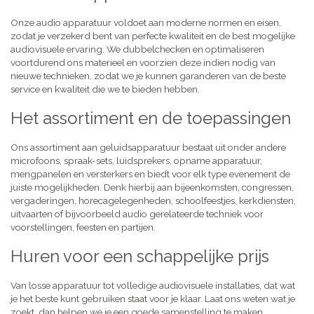
Onze audio apparatuur voldoet aan moderne normen en eisen,
zodat je verzekerd bent van perfecte kwaliteit en de best mogelijke
audiovisuele ervaring. We dubbelchecken en optimaliseren
voortdurend ons materieel en voorzien deze indien nodig van
nieuwe technieken, zodat we je kunnen garanderen van de beste
service en kwaliteit die we te bieden hebben.
Het assortiment en de toepassingen
Ons assortiment aan geluidsapparatuur bestaat uit onder andere
microfoons, spraak-sets, luidsprekers, opname apparatuur,
mengpanelen en versterkers en biedt voor elk type evenement de
juiste mogelijkheden. Denk hierbij aan bijeenkomsten, congressen,
vergaderingen, horecagelegenheden, schoolfeestjes, kerkdiensten,
uitvaarten of bijvoorbeeld audio gerelateerde techniek voor
voorstellingen, feesten en partijen.
Huren voor een schappelijke prijs
Van losse apparatuur tot volledige audiovisuele installaties, dat wat
je het beste kunt gebruiken staat voor je klaar. Laat ons weten wat je
zoekt, dan helpen we je een goede samenstelling te maken,