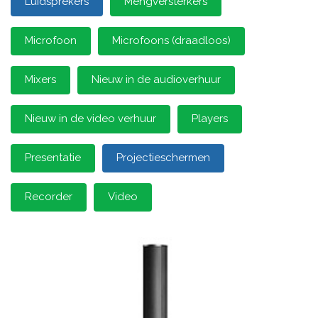
Luidsprekers
Mengversterkers
Microfoon
Microfoons (draadloos)
Mixers
Nieuw in de audioverhuur
Nieuw in de video verhuur
Players
Presentatie
Projectieschermen
Recorder
Video