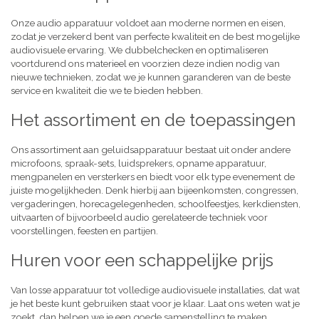
Onze audio apparatuur voldoet aan moderne normen en eisen,
zodat je verzekerd bent van perfecte kwaliteit en de best mogelijke
audiovisuele ervaring. We dubbelchecken en optimaliseren
voortdurend ons materieel en voorzien deze indien nodig van
nieuwe technieken, zodat we je kunnen garanderen van de beste
service en kwaliteit die we te bieden hebben.
Het assortiment en de toepassingen
Ons assortiment aan geluidsapparatuur bestaat uit onder andere
microfoons, spraak-sets, luidsprekers, opname apparatuur,
mengpanelen en versterkers en biedt voor elk type evenement de
juiste mogelijkheden. Denk hierbij aan bijeenkomsten, congressen,
vergaderingen, horecagelegenheden, schoolfeestjes, kerkdiensten,
uitvaarten of bijvoorbeeld audio gerelateerde techniek voor
voorstellingen, feesten en partijen.
Huren voor een schappelijke prijs
Van losse apparatuur tot volledige audiovisuele installaties, dat wat
je het beste kunt gebruiken staat voor je klaar. Laat ons weten wat je
zoekt, dan helpen we je een goede samenstelling te maken,