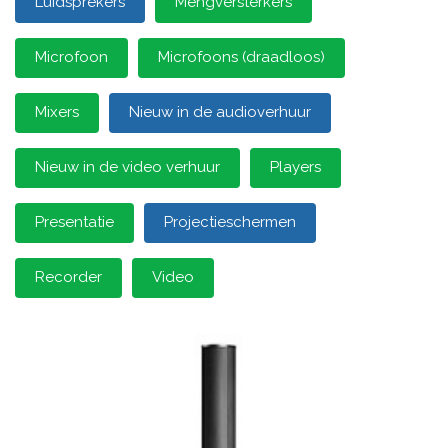
Luidsprekers
Mengversterkers
Microfoon
Microfoons (draadloos)
Mixers
Nieuw in de audioverhuur
Nieuw in de video verhuur
Players
Presentatie
Projectieschermen
Recorder
Video