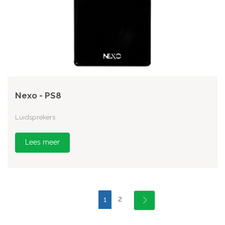
Nexo - PS8
Luidsprekers
Lees meer
2
1