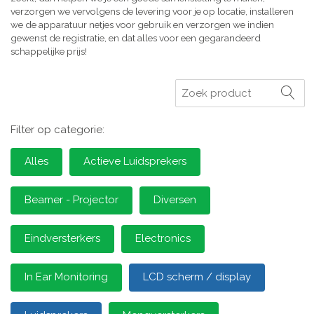
verzorgen we vervolgens de levering voor je op locatie, installeren
we de apparatuur netjes voor gebruik en verzorgen we indien
gewenst de registratie, en dat alles voor een gegarandeerd
schappelijke prijs!
Zoeken
Filter op categorie:
Alles
Actieve Luidsprekers
Beamer - Projector
Diversen
Eindversterkers
Electronics
In Ear Monitoring
LCD scherm / display