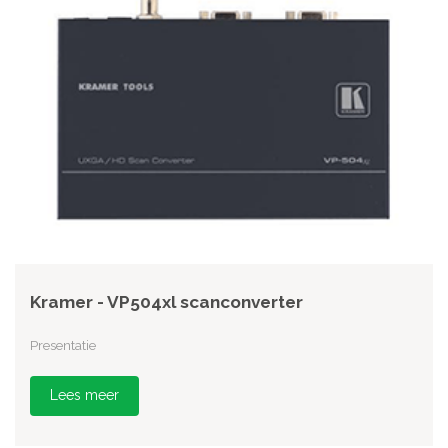
Kramer - VP504xl scanconverter
Presentatie
Lees meer