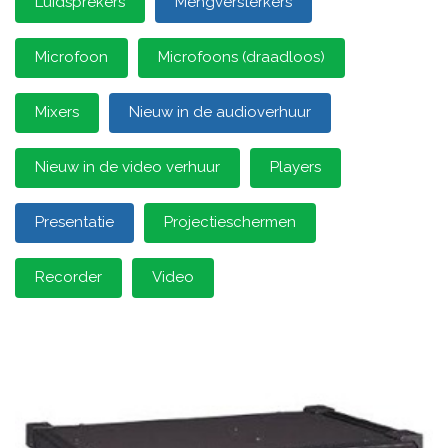
Luidsprekers
Mengversterkers
Microfoon
Microfoons (draadloos)
Mixers
Nieuw in de audioverhuur
Nieuw in de video verhuur
Players
Presentatie
Projectieschermen
Recorder
Video