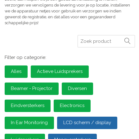
verzorgen we vervolgens de levering voor je op locatie, installeren
we de apparatuur netjes voor gebruik en verzorgen we indien
gewenst de registratie, en dat alles voor een gegarandeerd
schappelijke prijs!
Zoeken
Filter op categorie:
Alles
Actieve Luidsprekers
Beamer - Projector
Diversen
Eindversterkers
Electronics
In Ear Monitoring
LCD scherm / display