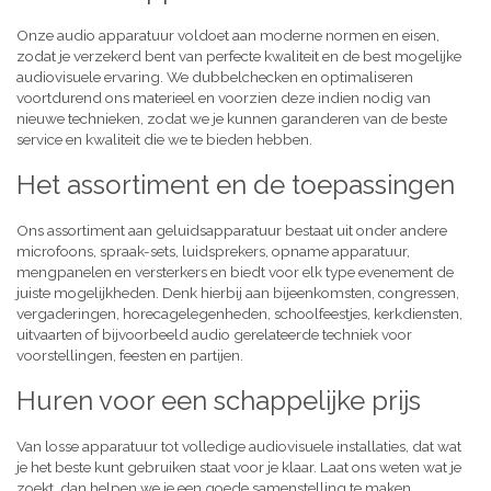
Onze audio apparatuur voldoet aan moderne normen en eisen,
zodat je verzekerd bent van perfecte kwaliteit en de best mogelijke
audiovisuele ervaring. We dubbelchecken en optimaliseren
voortdurend ons materieel en voorzien deze indien nodig van
nieuwe technieken, zodat we je kunnen garanderen van de beste
service en kwaliteit die we te bieden hebben.
Het assortiment en de toepassingen
Ons assortiment aan geluidsapparatuur bestaat uit onder andere
microfoons, spraak-sets, luidsprekers, opname apparatuur,
mengpanelen en versterkers en biedt voor elk type evenement de
juiste mogelijkheden. Denk hierbij aan bijeenkomsten, congressen,
vergaderingen, horecagelegenheden, schoolfeestjes, kerkdiensten,
uitvaarten of bijvoorbeeld audio gerelateerde techniek voor
voorstellingen, feesten en partijen.
Huren voor een schappelijke prijs
Van losse apparatuur tot volledige audiovisuele installaties, dat wat
je het beste kunt gebruiken staat voor je klaar. Laat ons weten wat je
zoekt, dan helpen we je een goede samenstelling te maken,