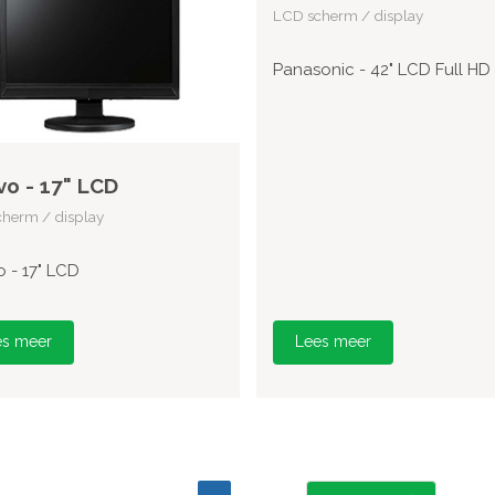
LCD scherm / display
Panasonic - 42" LCD Full HD
o - 17" LCD
herm / display
 - 17" LCD
es meer
Lees meer