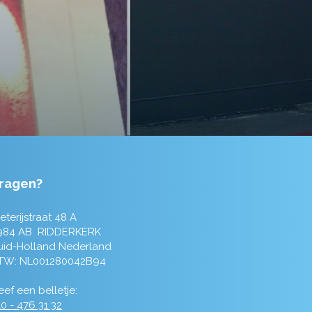
ragen?
eterijstraat 48 A
984 AB RIDDERKERK
uid-Holland Nederland
TW: NL001280042B94
ef een belletje:
0 - 476 31 32