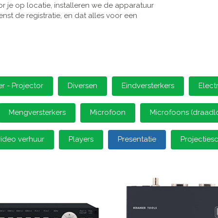
 je op locatie, installeren we de apparatuur
st de registratie, en dat alles voor een
 - Projector
Diversen
Eindversterkers
Elect
Mengversterkers
Microfoon
Microfoons (draadl
video verhuur
Players
Presentatie
Projectie