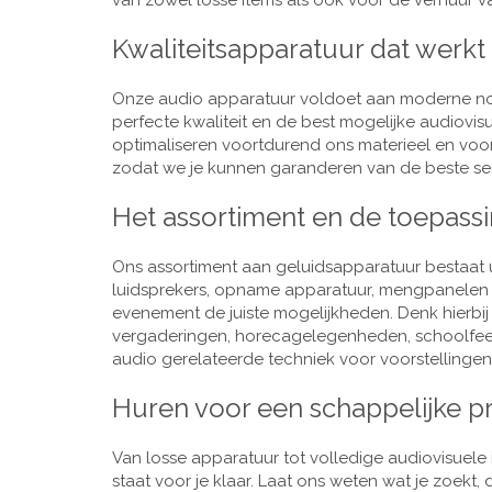
van zowel losse items als ook voor de verhuur van
Kwaliteitsapparatuur dat werkt
Onze audio apparatuur voldoet aan moderne nor
perfecte kwaliteit en de best mogelijke audiovi
optimaliseren voortdurend ons materieel en voo
zodat we je kunnen garanderen van de beste ser
Het assortiment en de toepass
Ons assortiment aan geluidsapparatuur bestaat u
luidsprekers, opname apparatuur, mengpanelen e
evenement de juiste mogelijkheden. Denk hierbi
vergaderingen, horecagelegenheden, schoolfeestj
audio gerelateerde techniek voor voorstellingen,
Huren voor een schappelijke pr
Van losse apparatuur tot volledige audiovisuele i
staat voor je klaar. Laat ons weten wat je zoekt