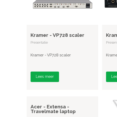
Kramer - VP728 scaler
Kram
Presentatie
Present
Kramer - VP728 scaler
Krame
Lees meer
Le
Acer - Extensa -
Travelmate laptop