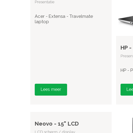
Presentatie
Acer - Extensa - Travelmate
laptop
HP -
Present
HP - 
Lees meer
Le
Neovo - 15" LCD
LCD scherm / display