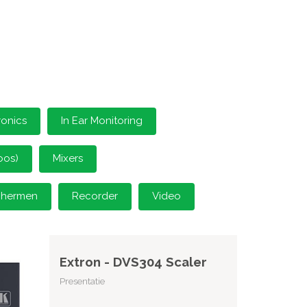
ronics
In Ear Monitoring
oos)
Mixers
schermen
Recorder
Video
Extron - DVS304 Scaler
Presentatie