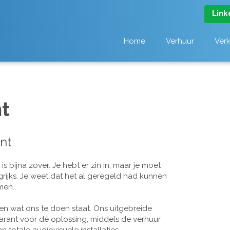
Link
Home
Verhuur
Ver
t
nt
 bijna zover. Je hebt er zin in, maar je moet
grijks. Je weet dat het al geregeld had kunnen
men..
n wat ons te doen staat. Ons uitgebreide
arant voor dé oplossing, middels de verhuur