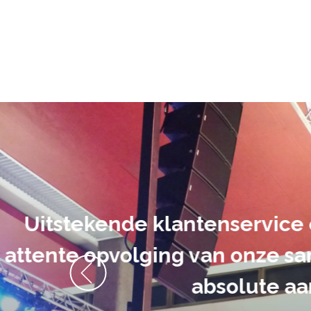
De audiovi
volledig uit 