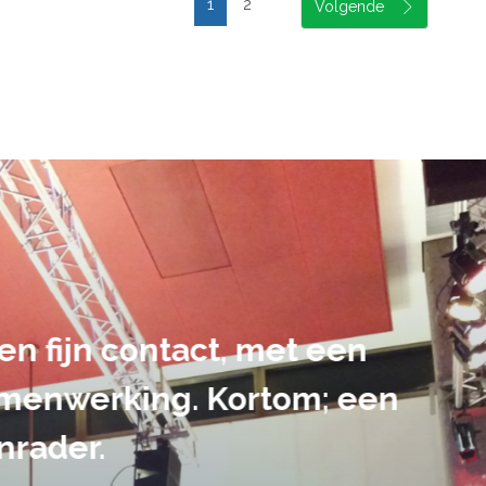
1
2
suele uitvoering van ons evene
handen gegeven en dat is een a
tot in de puntjes verzorgd.