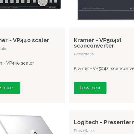
er - VP440 scaler
Kramer - VP504xl
scanconverter
atie
Presentatie
r - VP440 scaler
Kramer - VP504xl scanconve
es meer
Lees meer
Logitech - Presenter
Presentatie