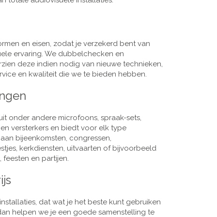
 totale audiovisuele installaties.
men en eisen, zodat je verzekerd bent van
suele ervaring. We dubbelchecken en
rzien deze indien nodig van nieuwe technieken,
vice en kwaliteit die we te bieden hebben.
ingen
it onder andere microfoons, spraak-sets,
n versterkers en biedt voor elk type
j aan bijeenkomsten, congressen,
es, kerkdiensten, uitvaarten of bijvoorbeeld
 feesten en partijen.
ijs
nstallaties, dat wat je het beste kunt gebruiken
, dan helpen we je een goede samenstelling te