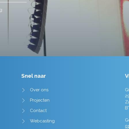
Tim de Lange
Snel naar
V
Over ons
Gi
2
Projecten
Z
B
Contact
Ge
Webcasting
01