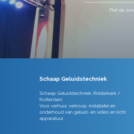
Schaap Geluidstechniek
Schaap Geluidstechniek, Ridderkerk /
Rotterdam.
Voor verhuur, verkoop, installatie en
onderhoud van geluid- en video en licht
apparatuur.