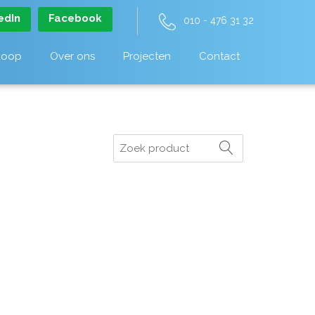
edIn
Facebook
010 - 476 31 32
koop
Over ons
Projecten
Contact
Zoeken