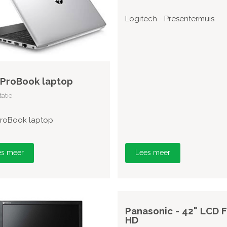
Logitech - Presentermuis
 ProBook laptop
atie
ProBook laptop
es meer
Lees meer
Panasonic - 42" LCD F
HD