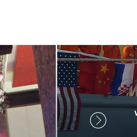
ment heb ik
anrader! Alles