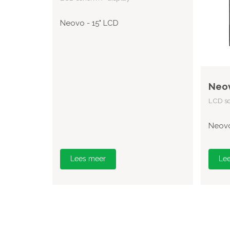
Neovo - 15" LCD
Neov
LCD sc
Neovo
Lees meer
Le