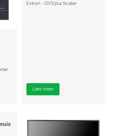
Extron - DVS304 Scaler
rter
Lees meer
muis