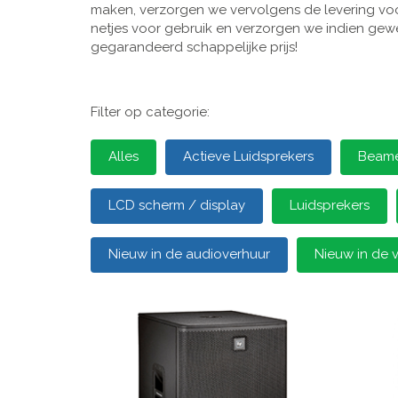
maken, verzorgen we vervolgens de levering voor
netjes voor gebruik en verzorgen we indien gewen
gegarandeerd schappelijke prijs!
Filter op categorie:
Alles
Actieve Luidsprekers
Beamer
LCD scherm / display
Luidsprekers
Nieuw in de audioverhuur
Nieuw in de 