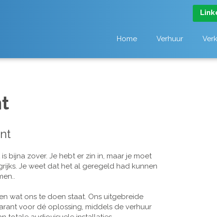
Link
Home
Verhuur
Ver
t
nt
 bijna zover. Je hebt er zin in, maar je moet
grijks. Je weet dat het al geregeld had kunnen
men..
n wat ons te doen staat. Ons uitgebreide
arant voor dé oplossing, middels de verhuur