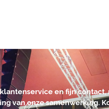
De audiovi
volledig uit 