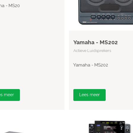
a - MS20
Yamaha - MS202
Actieve Luidsprekers
Yamaha - MS202
es meer
Lees meer