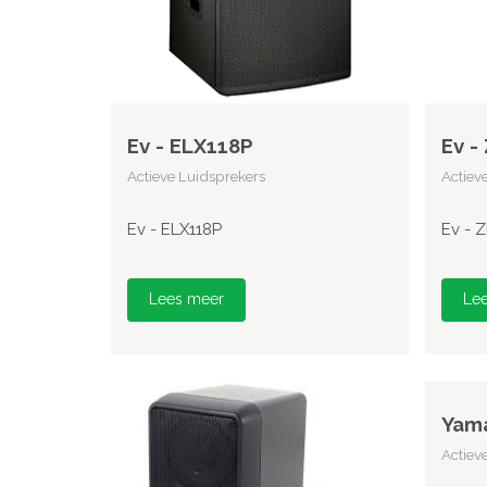
Ev - ELX118P
Ev -
Actieve Luidsprekers
Actiev
Ev - ELX118P
Ev - 
Lees meer
Le
Yam
Actiev