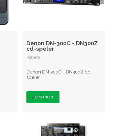
Denon DN-300C - DN300Z
cd-speler
Players
Denon DN-300C - DN300Z cd-
speler
Lees meer