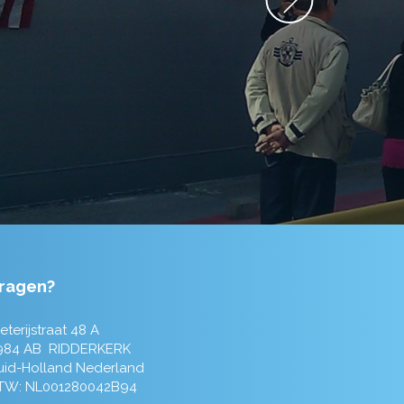
ragen?
eterijstraat 48 A
984 AB RIDDERKERK
uid-Holland Nederland
TW: NL001280042B94