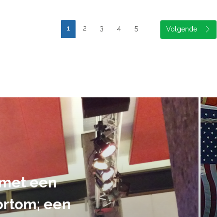
1
2
3
4
5
suele uitvoering van ons evene
handen gegeven en dat is een a