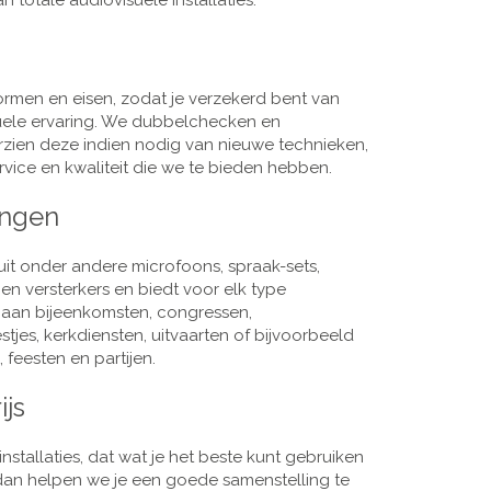
 totale audiovisuele installaties.
men en eisen, zodat je verzekerd bent van
suele ervaring. We dubbelchecken en
rzien deze indien nodig van nieuwe technieken,
vice en kwaliteit die we te bieden hebben.
ingen
it onder andere microfoons, spraak-sets,
n versterkers en biedt voor elk type
j aan bijeenkomsten, congressen,
es, kerkdiensten, uitvaarten of bijvoorbeeld
 feesten en partijen.
ijs
nstallaties, dat wat je het beste kunt gebruiken
, dan helpen we je een goede samenstelling te