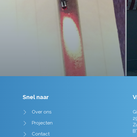
tot in de puntjes verzorgd.
Tim de Lange
Snel naar
V
Over ons
Gi
2
Projecten
Z
B
Contact