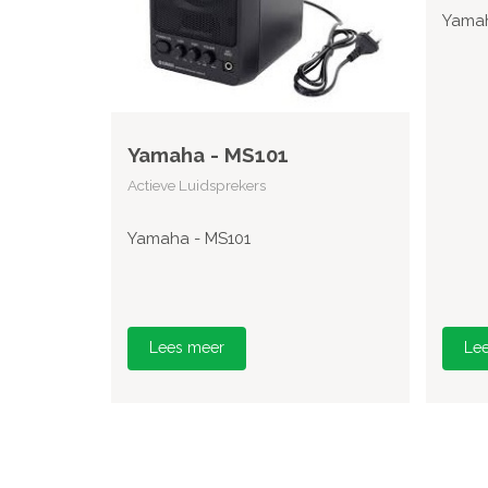
Yamah
Yamaha - MS101
Actieve Luidsprekers
Yamaha - MS101
Lees meer
Le