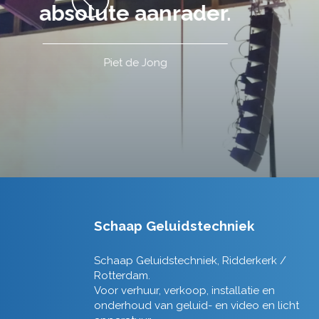
Schaap Geluidstechniek
Schaap Geluidstechniek, Ridderkerk /
Rotterdam.
Voor verhuur, verkoop, installatie en
onderhoud van geluid- en video en licht