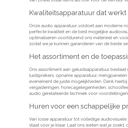
van zowel losse items als ook voor de verhuur van
Kwaliteitsapparatuur dat werkt
Onze audio apparatuur voldoet aan moderne nor
perfecte kwaliteit en de best mogelijke audiovi
optimaliseren voortdurend ons materieel en voo
zodat we je kunnen garanderen van de beste ser
Het assortiment en de toepass
Ons assortiment aan geluidsapparatuur bestaat u
luidsprekers, opname apparatuur, mengpanelen e
evenement de juiste mogelijkheden. Denk hierbi
vergaderingen, horecagelegenheden, schoolfeestj
audio gerelateerde techniek voor voorstellingen,
Huren voor een schappelijke pr
Van losse apparatuur tot volledige audiovisuele i
staat voor je klaar. Laat ons weten wat je zoekt