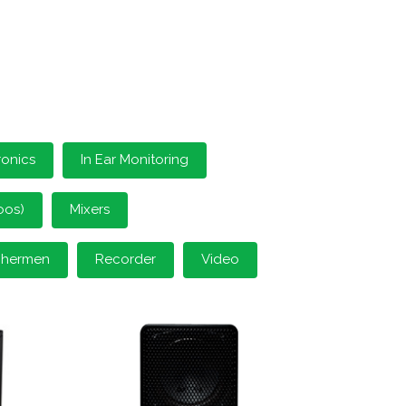
ronics
In Ear Monitoring
oos)
Mixers
schermen
Recorder
Video