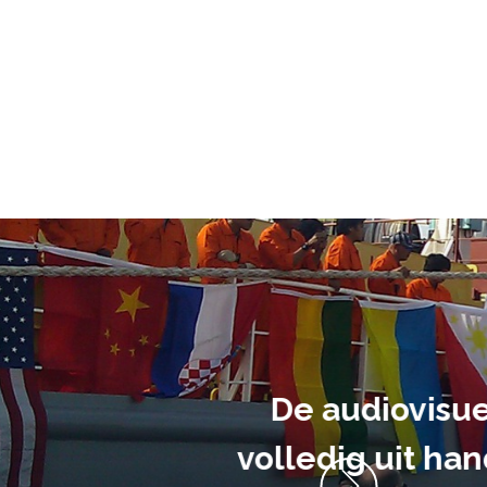
ment heb ik
anrader! Alles