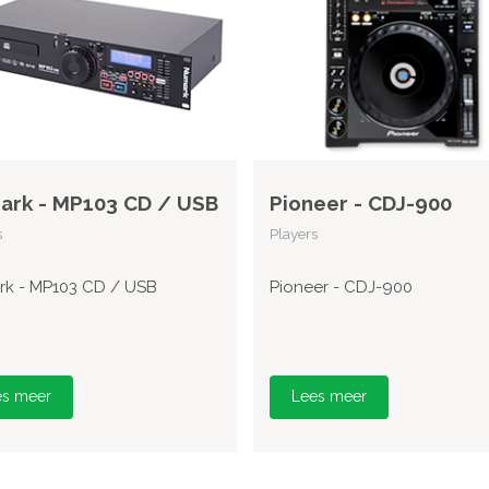
rk - MP103 CD / USB
Pioneer - CDJ-900
s
Players
k - MP103 CD / USB
Pioneer - CDJ-900
es meer
Lees meer