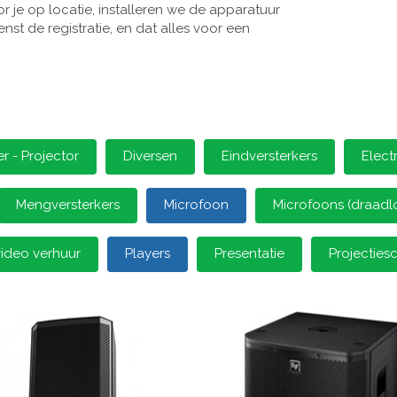
 je op locatie, installeren we de apparatuur
st de registratie, en dat alles voor een
 - Projector
Diversen
Eindversterkers
Elect
Mengversterkers
Microfoon
Microfoons (draadl
video verhuur
Players
Presentatie
Projectie