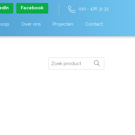
edIn
Facebook
010 - 476 31 32
koop
Over ons
Projecten
Contact
Zoeken