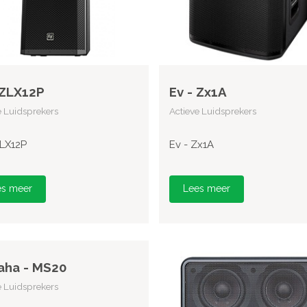
 ZLX12P
Ev - Zx1A
e Luidsprekers
Actieve Luidsprekers
ZLX12P
Ev - Zx1A
es meer
Lees meer
aha - MS20
e Luidsprekers