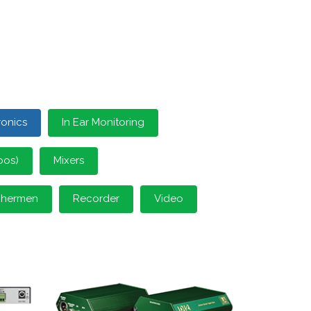
ronics
In Ear Monitoring
oos)
Mixers
schermen
Recorder
Video