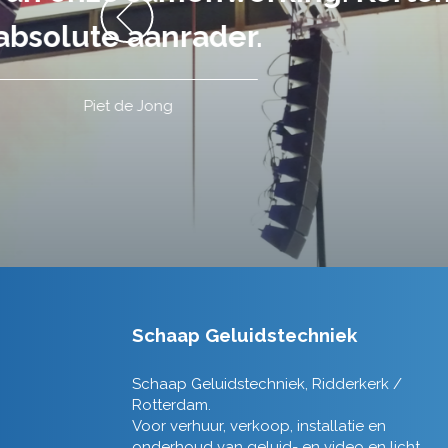
Schaap Geluidstechniek
Schaap Geluidstechniek, Ridderkerk /
Rotterdam.
Voor verhuur, verkoop, installatie en
onderhoud van geluid- en video en licht