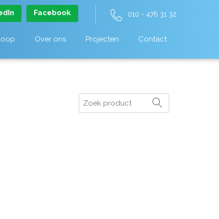
edIn
Facebook
010 - 476 31 32
koop
Over ons
Projecten
Contact
Zoeken