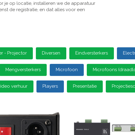
 je op locatie, installeren we de apparatuur
st de registratie, en dat alles voor een
 - Projector
Diversen
Eindversterkers
Elect
Mengversterkers
Microfoon
Microfoons (draadl
video verhuur
Players
Presentatie
Projectie