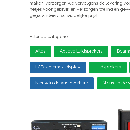
maken, verzorgen we vervolgens de levering voor
netjes voor gebruik en verzorgen we indien gewen
gegarandeerd schappelijke prijs!
Filter op categorie:
Alles
Actieve Luidsprekers
Beamer
LCD scherm / display
Luidsprekers
Nieuw in de audioverhuur
Nieuw in de 