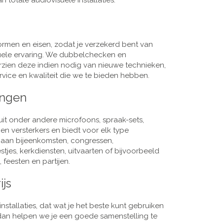
 totale audiovisuele installaties.
men en eisen, zodat je verzekerd bent van
suele ervaring. We dubbelchecken en
rzien deze indien nodig van nieuwe technieken,
vice en kwaliteit die we te bieden hebben.
ingen
it onder andere microfoons, spraak-sets,
n versterkers en biedt voor elk type
j aan bijeenkomsten, congressen,
es, kerkdiensten, uitvaarten of bijvoorbeeld
 feesten en partijen.
ijs
nstallaties, dat wat je het beste kunt gebruiken
, dan helpen we je een goede samenstelling te