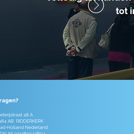
ragen?
eterijstraat 48 A
984 AB RIDDERKERK
uid-Holland Nederland
TW: NL001280042B94