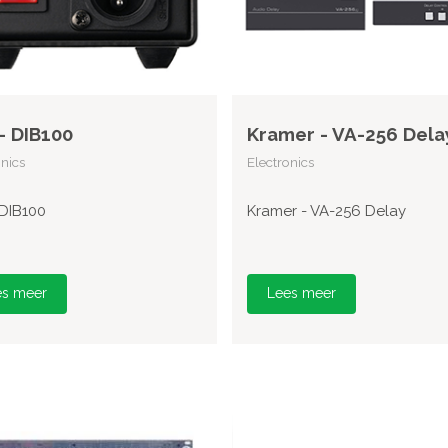
- DIB100
Kramer - VA-256 Dela
onics
Electronics
 DIB100
Kramer - VA-256 Delay
es meer
Lees meer