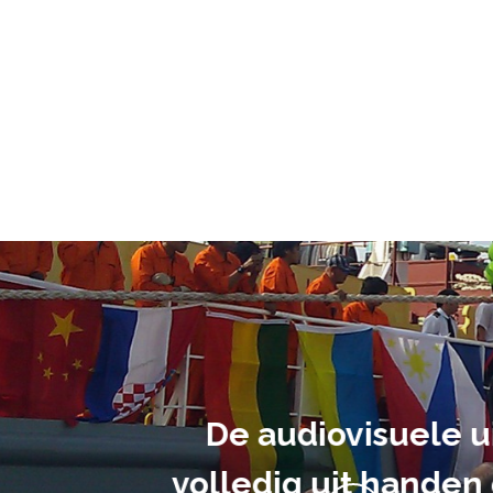
ment heb ik
anrader! Alles