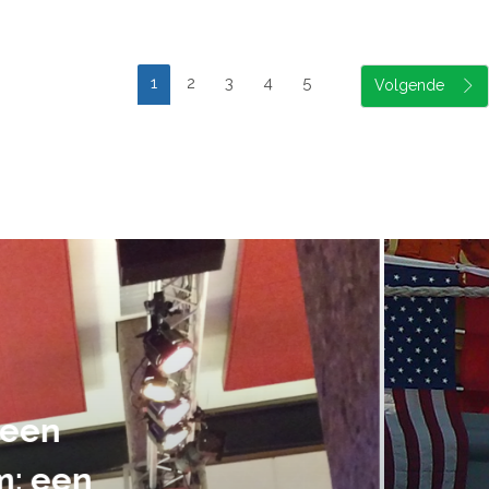
1
2
3
4
5
suele uitvoering van ons evene
handen gegeven en dat is een a