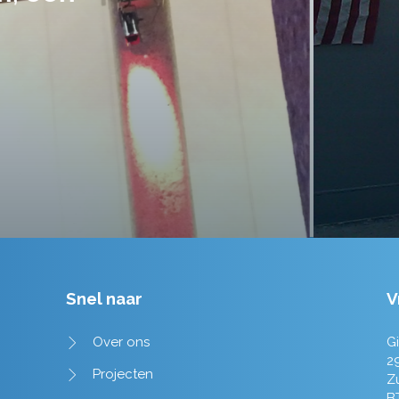
tot in de puntjes verzorgd.
Tim de Lange
Snel naar
V
Over ons
Gi
2
Projecten
Z
B