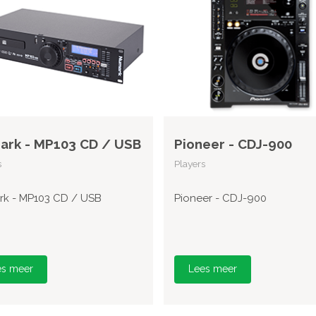
rk - MP103 CD / USB
Pioneer - CDJ-900
s
Players
k - MP103 CD / USB
Pioneer - CDJ-900
es meer
Lees meer