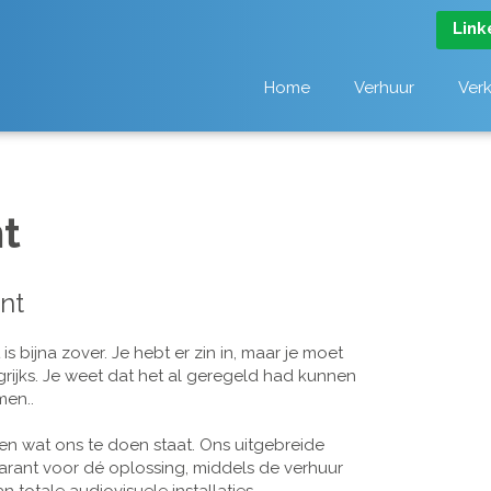
Link
Home
Verhuur
Ver
t
nt
 bijna zover. Je hebt er zin in, maar je moet
grijks. Je weet dat het al geregeld had kunnen
men..
n wat ons te doen staat. Ons uitgebreide
arant voor dé oplossing, middels de verhuur