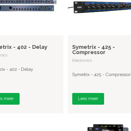
trix - 402 - Delay
Symetrix - 425 -
Compressor
onics
Electronics
rix - 402 - Delay
Symetrix - 425 - Compressor
es meer
Lees meer