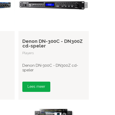
Denon DN-300C - DN300Z
cd-speler
Players
Denon DN-300C - DN300Z cd-
speler
Lees meer