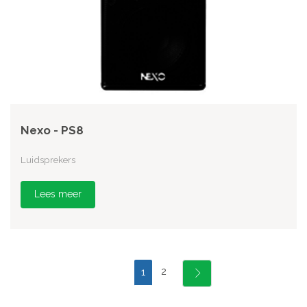
Nexo - PS8
Luidsprekers
Lees meer
2
1