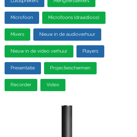
Luidsprekers
Mengversterkers
Microfoon
Microfoons (draadloos)
Mixers
Nieuw in de audioverhuur
Nieuw in de video verhuur
Players
Presentatie
Projectieschermen
Recorder
Video