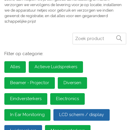
verzorgen we vervolgens de levering voor je op locatie, installeren
we de apparatuur netjes voor gebruik en verzorgen we indien
gewenst de registratie, en dat alles voor een gegarandeerd
schappelijke prijs!
Zoeken
Filter op categorie:
Alles
Actieve Luidsprekers
Beamer - Projector
Diversen
Eindversterkers
Electronics
In Ear Monitoring
LCD scherm / display