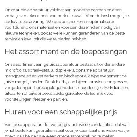
Onze audio apparatuur voldoet aan moderne normen en eisen,
zodat je verzekerd bent van perfecte kwaliteit en de best mogelijke
audiovisuele ervaring. We dubbelchecken en optimaliseren
voortdurend ons materieel en voorzien deze indien nodig van
nieuwe technieken, zodat we je kunnen garanderen van de beste
service en kwaliteit die we te bieden hebben.
Het assortiment en de toepassingen
Ons assortiment aan geluidsapparatuur bestaat uit onder andere
microfoons, spraak-sets, luidsprekers, opname apparatuur,
mengpanelen en versterkers en biedt voor elk type evenement de
juiste mogelijkheden. Denk hierbij aan bijeenkomsten, congressen,
vergaderingen, horecagelegenheden, schoolfeestjes, kerkdiensten,
uitvaarten of bijvoorbeeld audio gerelateerde techniek voor
voorstellingen, feesten en partijen.
Huren voor een schappelijke prijs
Van losse apparatuur tot volledige audiovisuele installaties, dat wat
je het beste kunt gebruiken staat voor je klaar. Laat ons weten wat je
zoekt, dan helpen we je een goede samenstelling te maken,