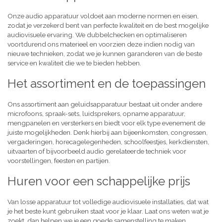
Onze audio apparatuur voldoet aan moderne normen en eisen,
zodat je verzekerd bent van perfecte kwaliteit en de best mogelijke
audiovisuele ervaring. We dubbelchecken en optimaliseren
voortdurend ons materieel en voorzien deze indien nodig van
nieuwe technieken, zodat we je kunnen garanderen van de beste
service en kwaliteit die we te bieden hebben.
Het assortiment en de toepassingen
Ons assortiment aan geluidsapparatuur bestaat uit onder andere
microfoons, spraak-sets, luidsprekers, opname apparatuur,
mengpanelen en versterkers en biedt voor elk type evenement de
juiste mogelijkheden. Denk hierbij aan bijeenkomsten, congressen,
vergaderingen, horecagelegenheden, schoolfeestjes, kerkdiensten,
uitvaarten of bijvoorbeeld audio gerelateerde techniek voor
voorstellingen, feesten en partijen.
Huren voor een schappelijke prijs
Van losse apparatuur tot volledige audiovisuele installaties, dat wat
je het beste kunt gebruiken staat voor je klaar. Laat ons weten wat je
zoekt, dan helpen we je een goede samenstelling te maken,