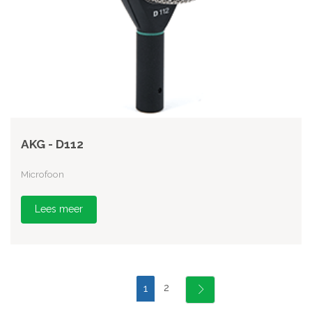
AKG - D112
Microfoon
Lees meer
2
1