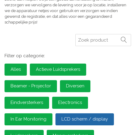
verzorgen we vervolgens de levering voor je op locatie, installeren
we de apparatuur netjes voor gebruik en verzorgen we indien
gewenst de registratie, en dat alles voor een gegarandeerd
schappelijke prijs!
Zoeken
Filter op categorie:
Alles
Actieve Luidsprekers
Beamer - Projector
Diversen
Eindversterkers
Electronics
In Ear Monitoring
LCD scherm / display