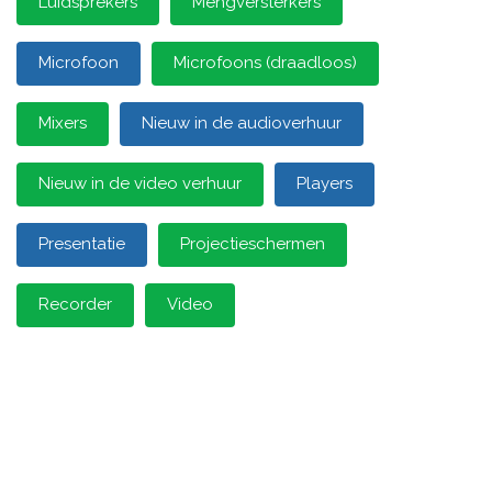
Luidsprekers
Mengversterkers
Microfoon
Microfoons (draadloos)
Mixers
Nieuw in de audioverhuur
Nieuw in de video verhuur
Players
Presentatie
Projectieschermen
Recorder
Video