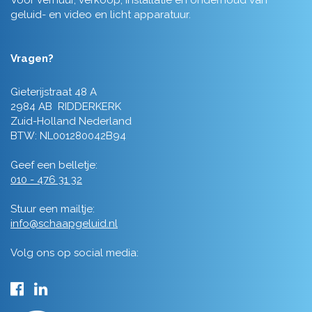
Voor verhuur, verkoop, installatie en onderhoud van
geluid- en video en licht apparatuur.
Vragen?
Gieterijstraat 48 A
2984 AB RIDDERKERK
Zuid-Holland Nederland
BTW: NL001280042B94
Geef een belletje:
010 - 476 31 32
Stuur een mailtje:
info@schaapgeluid.nl
Volg ons op social media: