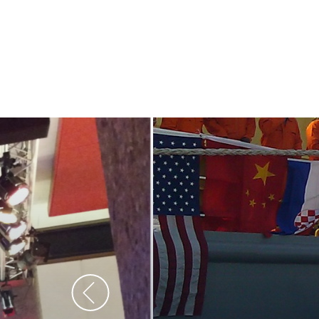
De audiovi
volledig uit 