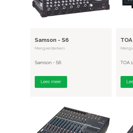
Samson - S6
TOA 
Mengversterkers
Mengve
Samson - S6
TOA 1
Lees meer
Le