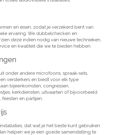
 totale audiovisuele installaties.
men en eisen, zodat je verzekerd bent van
suele ervaring. We dubbelchecken en
rzien deze indien nodig van nieuwe technieken,
vice en kwaliteit die we te bieden hebben.
ingen
it onder andere microfoons, spraak-sets,
n versterkers en biedt voor elk type
j aan bijeenkomsten, congressen,
es, kerkdiensten, uitvaarten of bijvoorbeeld
 feesten en partijen.
ijs
nstallaties, dat wat je het beste kunt gebruiken
, dan helpen we je een goede samenstelling te