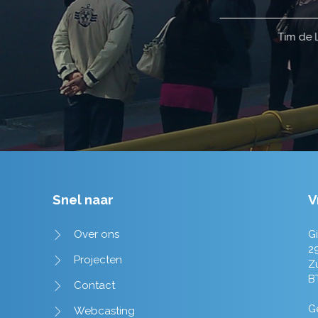
Tim de Lange
Snel naar
V
Over ons
Gi
2
Projecten
Z
B
Contact
Ge
Webcasting