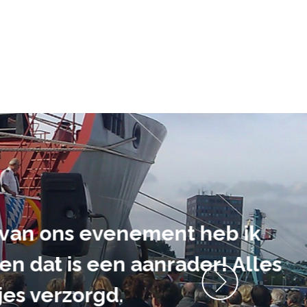
ment heb ik
anrader! Alles