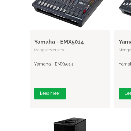
Yamaha - EMX5014
Yam
Mengversterkers
Mengve
Yamaha - EMX5014
Yamah
Lees meer
Le