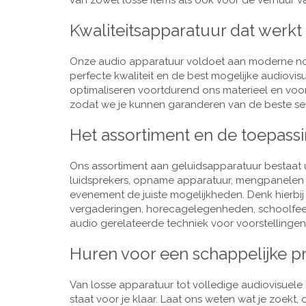
van zowel losse items als ook voor de verhuur van
Kwaliteitsapparatuur dat werkt
Onze audio apparatuur voldoet aan moderne nor
perfecte kwaliteit en de best mogelijke audiovi
optimaliseren voortdurend ons materieel en voo
zodat we je kunnen garanderen van de beste ser
Het assortiment en de toepass
Ons assortiment aan geluidsapparatuur bestaat u
luidsprekers, opname apparatuur, mengpanelen e
evenement de juiste mogelijkheden. Denk hierbi
vergaderingen, horecagelegenheden, schoolfeestj
audio gerelateerde techniek voor voorstellingen,
Huren voor een schappelijke pr
Van losse apparatuur tot volledige audiovisuele i
staat voor je klaar. Laat ons weten wat je zoekt