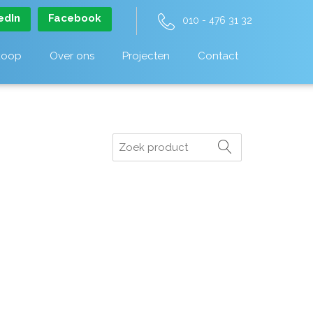
edIn
Facebook
010 - 476 31 32
koop
Over ons
Projecten
Contact
Zoeken