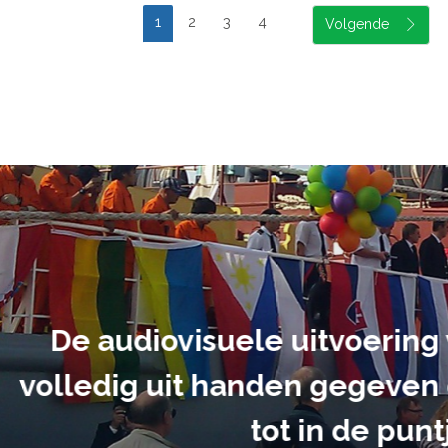
1
2
3
4
suele uitvoering van ons evene
handen gegeven en dat is een a
tot in de puntjes verzorgd.