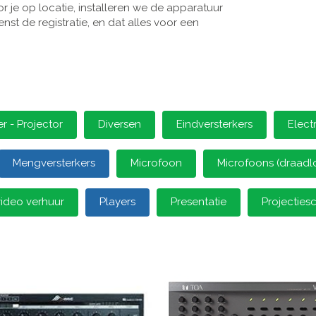
 je op locatie, installeren we de apparatuur
st de registratie, en dat alles voor een
 - Projector
Diversen
Eindversterkers
Elect
Mengversterkers
Microfoon
Microfoons (draadl
video verhuur
Players
Presentatie
Projectie