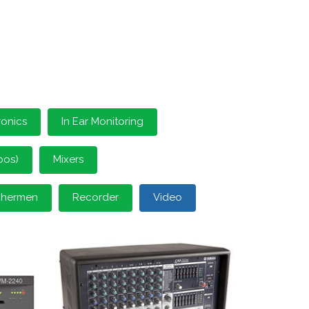
ronics
In Ear Monitoring
oos)
Mixers
schermen
Recorder
Video