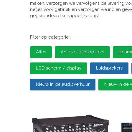
maken, verzorgen we vervolgens de levering voor
netjes voor gebruik en verzorgen we indien gewen
gegarandeerd schappelijke prijs!
Filter op categorie:
Alles
Actieve Luidsprekers
Beamer
LCD scherm / display
Luidsprekers
Nieuw in de audioverhuur
Nieuw in de 