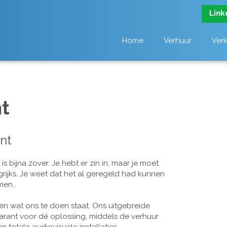
Link
Home
Verhuur
Ver
t
nt
 bijna zover. Je hebt er zin in, maar je moet
grijks. Je weet dat het al geregeld had kunnen
men..
n wat ons te doen staat. Ons uitgebreide
arant voor dé oplossing, middels de verhuur