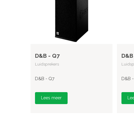
D&B - Q7
D&B 
Luidsprekers
Luidsp
D&B - Q7
D&B -
Lees meer
Le