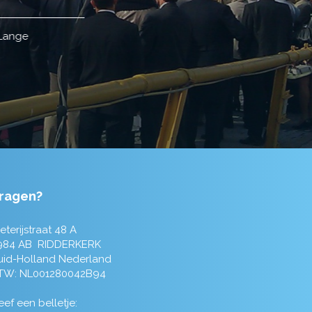
ragen?
eterijstraat 48 A
984 AB RIDDERKERK
uid-Holland Nederland
TW: NL001280042B94
ef een belletje: