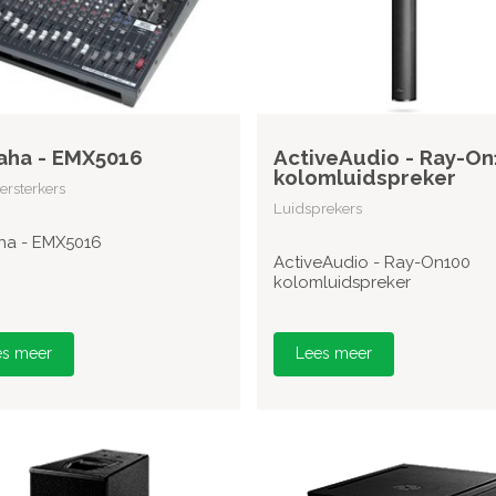
aha - EMX5016
ActiveAudio - Ray-On
kolomluidspreker
rsterkers
Luidsprekers
a - EMX5016
ActiveAudio - Ray-On100
kolomluidspreker
es meer
Lees meer