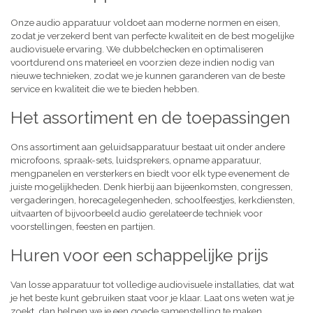
Onze audio apparatuur voldoet aan moderne normen en eisen,
zodat je verzekerd bent van perfecte kwaliteit en de best mogelijke
audiovisuele ervaring. We dubbelchecken en optimaliseren
voortdurend ons materieel en voorzien deze indien nodig van
nieuwe technieken, zodat we je kunnen garanderen van de beste
service en kwaliteit die we te bieden hebben.
Het assortiment en de toepassingen
Ons assortiment aan geluidsapparatuur bestaat uit onder andere
microfoons, spraak-sets, luidsprekers, opname apparatuur,
mengpanelen en versterkers en biedt voor elk type evenement de
juiste mogelijkheden. Denk hierbij aan bijeenkomsten, congressen,
vergaderingen, horecagelegenheden, schoolfeestjes, kerkdiensten,
uitvaarten of bijvoorbeeld audio gerelateerde techniek voor
voorstellingen, feesten en partijen.
Huren voor een schappelijke prijs
Van losse apparatuur tot volledige audiovisuele installaties, dat wat
je het beste kunt gebruiken staat voor je klaar. Laat ons weten wat je
zoekt, dan helpen we je een goede samenstelling te maken,