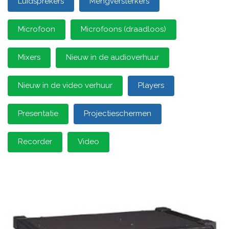
Luidsprekers
Mengversterkers
Microfoon
Microfoons (draadloos)
Mixers
Nieuw in de audioverhuur
Nieuw in de video verhuur
Players
Presentatie
Projectieschermen
Recorder
Video