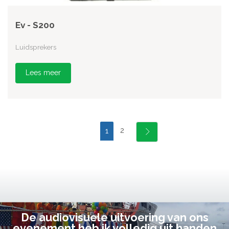
Ev - S200
Luidsprekers
Lees meer
2
1
De audiovisuele uitvoering van ons
evenement heb ik volledig uit handen