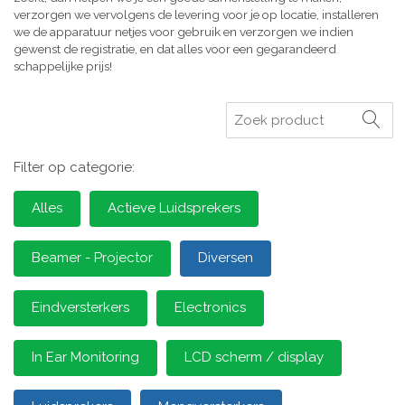
verzorgen we vervolgens de levering voor je op locatie, installeren
we de apparatuur netjes voor gebruik en verzorgen we indien
gewenst de registratie, en dat alles voor een gegarandeerd
schappelijke prijs!
Zoeken
Filter op categorie:
Alles
Actieve Luidsprekers
Beamer - Projector
Diversen
Eindversterkers
Electronics
In Ear Monitoring
LCD scherm / display