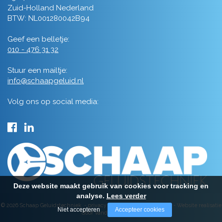
Zuid-Holland Nederland
BTW: NL001280042B94
Geef een belletje:
010 - 476 31 32
Stuur een mailtje:
info@schaapgeluid.nl
Volg ons op social media:
Deze website maakt gebruik van cookies voor tracking en
analyse.
Lees verder
© 2026 Schaap Geluidstechniek -
privacy
-
algemene voorwaarden
-
Website realisatie
Niet accepteren
Accepteer cookies
door Vanderperk Groep