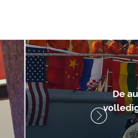
ment heb ik
anrader! Alles