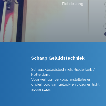
Schaap Geluidstechniek
Schaap Geluidstechniek, Ridderkerk /
Rotterdam.
Voor verhuur, verkoop, installatie en
onderhoud van geluid- en video en licht
apparatuur.