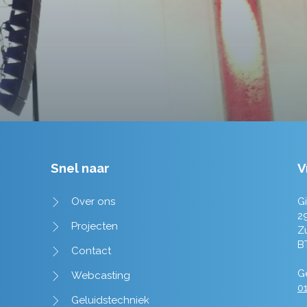
Tim de Lange
Snel naar
V
Over ons
Gi
2
Projecten
Z
B
Contact
Ge
Webcasting
01
Geluidstechniek