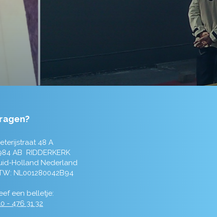
ragen?
eterijstraat 48 A
984 AB RIDDERKERK
uid-Holland Nederland
TW: NL001280042B94
ef een belletje:
0 - 476 31 32