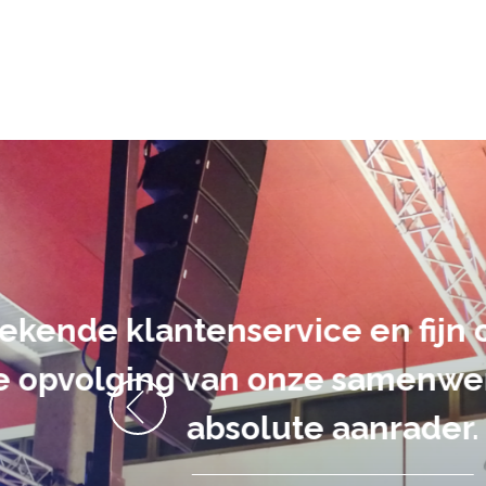
De audiovi
volledig uit 