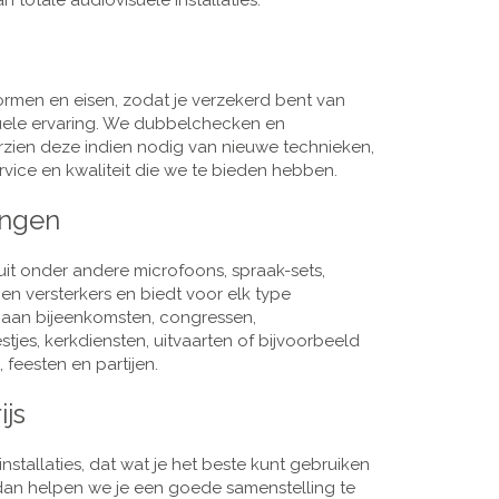
 totale audiovisuele installaties.
men en eisen, zodat je verzekerd bent van
suele ervaring. We dubbelchecken en
rzien deze indien nodig van nieuwe technieken,
vice en kwaliteit die we te bieden hebben.
ingen
it onder andere microfoons, spraak-sets,
n versterkers en biedt voor elk type
j aan bijeenkomsten, congressen,
es, kerkdiensten, uitvaarten of bijvoorbeeld
 feesten en partijen.
ijs
nstallaties, dat wat je het beste kunt gebruiken
, dan helpen we je een goede samenstelling te