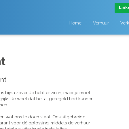
Link
Home
Verhuur
Ver
t
nt
 bijna zover. Je hebt er zin in, maar je moet
grijks. Je weet dat het al geregeld had kunnen
men..
n wat ons te doen staat. Ons uitgebreide
arant voor dé oplossing, middels de verhuur