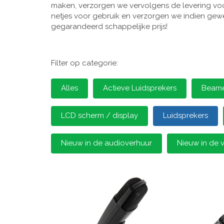
maken, verzorgen we vervolgens de levering voor
netjes voor gebruik en verzorgen we indien gewen
gegarandeerd schappelijke prijs!
Filter op categorie:
Alles
Actieve Luidsprekers
Beamer
LCD scherm / display
Luidsprekers
Nieuw in de audioverhuur
Nieuw in de 