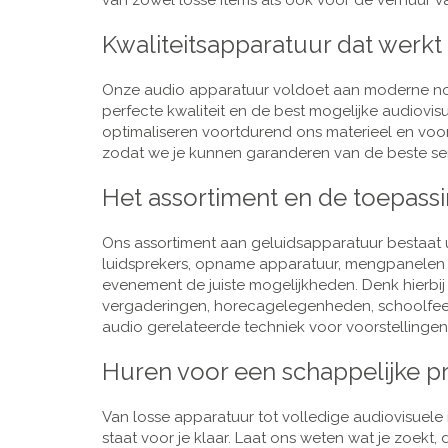
van zowel losse items als ook voor de verhuur van
Kwaliteitsapparatuur dat werkt
Onze audio apparatuur voldoet aan moderne nor
perfecte kwaliteit en de best mogelijke audiovi
optimaliseren voortdurend ons materieel en voo
zodat we je kunnen garanderen van de beste ser
Het assortiment en de toepass
Ons assortiment aan geluidsapparatuur bestaat u
luidsprekers, opname apparatuur, mengpanelen e
evenement de juiste mogelijkheden. Denk hierbi
vergaderingen, horecagelegenheden, schoolfeestj
audio gerelateerde techniek voor voorstellingen,
Huren voor een schappelijke pr
Van losse apparatuur tot volledige audiovisuele i
staat voor je klaar. Laat ons weten wat je zoekt