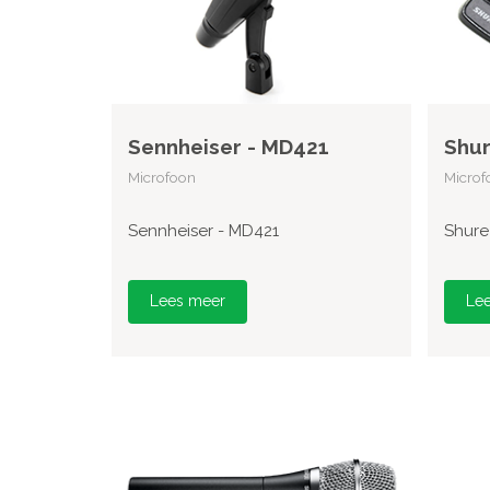
Sennheiser - MD421
Shur
Microfoon
Microf
Sennheiser - MD421
Shure
Lees meer
Le