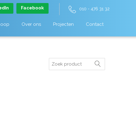
edIn
Facebook
010 - 476 31 32
koop
Over ons
Projecten
Contact
Zoeken