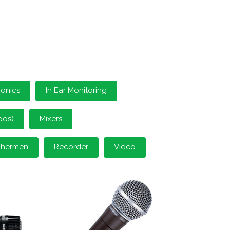
ronics
In Ear Monitoring
oos)
Mixers
schermen
Recorder
Video