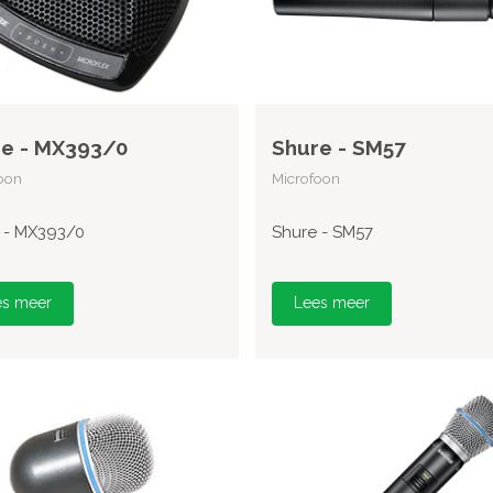
e - MX393/0
Shure - SM57
oon
Microfoon
 - MX393/0
Shure - SM57
es meer
Lees meer