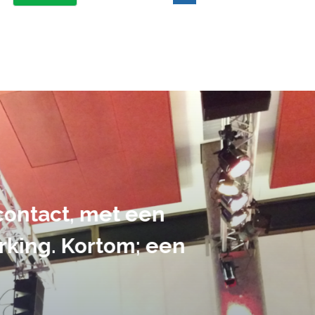
suele uitvoering van ons evene
handen gegeven en dat is een a
tot in de puntjes verzorgd.