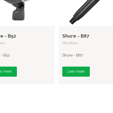
e - B52
Shure - B87
oon
Microfoon
 - B52
Shure - B87
es meer
Lees meer