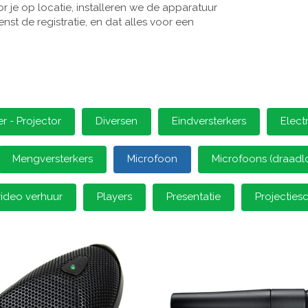
 je op locatie, installeren we de apparatuur
st de registratie, en dat alles voor een
 - Projector
Diversen
Eindversterkers
Elect
Mengversterkers
Microfoon
Microfoons (draadl
video verhuur
Players
Presentatie
Projectie