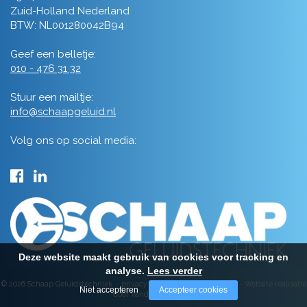
Zuid-Holland Nederland
BTW: NL001280042B94
Geef een belletje:
010 - 476 31 32
Stuur een mailtje:
info@schaapgeluid.nl
Volg ons op social media:
Deze website maakt gebruik van cookies voor tracking en
analyse.
Lees verder
© 2026 Schaap Geluidstechniek -
privacy
-
algemene voorwaarden
-
Website realisatie
Niet accepteren
Accepteer cookies
door Vanderperk Groep