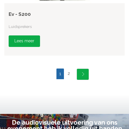
Ev - S200
Luidsprekers
Lees meer
2
1
De audiovisuele uitvoering van ons
evenement heb ik volledig uit handen