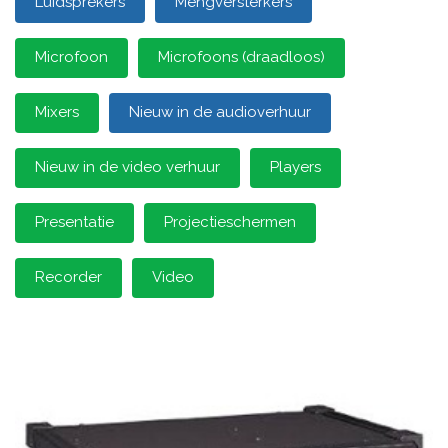
Luidsprekers
Mengversterkers
Microfoon
Microfoons (draadloos)
Mixers
Nieuw in de audioverhuur
Nieuw in de video verhuur
Players
Presentatie
Projectieschermen
Recorder
Video