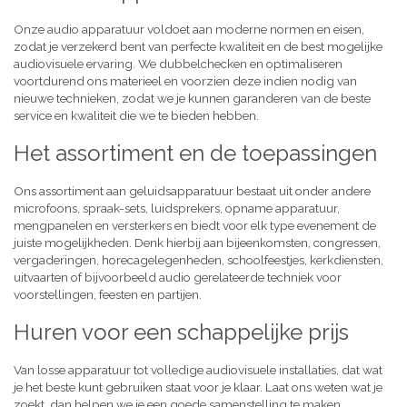
Onze audio apparatuur voldoet aan moderne normen en eisen,
zodat je verzekerd bent van perfecte kwaliteit en de best mogelijke
audiovisuele ervaring. We dubbelchecken en optimaliseren
voortdurend ons materieel en voorzien deze indien nodig van
nieuwe technieken, zodat we je kunnen garanderen van de beste
service en kwaliteit die we te bieden hebben.
Het assortiment en de toepassingen
Ons assortiment aan geluidsapparatuur bestaat uit onder andere
microfoons, spraak-sets, luidsprekers, opname apparatuur,
mengpanelen en versterkers en biedt voor elk type evenement de
juiste mogelijkheden. Denk hierbij aan bijeenkomsten, congressen,
vergaderingen, horecagelegenheden, schoolfeestjes, kerkdiensten,
uitvaarten of bijvoorbeeld audio gerelateerde techniek voor
voorstellingen, feesten en partijen.
Huren voor een schappelijke prijs
Van losse apparatuur tot volledige audiovisuele installaties, dat wat
je het beste kunt gebruiken staat voor je klaar. Laat ons weten wat je
zoekt, dan helpen we je een goede samenstelling te maken,