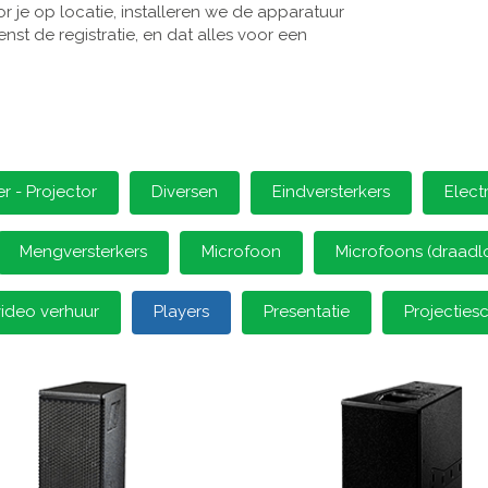
 je op locatie, installeren we de apparatuur
st de registratie, en dat alles voor een
 - Projector
Diversen
Eindversterkers
Elect
Mengversterkers
Microfoon
Microfoons (draadl
video verhuur
Players
Presentatie
Projectie