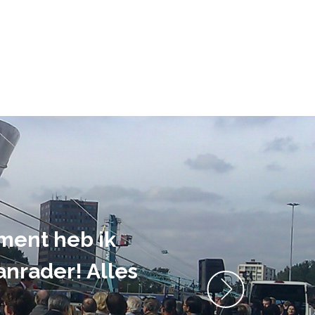
n ons evenement
zou het evenement
op!