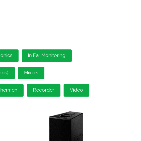
ronics
In Ear Monitoring
oos)
Mixers
schermen
Recorder
Video