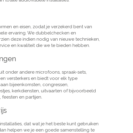
 totale audiovisuele installaties.
men en eisen, zodat je verzekerd bent van
suele ervaring. We dubbelchecken en
rzien deze indien nodig van nieuwe technieken,
vice en kwaliteit die we te bieden hebben.
ingen
it onder andere microfoons, spraak-sets,
n versterkers en biedt voor elk type
j aan bijeenkomsten, congressen,
es, kerkdiensten, uitvaarten of bijvoorbeeld
 feesten en partijen.
ijs
nstallaties, dat wat je het beste kunt gebruiken
, dan helpen we je een goede samenstelling te