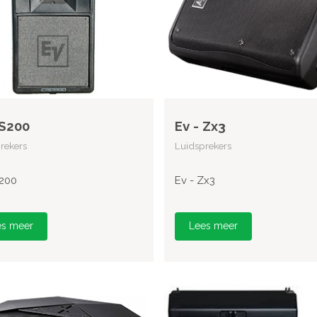
 S200
Ev - Zx3
rekers
Luidsprekers
S200
Ev - Zx3
es meer
Lees meer