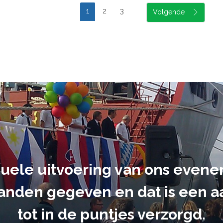
1
2
3
achtgever en de bezoekers va
erst tevreden. Zonder jullie 
niet zo goed gelukt zijn. T