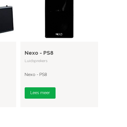
Nexo - PS8
Luidsprekers
Nexo - PS8
Lees meer