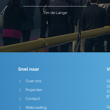
Organisatie ondernemersdiner
Snel naar
V
Over ons
Gi
2
Projecten
Z
B
Contact
Ge
Webcasting