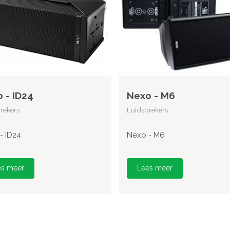
 - ID24
Nexo - M6
rekers
Luidsprekers
- ID24
Nexo - M6
es meer
Lees meer