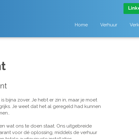
Link
Home
Verhuur
Ver
t
nt
 bijna zover. Je hebt er zin in, maar je moet
grijks. Je weet dat het al geregeld had kunnen
men..
n wat ons te doen staat. Ons uitgebreide
arant voor dé oplossing, middels de verhuur