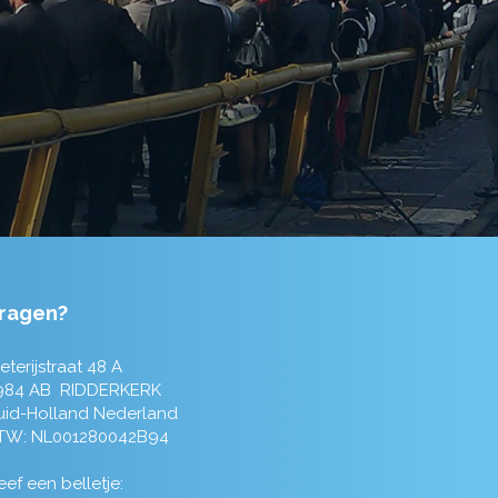
ragen?
eterijstraat 48 A
984 AB RIDDERKERK
uid-Holland Nederland
TW: NL001280042B94
ef een belletje: