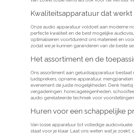
van zowel losse items als ook voor de verhuur van
Kwaliteitsapparatuur dat werkt
Onze audio apparatuur voldoet aan moderne nor
perfecte kwaliteit en de best mogelijke audiovi
optimaliseren voortdurend ons materieel en voo
zodat we je kunnen garanderen van de beste ser
Het assortiment en de toepass
Ons assortiment aan geluidsapparatuur bestaat u
luidsprekers, opname apparatuur, mengpanelen e
evenement de juiste mogelijkheden. Denk hierbi
vergaderingen, horecagelegenheden, schoolfeestj
audio gerelateerde techniek voor voorstellingen,
Huren voor een schappelijke pr
Van losse apparatuur tot volledige audiovisuele i
staat voor je klaar. Laat ons weten wat je zoekt