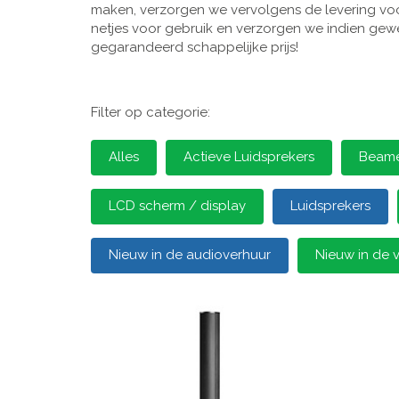
maken, verzorgen we vervolgens de levering voor
netjes voor gebruik en verzorgen we indien gewen
gegarandeerd schappelijke prijs!
Filter op categorie:
Alles
Actieve Luidsprekers
Beamer
LCD scherm / display
Luidsprekers
Nieuw in de audioverhuur
Nieuw in de 