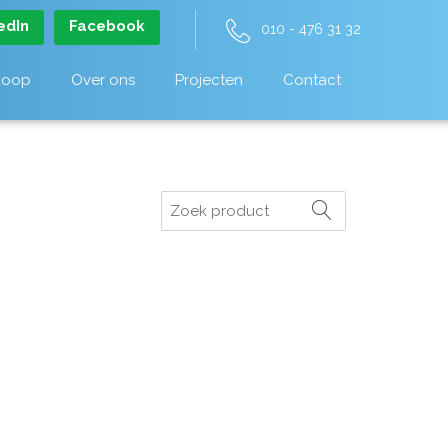
edIn
Facebook
010 - 476 31 32
koop
Over ons
Projecten
Contact
Zoeken