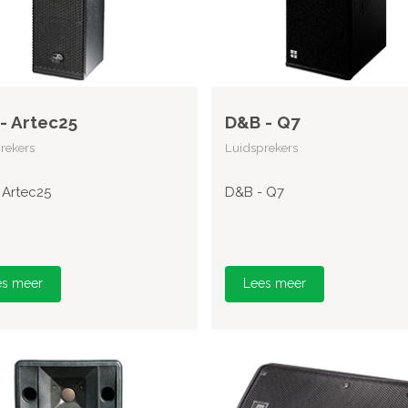
- Artec25
D&B - Q7
rekers
Luidsprekers
 Artec25
D&B - Q7
es meer
Lees meer