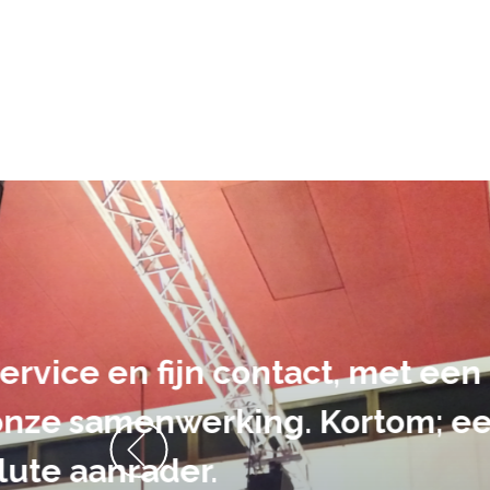
De audiovi
volledig uit 