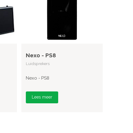
Nexo - PS8
Luidsprekers
Nexo - PS8
Lees meer