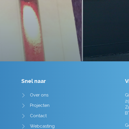
Tim de Lange
Snel naar
V
Over ons
Gi
2
Projecten
Z
B
Contact
Ge
Webcasting