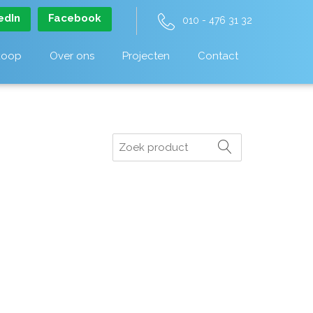
edIn
Facebook
010 - 476 31 32
koop
Over ons
Projecten
Contact
Zoeken