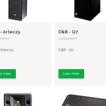
- Artec25
D&B - Q7
rekers
Luidsprekers
 Artec25
D&B - Q7
es meer
Lees meer