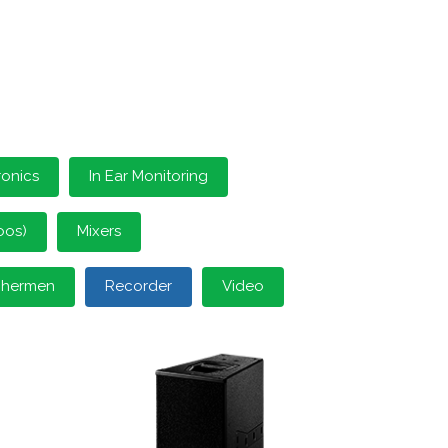
ronics
In Ear Monitoring
oos)
Mixers
schermen
Recorder
Video