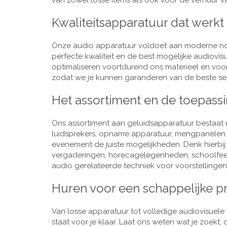
van zowel losse items als ook voor de verhuur van
Kwaliteitsapparatuur dat werkt
Onze audio apparatuur voldoet aan moderne nor
perfecte kwaliteit en de best mogelijke audiovi
optimaliseren voortdurend ons materieel en voo
zodat we je kunnen garanderen van de beste ser
Het assortiment en de toepass
Ons assortiment aan geluidsapparatuur bestaat u
luidsprekers, opname apparatuur, mengpanelen e
evenement de juiste mogelijkheden. Denk hierbi
vergaderingen, horecagelegenheden, schoolfeestj
audio gerelateerde techniek voor voorstellingen,
Huren voor een schappelijke pr
Van losse apparatuur tot volledige audiovisuele i
staat voor je klaar. Laat ons weten wat je zoekt