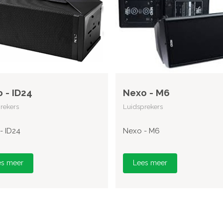
 - ID24
Nexo - M6
rekers
Luidsprekers
- ID24
Nexo - M6
es meer
Lees meer