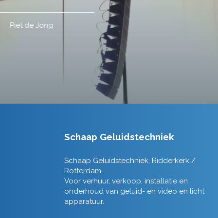
Schaap Geluidstechniek
Schaap Geluidstechniek, Ridderkerk /
Rotterdam.
Voor verhuur, verkoop, installatie en
onderhoud van geluid- en video en licht
apparatuur.