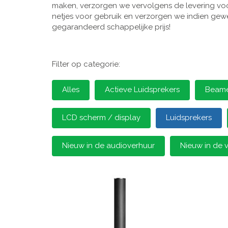
maken, verzorgen we vervolgens de levering voor
netjes voor gebruik en verzorgen we indien gewen
gegarandeerd schappelijke prijs!
Filter op categorie:
Alles
Actieve Luidsprekers
Beamer
LCD scherm / display
Luidsprekers
Nieuw in de audioverhuur
Nieuw in de 