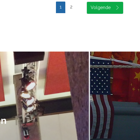
1
2
suele uitvoering van ons evene
handen gegeven en dat is een a
tot in de puntjes verzorgd.