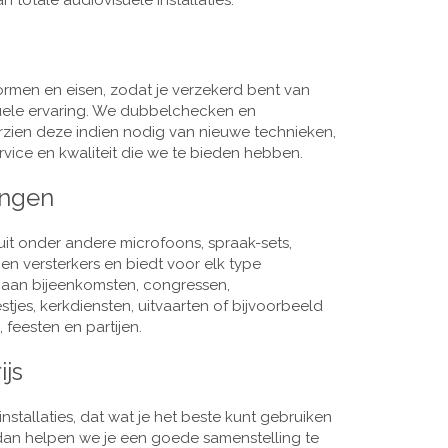
 totale audiovisuele installaties.
men en eisen, zodat je verzekerd bent van
suele ervaring. We dubbelchecken en
rzien deze indien nodig van nieuwe technieken,
vice en kwaliteit die we te bieden hebben.
ingen
it onder andere microfoons, spraak-sets,
n versterkers en biedt voor elk type
j aan bijeenkomsten, congressen,
es, kerkdiensten, uitvaarten of bijvoorbeeld
 feesten en partijen.
ijs
nstallaties, dat wat je het beste kunt gebruiken
, dan helpen we je een goede samenstelling te