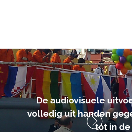
ment heb ik
anrader! Alles