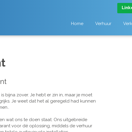
Link
Home
Verhuur
Ver
t
nt
 bijna zover. Je hebt er zin in, maar je moet
grijks. Je weet dat het al geregeld had kunnen
men..
n wat ons te doen staat. Ons uitgebreide
arant voor dé oplossing, middels de verhuur