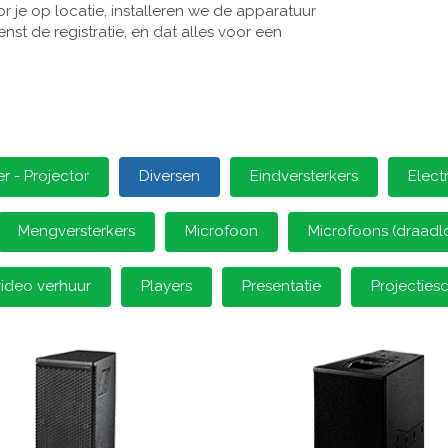
 je op locatie, installeren we de apparatuur
st de registratie, en dat alles voor een
 - Projector
Diversen
Eindversterkers
Elect
Mengversterkers
Microfoon
Microfoons (draadl
video verhuur
Players
Presentatie
Projectie