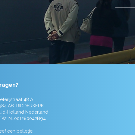
ragen?
eterijstraat 48 A
984 AB RIDDERKERK
uid-Holland Nederland
TW: NL001280042B94
ef een belletje: