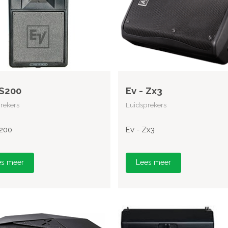
 S200
Ev - Zx3
rekers
Luidsprekers
S200
Ev - Zx3
es meer
Lees meer