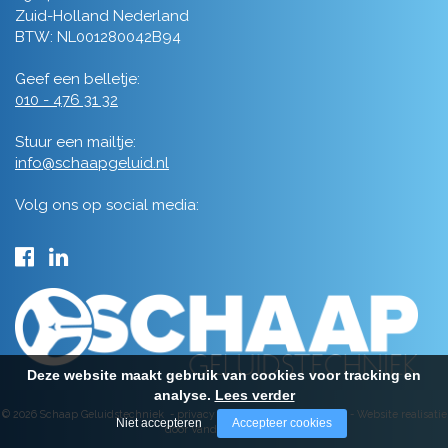
Zuid-Holland Nederland
BTW: NL001280042B94
Geef een belletje:
010 - 476 31 32
Stuur een mailtje:
info@schaapgeluid.nl
Volg ons op social media:
Deze website maakt gebruik van cookies voor tracking en
analyse.
Lees verder
© 2026 Schaap Geluidstechniek -
privacy
-
algemene voorwaarden
-
Website realisatie
Niet accepteren
Accepteer cookies
door Vanderperk Groep