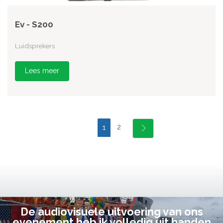
Ev - S200
Luidsprekers
Lees meer
2
1
De audiovisuele uitvoering van ons
evenement heb ik volledig uit handen