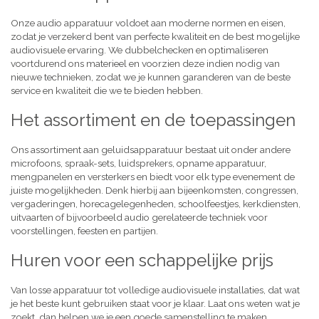
Onze audio apparatuur voldoet aan moderne normen en eisen,
zodat je verzekerd bent van perfecte kwaliteit en de best mogelijke
audiovisuele ervaring. We dubbelchecken en optimaliseren
voortdurend ons materieel en voorzien deze indien nodig van
nieuwe technieken, zodat we je kunnen garanderen van de beste
service en kwaliteit die we te bieden hebben.
Het assortiment en de toepassingen
Ons assortiment aan geluidsapparatuur bestaat uit onder andere
microfoons, spraak-sets, luidsprekers, opname apparatuur,
mengpanelen en versterkers en biedt voor elk type evenement de
juiste mogelijkheden. Denk hierbij aan bijeenkomsten, congressen,
vergaderingen, horecagelegenheden, schoolfeestjes, kerkdiensten,
uitvaarten of bijvoorbeeld audio gerelateerde techniek voor
voorstellingen, feesten en partijen.
Huren voor een schappelijke prijs
Van losse apparatuur tot volledige audiovisuele installaties, dat wat
je het beste kunt gebruiken staat voor je klaar. Laat ons weten wat je
zoekt, dan helpen we je een goede samenstelling te maken,