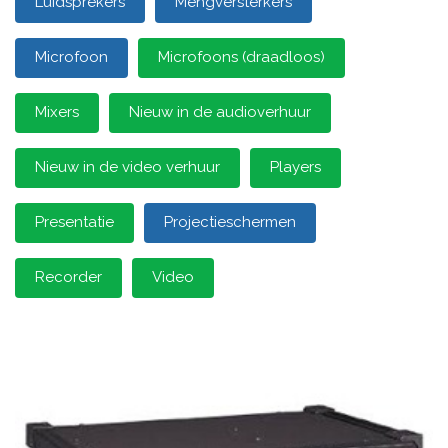
Luidsprekers
Mengversterkers
Microfoon
Microfoons (draadloos)
Mixers
Nieuw in de audioverhuur
Nieuw in de video verhuur
Players
Presentatie
Projectieschermen
Recorder
Video