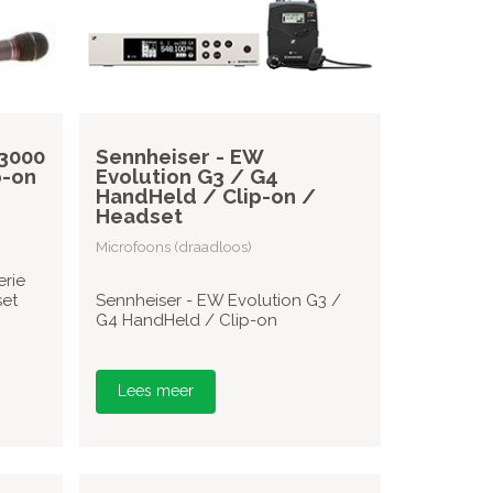
3000
Sennheiser - EW
p-on
Evolution G3 / G4
HandHeld / Clip-on /
Headset
Microfoons (draadloos)
rie
et
Sennheiser - EW Evolution G3 /
G4 HandHeld / Clip-on
Lees meer