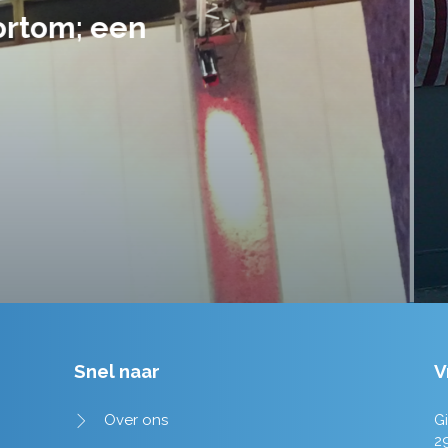
handen gegeven en dat is een a
tot in de puntjes verzorgd.
Tim de Lange
Snel naar
V
Over ons
Gi
2