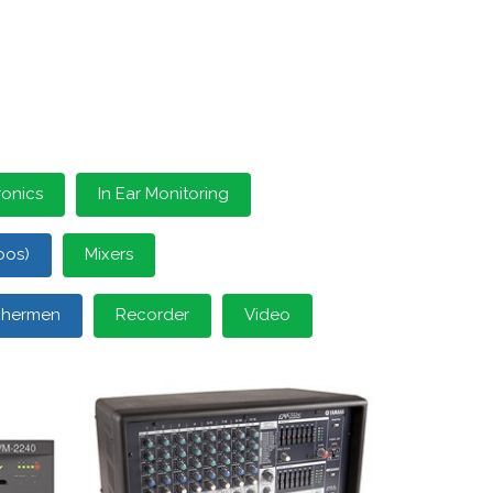
ronics
In Ear Monitoring
oos)
Mixers
schermen
Recorder
Video