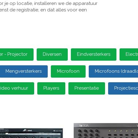
 je op locatie, installeren we de apparatuur
st de registratie, en dat alles voor een
 - Projector
Diversen
Eindversterkers
Elect
Mengversterkers
Microfoon
Microfoons (draadl
video verhuur
Players
Presentatie
Projectie