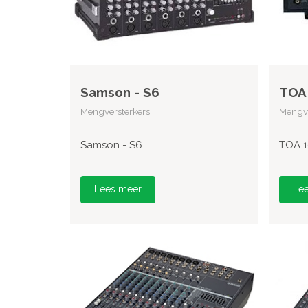
Samson - S6
TOA 
Mengversterkers
Mengve
Samson - S6
TOA 1
Lees meer
Le