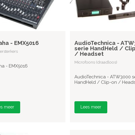
aha - EMX5016
AudioTechnica - ATW
serie HandHeld / Cli
rsterkers
/ Headset
Microfoons (draadloos)
a - EMX5016
AudioTechnica - ATW3000 se
HandHeld / Clip-on / Heads
es meer
Lees meer