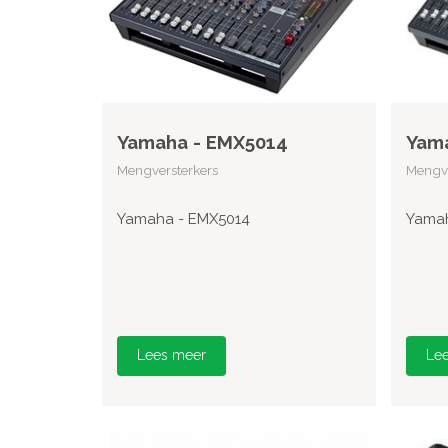
Yamaha - EMX5014
Yam
Mengversterkers
Mengve
Yamaha - EMX5014
Yamah
Lees meer
Le