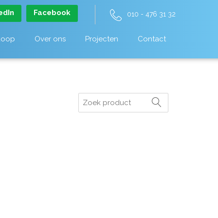
edIn
Facebook
010 - 476 31 32
koop
Over ons
Projecten
Contact
Zoeken