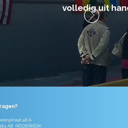
anrader! Alles
ragen?
eterijstraat 48 A
984 AB RIDDERKERK