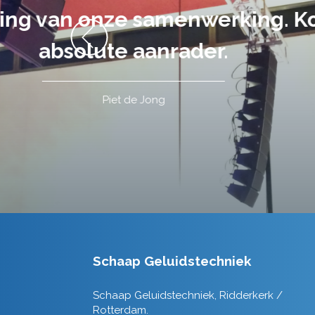
volledig uit 
Schaap Geluidstechniek
Schaap Geluidstechniek, Ridderkerk /
Rotterdam.