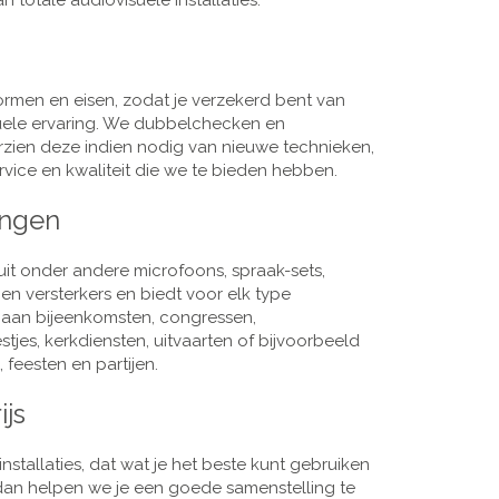
 totale audiovisuele installaties.
men en eisen, zodat je verzekerd bent van
suele ervaring. We dubbelchecken en
rzien deze indien nodig van nieuwe technieken,
vice en kwaliteit die we te bieden hebben.
ingen
it onder andere microfoons, spraak-sets,
n versterkers en biedt voor elk type
j aan bijeenkomsten, congressen,
es, kerkdiensten, uitvaarten of bijvoorbeeld
 feesten en partijen.
ijs
nstallaties, dat wat je het beste kunt gebruiken
, dan helpen we je een goede samenstelling te