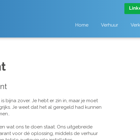
Link
Home
Verhuur
Ver
t
nt
 bijna zover. Je hebt er zin in, maar je moet
grijks. Je weet dat het al geregeld had kunnen
men..
n wat ons te doen staat. Ons uitgebreide
arant voor dé oplossing, middels de verhuur