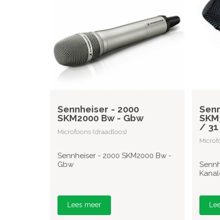
Sennheiser - 2000
Senn
SKM2000 Bw - Gbw
SKM3
/ 31
Microfoons (draadloos)
Microf
Sennheiser - 2000 SKM2000 Bw -
Gbw
Sennh
Kanale
Lees meer
Le