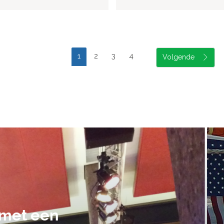
1
2
3
4
suele uitvoering van ons evene