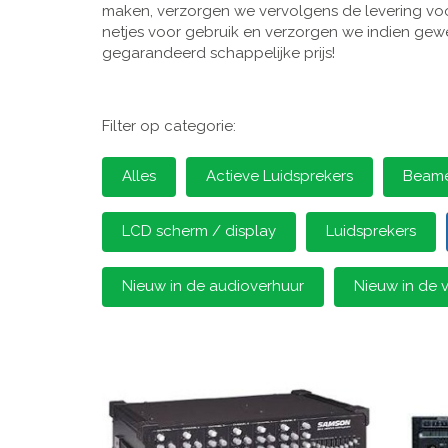
maken, verzorgen we vervolgens de levering voor
netjes voor gebruik en verzorgen we indien gewen
gegarandeerd schappelijke prijs!
Filter op categorie:
Alles
Actieve Luidsprekers
Beamer
LCD scherm / display
Luidsprekers
Nieuw in de audioverhuur
Nieuw in de 