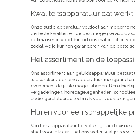
van zowel losse items als ook voor de verhuur van
Kwaliteitsapparatuur dat werkt
Onze audio apparatuur voldoet aan moderne nor
perfecte kwaliteit en de best mogelijke audiovi
optimaliseren voortdurend ons materieel en voo
zodat we je kunnen garanderen van de beste ser
Het assortiment en de toepass
Ons assortiment aan geluidsapparatuur bestaat u
luidsprekers, opname apparatuur, mengpanelen e
evenement de juiste mogelijkheden. Denk hierbi
vergaderingen, horecagelegenheden, schoolfeestj
audio gerelateerde techniek voor voorstellingen,
Huren voor een schappelijke pr
Van losse apparatuur tot volledige audiovisuele i
staat voor je klaar. Laat ons weten wat je zoekt