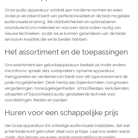
Onze audio apparatuur voldoet aan moderne normen en eisen,
zodat je verzekerd bent van perfecte kwaliteit en de best mogelijke
audiovisuele ervaring. We dubbelchecken en optimaliseren
voortdurend ons materieel en voorzien deze indien nodig van
nieuwe technieken, zodat we je kunnen garanderen van de beste
service en kwaliteit die we te bieden hebben.
Het assortiment en de toepassingen
Ons assortiment aan geluidsapparatuur bestaat uit onder andere
microfoons, spraak-sets, luidsprekers, opname apparatuur,
mengpanelen en versterkers en biedt voor elk type evenement de
juiste mogelijkheden. Denk hierbij aan bijeenkomsten, congressen,
vergaderingen, horecagelegenheden, schoolfeestjes, kerkdiensten,
uitvaarten of bijvoorbeeld audio gerelateerde techniek voor
voorstellingen, feesten en partijen.
Huren voor een schappelijke prijs
Van losse apparatuur tot volledige audiovisuele installaties, dat wat
je het beste kunt gebruiken staat voor je klaar. Laat ons weten wat je
zoekt, dan helpen we je een goede samenstelling te maken,