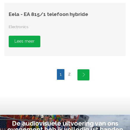
Eela - EA 815/1 telefoon hybride
Electronics
Lees meer
2
1
De audiovisuele uitvoering van ons
evenement heb ik volledig uit handen