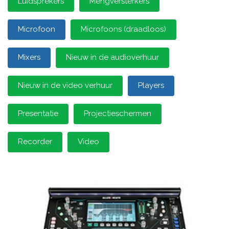
Luidsprekers
Mengversterkers
Microfoon
Microfoons (draadloos)
Mixers
Nieuw in de audioverhuur
Nieuw in de video verhuur
Players
Presentatie
Projectieschermen
Recorder
Video