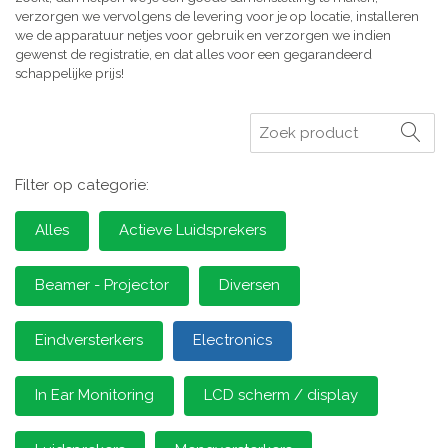
verzorgen we vervolgens de levering voor je op locatie, installeren
we de apparatuur netjes voor gebruik en verzorgen we indien
gewenst de registratie, en dat alles voor een gegarandeerd
schappelijke prijs!
Zoeken
Filter op categorie:
Alles
Actieve Luidsprekers
Beamer - Projector
Diversen
Eindversterkers
Electronics
In Ear Monitoring
LCD scherm / display