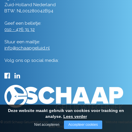
Zuid-Holland Nederland
BTW: NL001280042B94
Geef een belletje:
010 - 476 31 32
Stuur een mailtje:
info@schaapgeluid.nl
Volg ons op social media:
Deze website maakt gebruik van cookies voor tracking en
analyse.
Lees verder
© 2026 Schaap Geluidstechniek -
privacy
-
algemene voorwaarden
-
Website realisatie
Niet accepteren
Accepteer cookies
door Vanderperk Groep