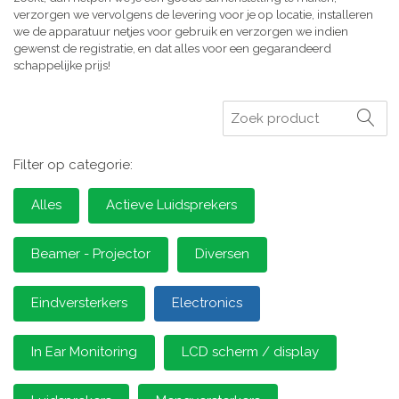
verzorgen we vervolgens de levering voor je op locatie, installeren
we de apparatuur netjes voor gebruik en verzorgen we indien
gewenst de registratie, en dat alles voor een gegarandeerd
schappelijke prijs!
Zoeken
Filter op categorie:
Alles
Actieve Luidsprekers
Beamer - Projector
Diversen
Eindversterkers
Electronics
In Ear Monitoring
LCD scherm / display