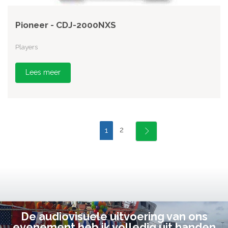
Pioneer - CDJ-2000NXS
Players
Lees meer
2
1
De audiovisuele uitvoering van ons
evenement heb ik volledig uit handen