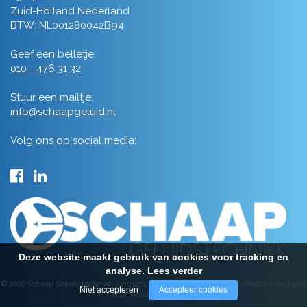
Zuid-Holland Nederland
BTW: NL001280042B94
Geef een belletje:
010 - 476 31 32
Stuur een mailtje:
info@schaapgeluid.nl
Volg ons op social media:
Deze website maakt gebruik van cookies voor tracking en
analyse.
Lees verder
© 2026 Schaap Geluidstechniek -
privacy
-
algemene voorwaarden
-
Website realisatie
Niet accepteren
Accepteer cookies
door Vanderperk Groep