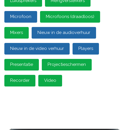
Luidsprekers
Mengversterkers
Microfoon
Microfoons (draadloos)
Mixers
Nieuw in de audioverhuur
Nieuw in de video verhuur
Players
Presentatie
Projectieschermen
Recorder
Video