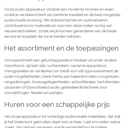
Onze audio apparatuur voldoet aan moderne normen en eisen,
zodat je verzekerd bent van perfecte kwaliteit en de best mogelijke
audiovisuele ervaring. We dubbelchecken en optimaliseren
voortdurend ons materieel en voorzien deze indien nodig van
nieuwe technieken, zodat we je kunnen garanderen van de beste
service en kwaliteit die we te bieden hebben.
Het assortiment en de toepassingen
Ons assortiment aan geluidsapparatuur bestaat uit onder andere
microfoons, spraak-sets, luidsprekers, opname apparatuur,
mengpanelen en versterkers en biedt voor elk type evenement de
juiste mogelijkheden. Denk hierbij aan bijeenkomsten, congressen,
vergaderingen, horecagelegenheden, schoolfeestjes, kerkdiensten,
uitvaarten of bijvoorbeeld audio gerelateerde techniek voor
voorstellingen, feesten en partijen.
Huren voor een schappelijke prijs
Van losse apparatuur tot volledige audiovisuele installaties, dat wat
je het beste kunt gebruiken staat voor je klaar. Laat ons weten wat je
zoekt, dan helpen we je een goede samenstelling te maken,