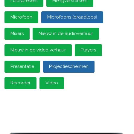
Luidsprekers
Mengversterkers
Microfoon
Microfoons (draadloos)
Mixers
Nieuw in de audioverhuur
Nieuw in de video verhuur
Players
Presentatie
Projectieschermen
Recorder
Video