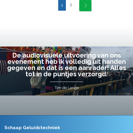
2
1
De audiovisuele uitvoering van ons
evenement heb ik volledig uit handen
gegeven en dat is een aanrader! Alles
tot in de puntjes verzorgd.
Tim de Lange
Schaap Geluidstechniek