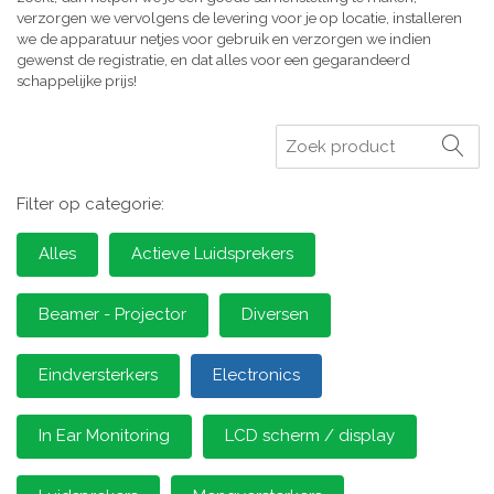
verzorgen we vervolgens de levering voor je op locatie, installeren
we de apparatuur netjes voor gebruik en verzorgen we indien
gewenst de registratie, en dat alles voor een gegarandeerd
schappelijke prijs!
Zoeken
Filter op categorie:
Alles
Actieve Luidsprekers
Beamer - Projector
Diversen
Eindversterkers
Electronics
In Ear Monitoring
LCD scherm / display