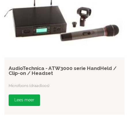
AudioTechnica - ATW3000 serie HandHeld /
Clip-on / Headset
Microfoons (draadloos)
Lees meer