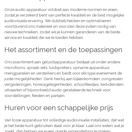
Onze audio apparatuur voldoet aan moderne normen en eisen,
zodat je verzekerd bent van perfecte kwaliteit en de best mogelijke
audiovisuele ervaring. We dubbelchecken en optimaliseren
voortdurend ons materieel en voorzien deze indien nodig van
nieuwe technieken, zodat we je kunnen garanderen van de beste
service en kwaliteit die we te bieden hebben.
Het assortiment en de toepassingen
Ons assortiment aan geluidsapparatuur bestaat uit onder andere
microfoons, spraak-sets, luidsprekers, opname apparatuur,
mengpanelen en versterkers en biedt voor elk type evenement de
juiste mogelijkheden. Denk hierbij aan bijeenkomsten, congressen,
vergaderingen, horecagelegenheden, schoolfeestjes, kerkdiensten,
uitvaarten of bijvoorbeeld audio gerelateerde techniek voor
voorstellingen, feesten en partijen.
Huren voor een schappelijke prijs
Van losse apparatuur tot volledige audiovisuele installaties, dat wat
je het beste kunt gebruiken staat voor je klaar. Laat ons weten wat je
zoekt, dan helpen we je een goede samenstelling te maken,