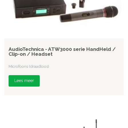
AudioTechnica - ATW3000 serie HandHeld /
Clip-on / Headset
Microfoons (draadloos)
Lees meer