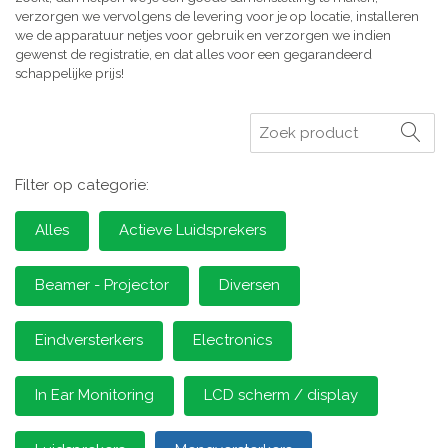
verzorgen we vervolgens de levering voor je op locatie, installeren
we de apparatuur netjes voor gebruik en verzorgen we indien
gewenst de registratie, en dat alles voor een gegarandeerd
schappelijke prijs!
Zoeken
Filter op categorie:
Alles
Actieve Luidsprekers
Beamer - Projector
Diversen
Eindversterkers
Electronics
In Ear Monitoring
LCD scherm / display