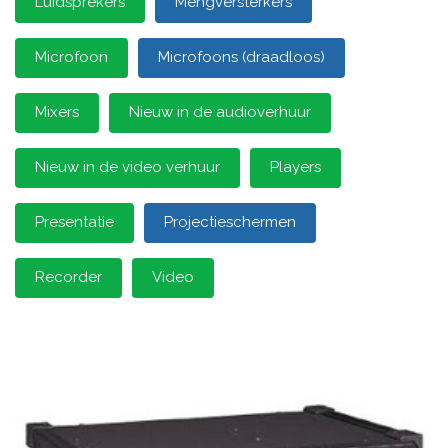
Luidsprekers
Mengversterkers
Microfoon
Microfoons (draadloos)
Mixers
Nieuw in de audioverhuur
Nieuw in de video verhuur
Players
Presentatie
Projectieschermen
Recorder
Video