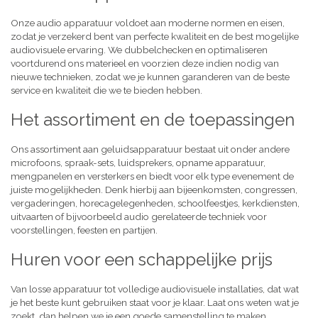
Onze audio apparatuur voldoet aan moderne normen en eisen,
zodat je verzekerd bent van perfecte kwaliteit en de best mogelijke
audiovisuele ervaring. We dubbelchecken en optimaliseren
voortdurend ons materieel en voorzien deze indien nodig van
nieuwe technieken, zodat we je kunnen garanderen van de beste
service en kwaliteit die we te bieden hebben.
Het assortiment en de toepassingen
Ons assortiment aan geluidsapparatuur bestaat uit onder andere
microfoons, spraak-sets, luidsprekers, opname apparatuur,
mengpanelen en versterkers en biedt voor elk type evenement de
juiste mogelijkheden. Denk hierbij aan bijeenkomsten, congressen,
vergaderingen, horecagelegenheden, schoolfeestjes, kerkdiensten,
uitvaarten of bijvoorbeeld audio gerelateerde techniek voor
voorstellingen, feesten en partijen.
Huren voor een schappelijke prijs
Van losse apparatuur tot volledige audiovisuele installaties, dat wat
je het beste kunt gebruiken staat voor je klaar. Laat ons weten wat je
zoekt, dan helpen we je een goede samenstelling te maken,