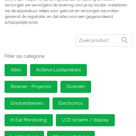
verzorgen we vervolgens de levering voor je op locatie, installeren
we de apparatuur netjes voor gebruik en verzorgen we indien
gewenst de registratie, en dat alles voor een gegarandeerd
schappelijke prijs!
Zoeken
Filter op categorie:
Alles
Actieve Luidsprekers
Beamer - Projector
Diversen
Eindversterkers
Electronics
In Ear Monitoring
LCD scherm / display