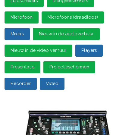
Luidsprekers
Mengversterkers
Microfoon
Microfoons (draadloos)
Mixers
Nieuw in de audioverhuur
Nieuw in de video verhuur
Players
Presentatie
Projectieschermen
Recorder
Video