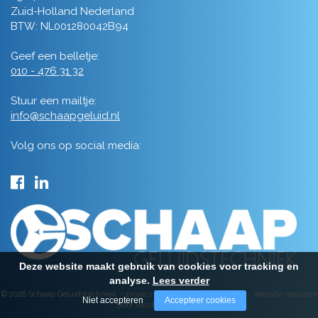
Zuid-Holland Nederland
BTW: NL001280042B94
Geef een belletje:
010 - 476 31 32
Stuur een mailtje:
info@schaapgeluid.nl
Volg ons op social media:
Deze website maakt gebruik van cookies voor tracking en
analyse.
Lees verder
© 2026 Schaap Geluidstechniek -
privacy
-
algemene voorwaarden
-
Website realisatie
Niet accepteren
Accepteer cookies
door Vanderperk Groep