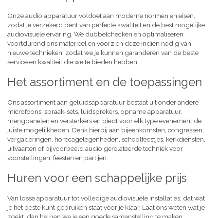
Onze audio apparatuur voldoet aan moderne normen en eisen,
zodat je verzekerd bent van perfecte kwaliteit en de best mogelijke
audiovisuele ervaring. We dubbelchecken en optimaliseren
voortdurend ons materieel en voorzien deze indien nodig van
nieuwe technieken, zodat we je kunnen garanderen van de beste
service en kwaliteit die we te bieden hebben.
Het assortiment en de toepassingen
Ons assortiment aan geluidsapparatuur bestaat uit onder andere
microfoons, spraak-sets, luidsprekers, opname apparatuur,
mengpanelen en versterkers en biedt voor elk type evenement de
juiste mogelijkheden. Denk hierbij aan bijeenkomsten, congressen,
vergaderingen, horecagelegenheden, schoolfeestjes, kerkdiensten,
uitvaarten of bijvoorbeeld audio gerelateerde techniek voor
voorstellingen, feesten en partijen.
Huren voor een schappelijke prijs
Van losse apparatuur tot volledige audiovisuele installaties, dat wat
je het beste kunt gebruiken staat voor je klaar. Laat ons weten wat je
zoekt, dan helpen we je een goede samenstelling te maken,