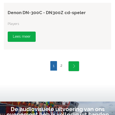
Denon DN-300C - DN300Z cd-speler
Players
Lees meer
2
1
De audiovisuele uitvoering van ons
evenement heb ik volledig uit handen