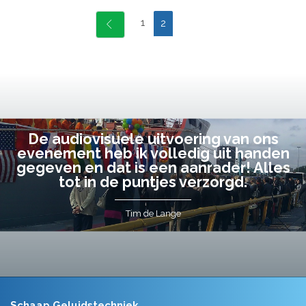
1
2
De audiovisuele uitvoering van ons
evenement heb ik volledig uit handen
gegeven en dat is een aanrader! Alles
tot in de puntjes verzorgd.
Tim de Lange
Schaap Geluidstechniek