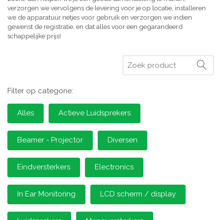
verzorgen we vervolgens de levering voor je op locatie, installeren
we de apparatuur netjes voor gebruik en verzorgen we indien
gewenst de registratie, en dat alles voor een gegarandeerd
schappelijke prijs!
Zoeken
Filter op categorie:
Alles
Actieve Luidsprekers
Beamer - Projector
Diversen
Eindversterkers
Electronics
In Ear Monitoring
LCD scherm / display