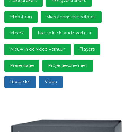
Luidsprekers
Mengversterkers
Microfoon
Microfoons (draadloos)
Mixers
Nieuw in de audioverhuur
Nieuw in de video verhuur
Players
Presentatie
Projectieschermen
Recorder
Video