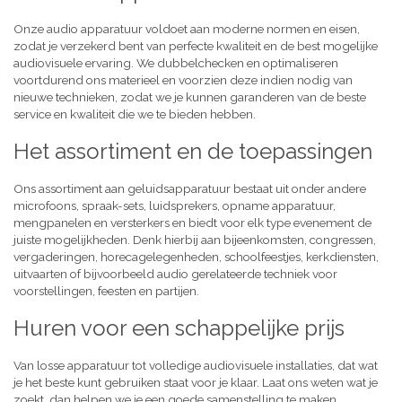
Onze audio apparatuur voldoet aan moderne normen en eisen,
zodat je verzekerd bent van perfecte kwaliteit en de best mogelijke
audiovisuele ervaring. We dubbelchecken en optimaliseren
voortdurend ons materieel en voorzien deze indien nodig van
nieuwe technieken, zodat we je kunnen garanderen van de beste
service en kwaliteit die we te bieden hebben.
Het assortiment en de toepassingen
Ons assortiment aan geluidsapparatuur bestaat uit onder andere
microfoons, spraak-sets, luidsprekers, opname apparatuur,
mengpanelen en versterkers en biedt voor elk type evenement de
juiste mogelijkheden. Denk hierbij aan bijeenkomsten, congressen,
vergaderingen, horecagelegenheden, schoolfeestjes, kerkdiensten,
uitvaarten of bijvoorbeeld audio gerelateerde techniek voor
voorstellingen, feesten en partijen.
Huren voor een schappelijke prijs
Van losse apparatuur tot volledige audiovisuele installaties, dat wat
je het beste kunt gebruiken staat voor je klaar. Laat ons weten wat je
zoekt, dan helpen we je een goede samenstelling te maken,