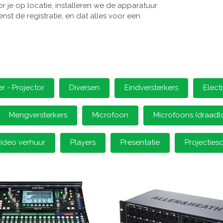
 je op locatie, installeren we de apparatuur
st de registratie, en dat alles voor een
 - Projector
Diversen
Eindversterkers
Elect
Mengversterkers
Microfoon
Microfoons (draadl
video verhuur
Players
Presentatie
Projectie