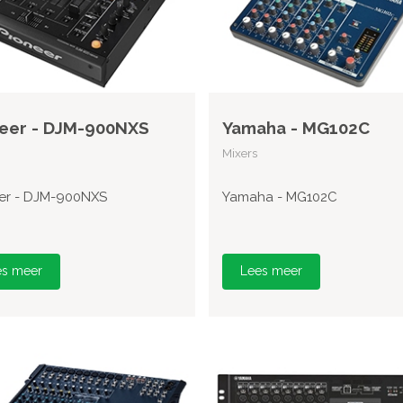
eer - DJM-900NXS
Yamaha - MG102C
Mixers
er - DJM-900NXS
Yamaha - MG102C
es meer
Lees meer