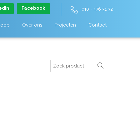
edIn
Facebook
010 - 476 31 32
koop
Over ons
Projecten
Contact
Zoeken