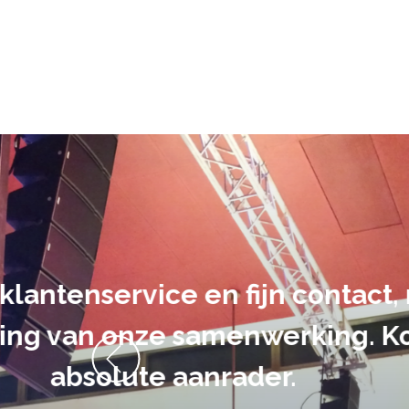
De audiovi
volledig uit 