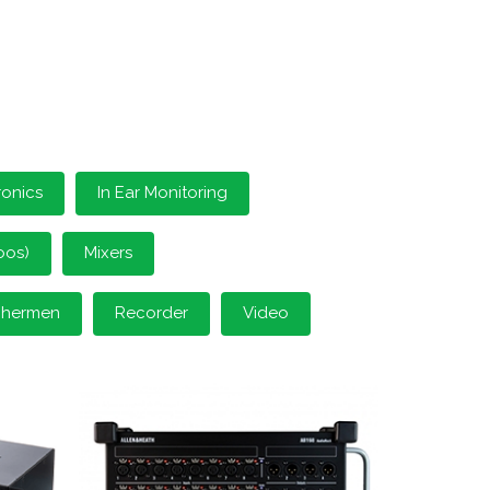
ronics
In Ear Monitoring
oos)
Mixers
schermen
Recorder
Video