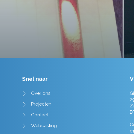
Tim de Lange
Snel naar
V
Over ons
Gi
2
Projecten
Z
B
Contact
Ge
Webcasting
01