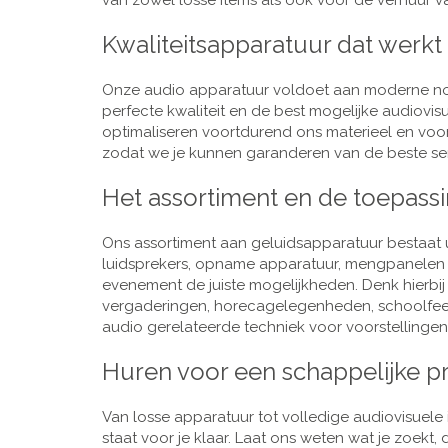
van zowel losse items als ook voor de verhuur van
Kwaliteitsapparatuur dat werkt
Onze audio apparatuur voldoet aan moderne nor
perfecte kwaliteit en de best mogelijke audiovi
optimaliseren voortdurend ons materieel en voo
zodat we je kunnen garanderen van de beste ser
Het assortiment en de toepass
Ons assortiment aan geluidsapparatuur bestaat u
luidsprekers, opname apparatuur, mengpanelen e
evenement de juiste mogelijkheden. Denk hierbi
vergaderingen, horecagelegenheden, schoolfeestj
audio gerelateerde techniek voor voorstellingen,
Huren voor een schappelijke pr
Van losse apparatuur tot volledige audiovisuele i
staat voor je klaar. Laat ons weten wat je zoekt