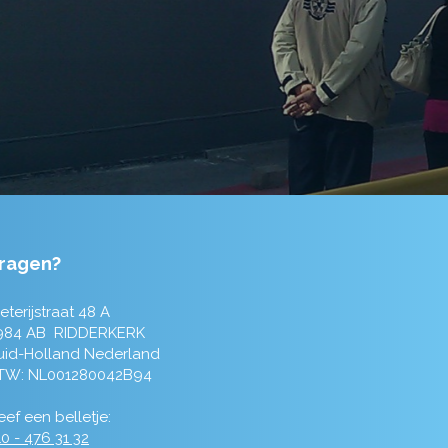
ragen?
eterijstraat 48 A
984 AB RIDDERKERK
uid-Holland Nederland
TW: NL001280042B94
ef een belletje:
0 - 476 31 32