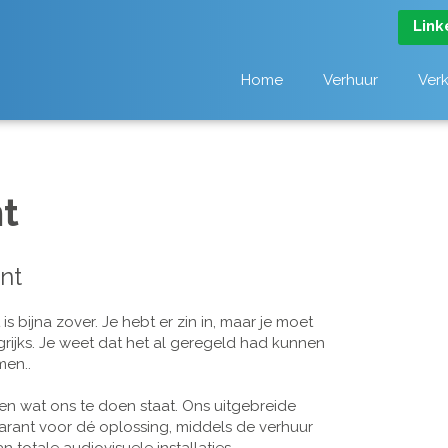
Link
Home
Verhuur
Ver
t
nt
 bijna zover. Je hebt er zin in, maar je moet
grijks. Je weet dat het al geregeld had kunnen
men..
n wat ons te doen staat. Ons uitgebreide
arant voor dé oplossing, middels de verhuur