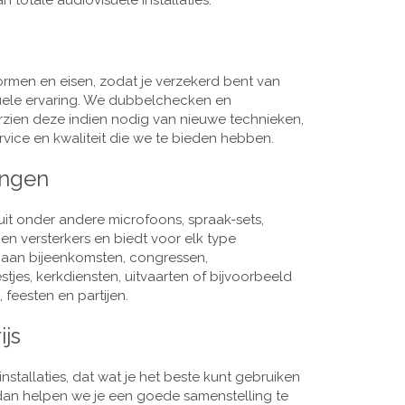
 totale audiovisuele installaties.
men en eisen, zodat je verzekerd bent van
suele ervaring. We dubbelchecken en
rzien deze indien nodig van nieuwe technieken,
vice en kwaliteit die we te bieden hebben.
ingen
it onder andere microfoons, spraak-sets,
n versterkers en biedt voor elk type
j aan bijeenkomsten, congressen,
es, kerkdiensten, uitvaarten of bijvoorbeeld
 feesten en partijen.
ijs
nstallaties, dat wat je het beste kunt gebruiken
, dan helpen we je een goede samenstelling te