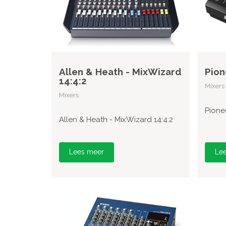
Allen & Heath - MixWizard
Pion
14:4:2
Mixers
Mixers
Pione
Allen & Heath - MixWizard 14:4:2
Lees meer
Le