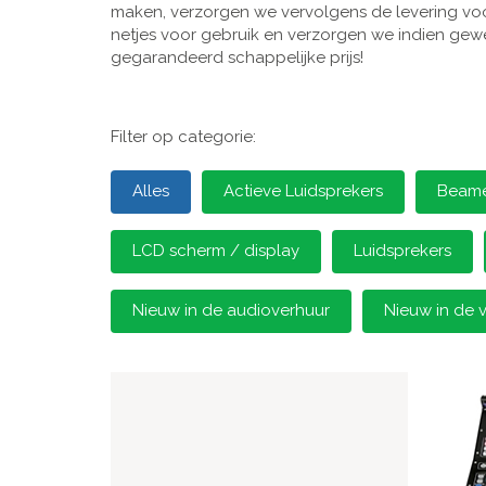
maken, verzorgen we vervolgens de levering voor
netjes voor gebruik en verzorgen we indien gewen
gegarandeerd schappelijke prijs!
Filter op categorie:
Alles
Actieve Luidsprekers
Beamer
LCD scherm / display
Luidsprekers
Nieuw in de audioverhuur
Nieuw in de 