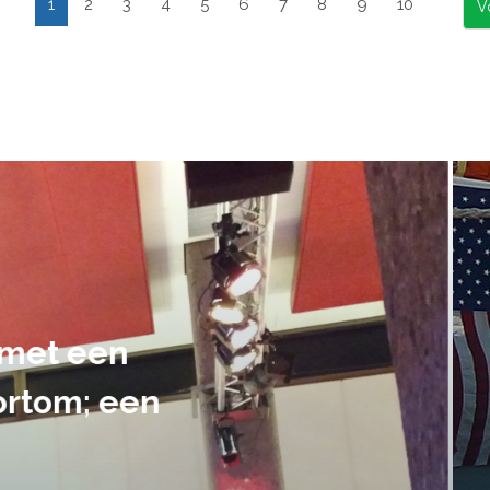
1
2
3
4
5
6
7
8
9
10
suele uitvoering van ons evene
handen gegeven en dat is een a
tot in de puntjes verzorgd.