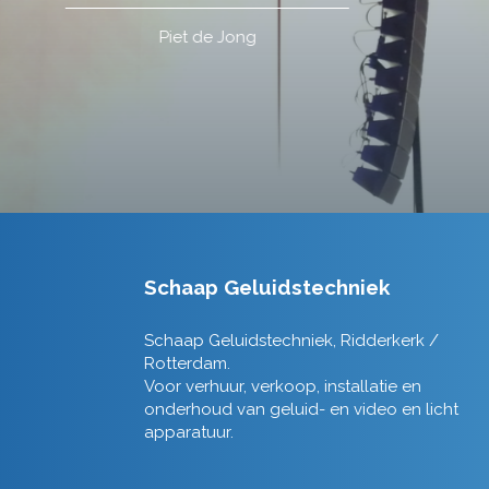
Schaap Geluidstechniek
Schaap Geluidstechniek, Ridderkerk /
Rotterdam.
Voor verhuur, verkoop, installatie en
onderhoud van geluid- en video en licht
apparatuur.