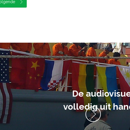
ment heb ik
anrader! Alles