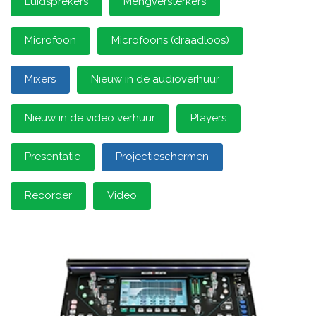
Luidsprekers
Mengversterkers
Microfoon
Microfoons (draadloos)
Mixers
Nieuw in de audioverhuur
Nieuw in de video verhuur
Players
Presentatie
Projectieschermen
Recorder
Video