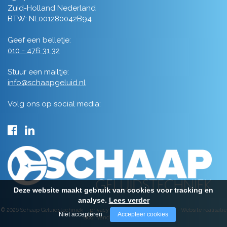
Zuid-Holland Nederland
BTW: NL001280042B94
Geef een belletje:
010 - 476 31 32
Stuur een mailtje:
info@schaapgeluid.nl
Volg ons op social media:
Deze website maakt gebruik van cookies voor tracking en
analyse.
Lees verder
© 2026 Schaap Geluidstechniek -
privacy
-
algemene voorwaarden
-
Website realisatie
Niet accepteren
Accepteer cookies
door Vanderperk Groep