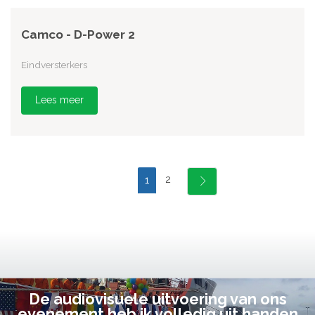
Camco - D-Power 2
Eindversterkers
Lees meer
2
1
De audiovisuele uitvoering van ons
evenement heb ik volledig uit handen