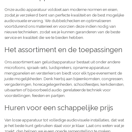
Onze audio apparatuur voldoet aan moderne normen en eisen,
zodat je verzekerd bent van perfecte kwaliteit en de best mogelijke
audiovisuele ervaring. We dubbelchecken en optimaliseren
voortdurend ons materieel en voorzien deze indien nodig van
nieuwe technieken, zodat we je kunnen garanderen van de beste
service en kwaliteit die we te bieden hebben.
Het assortiment en de toepassingen
Ons assortiment aan geluidsapparatuur bestaat uit onder andere
microfoons, spraak-sets, luidsprekers, opname apparatuur,
mengpanelen en versterkers en biedt voor elk type evenement de
juiste mogelijkheden. Denk hierbij aan bijeenkomsten, congressen,
vergaderingen, horecagelegenheden, schoolfeestjes, kerkdiensten,
uitvaarten of bijvoorbeeld audio gerelateerde techniek voor
voorstellingen, feesten en partijen.
Huren voor een schappelijke prijs
Van losse apparatuur tot volledige audiovisuele installaties, dat wat
je het beste kunt gebruiken staat voor je klaar. Laat ons weten wat je
zoekt, dan helpen we je een goede samenstelling te maken,