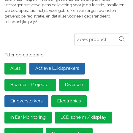
verzorgen we vervolgens de levering voor je op locatie, installeren
we de apparatuur netjes voor gebruik en verzorgen we indien
gewenst de registratie, en dat alles voor een gegarandeerd
schappelijke prijs!
Zoeken
Filter op categorie:
Alles
Actieve Luidsprekers
Beamer - Projector
Diversen
Eindversterkers
Electronics
In Ear Monitoring
LCD scherm / display