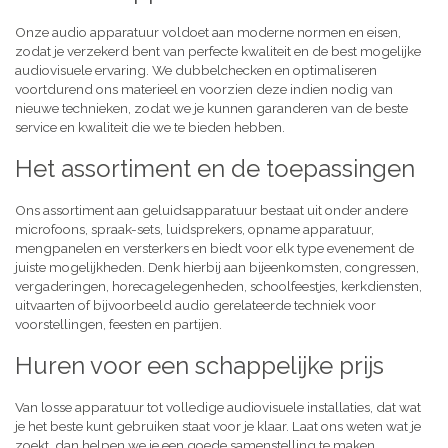
Onze audio apparatuur voldoet aan moderne normen en eisen,
zodat je verzekerd bent van perfecte kwaliteit en de best mogelijke
audiovisuele ervaring. We dubbelchecken en optimaliseren
voortdurend ons materieel en voorzien deze indien nodig van
nieuwe technieken, zodat we je kunnen garanderen van de beste
service en kwaliteit die we te bieden hebben.
Het assortiment en de toepassingen
Ons assortiment aan geluidsapparatuur bestaat uit onder andere
microfoons, spraak-sets, luidsprekers, opname apparatuur,
mengpanelen en versterkers en biedt voor elk type evenement de
juiste mogelijkheden. Denk hierbij aan bijeenkomsten, congressen,
vergaderingen, horecagelegenheden, schoolfeestjes, kerkdiensten,
uitvaarten of bijvoorbeeld audio gerelateerde techniek voor
voorstellingen, feesten en partijen.
Huren voor een schappelijke prijs
Van losse apparatuur tot volledige audiovisuele installaties, dat wat
je het beste kunt gebruiken staat voor je klaar. Laat ons weten wat je
zoekt, dan helpen we je een goede samenstelling te maken,