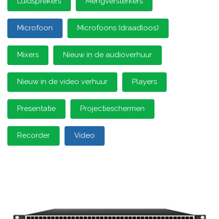
Luidsprekers
Mengversterkers
Microfoon
Microfoons (draadloos)
Mixers
Nieuw in de audioverhuur
Nieuw in de video verhuur
Players
Presentatie
Projectieschermen
Recorder
Video