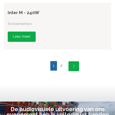
Inter M - 240W
Eindversterkers
Lees meer
2
1
De audiovisuele uitvoering van ons
evenement heb ik volledig uit handen