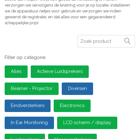
verzorgen we vervolgens de levering voor je op locatie, installeren
we de apparatuur netjes voor gebruik en verzorgen we indien
gewenst de registratie, en dat alles voor een gegarandeerd
schappelijke prijs!
Zoeken
Filter op categorie:
Alles
Actieve Luidsprekers
Beamer - Projector
Diversen
Eindversterkers
Electronics
In Ear Monitoring
LCD scherm / display