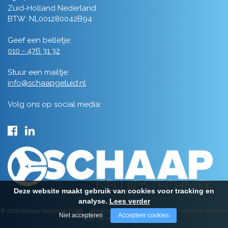
Zuid-Holland Nederland
BTW: NL001280042B94
Geef een belletje:
010 - 476 31 32
Stuur een mailtje:
info@schaapgeluid.nl
Volg ons op social media:
Deze website maakt gebruik van cookies voor tracking en
analyse.
Lees verder
© 2026 Schaap Geluidstechniek -
privacy
-
algemene voorwaarden
-
Website realisatie
Niet accepteren
Accepteer cookies
door Vanderperk Groep