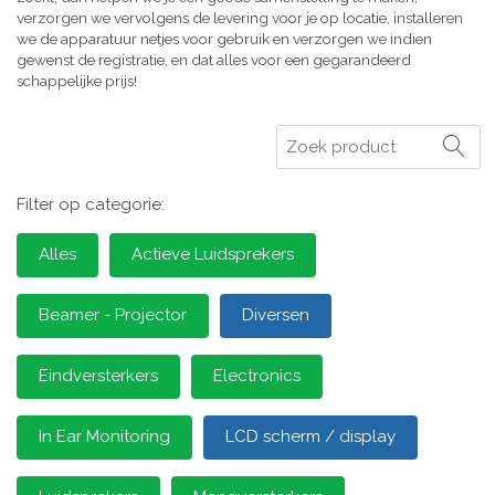
verzorgen we vervolgens de levering voor je op locatie, installeren
we de apparatuur netjes voor gebruik en verzorgen we indien
gewenst de registratie, en dat alles voor een gegarandeerd
schappelijke prijs!
Zoeken
Filter op categorie:
Alles
Actieve Luidsprekers
Beamer - Projector
Diversen
Eindversterkers
Electronics
In Ear Monitoring
LCD scherm / display