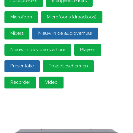
Luidsprekers
Mengversterkers
Microfoon
Microfoons (draadloos)
Mixers
Nieuw in de audioverhuur
Nieuw in de video verhuur
Players
Presentatie
Projectieschermen
Recorder
Video