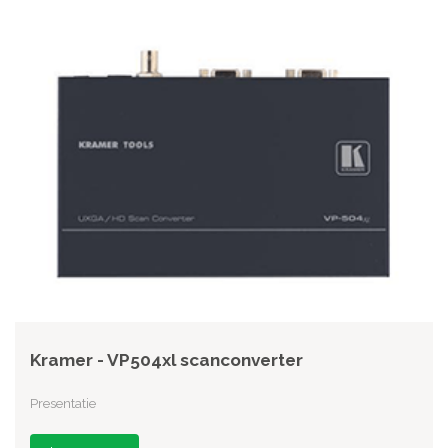
Kramer - VP504xl scanconverter
Presentatie