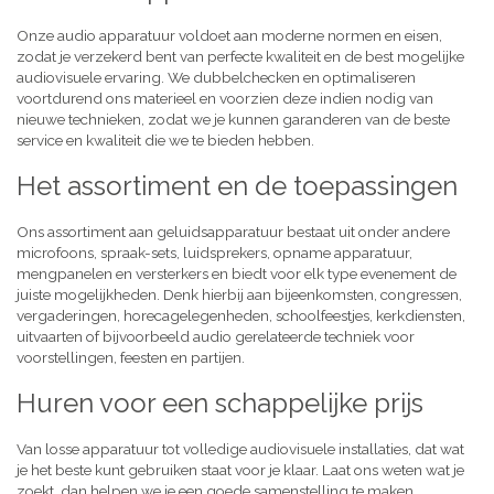
Onze audio apparatuur voldoet aan moderne normen en eisen,
zodat je verzekerd bent van perfecte kwaliteit en de best mogelijke
audiovisuele ervaring. We dubbelchecken en optimaliseren
voortdurend ons materieel en voorzien deze indien nodig van
nieuwe technieken, zodat we je kunnen garanderen van de beste
service en kwaliteit die we te bieden hebben.
Het assortiment en de toepassingen
Ons assortiment aan geluidsapparatuur bestaat uit onder andere
microfoons, spraak-sets, luidsprekers, opname apparatuur,
mengpanelen en versterkers en biedt voor elk type evenement de
juiste mogelijkheden. Denk hierbij aan bijeenkomsten, congressen,
vergaderingen, horecagelegenheden, schoolfeestjes, kerkdiensten,
uitvaarten of bijvoorbeeld audio gerelateerde techniek voor
voorstellingen, feesten en partijen.
Huren voor een schappelijke prijs
Van losse apparatuur tot volledige audiovisuele installaties, dat wat
je het beste kunt gebruiken staat voor je klaar. Laat ons weten wat je
zoekt, dan helpen we je een goede samenstelling te maken,