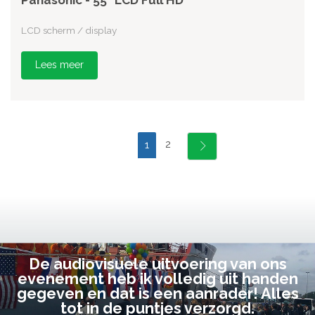
Panasonic - 55" LCD Full HD
LCD scherm / display
Lees meer
2
1
De audiovisuele uitvoering van ons
evenement heb ik volledig uit handen
gegeven en dat is een aanrader! Alles
tot in de puntjes verzorgd.