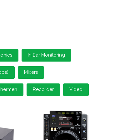
ronics
In Ear Monitoring
oos)
Mixers
schermen
Recorder
Video