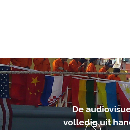
ment heb ik
anrader! Alles