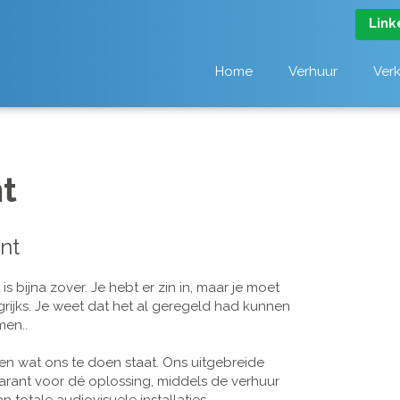
Link
Home
Verhuur
Ver
t
nt
 bijna zover. Je hebt er zin in, maar je moet
grijks. Je weet dat het al geregeld had kunnen
men..
n wat ons te doen staat. Ons uitgebreide
arant voor dé oplossing, middels de verhuur