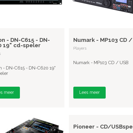
n - DN-C615 - DN-
Numark - MP103 CD /
 19" cd-speler
Players
s
Numark - MP103 CD / USB
 - DN-C615 - DN-C620 19"
eler
es meer
Lees meer
Pioneer - CD/USBspe