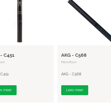
- C451
AKG - C568
oon
Microfoon
 C451
AKG - C568
es meer
Lees meer