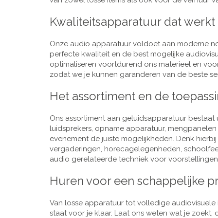
van zowel losse items als ook voor de verhuur van
Kwaliteitsapparatuur dat werkt
Onze audio apparatuur voldoet aan moderne nor
perfecte kwaliteit en de best mogelijke audiovi
optimaliseren voortdurend ons materieel en voo
zodat we je kunnen garanderen van de beste ser
Het assortiment en de toepass
Ons assortiment aan geluidsapparatuur bestaat u
luidsprekers, opname apparatuur, mengpanelen e
evenement de juiste mogelijkheden. Denk hierbi
vergaderingen, horecagelegenheden, schoolfeestj
audio gerelateerde techniek voor voorstellingen,
Huren voor een schappelijke pr
Van losse apparatuur tot volledige audiovisuele i
staat voor je klaar. Laat ons weten wat je zoekt