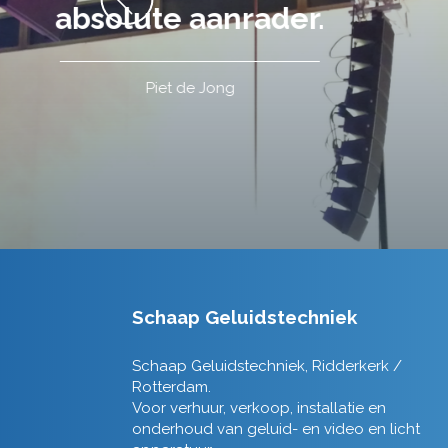
Schaap Geluidstechniek
Schaap Geluidstechniek, Ridderkerk /
Rotterdam.
Voor verhuur, verkoop, installatie en
onderhoud van geluid- en video en licht