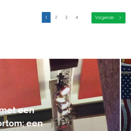
1
2
3
4
suele uitvoering van ons evene
handen gegeven en dat is een a