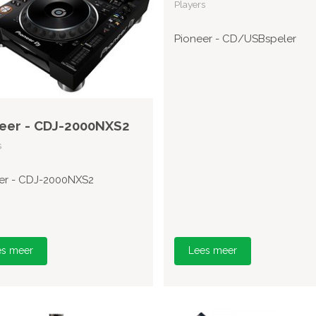
Players
Pioneer - CD/USBspeler
eer - CDJ-2000NXS2
s
er - CDJ-2000NXS2
es meer
Lees meer