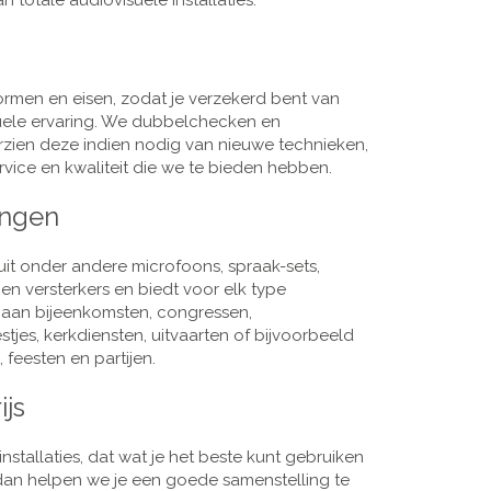
 totale audiovisuele installaties.
men en eisen, zodat je verzekerd bent van
suele ervaring. We dubbelchecken en
rzien deze indien nodig van nieuwe technieken,
vice en kwaliteit die we te bieden hebben.
ingen
it onder andere microfoons, spraak-sets,
n versterkers en biedt voor elk type
j aan bijeenkomsten, congressen,
es, kerkdiensten, uitvaarten of bijvoorbeeld
 feesten en partijen.
ijs
nstallaties, dat wat je het beste kunt gebruiken
, dan helpen we je een goede samenstelling te