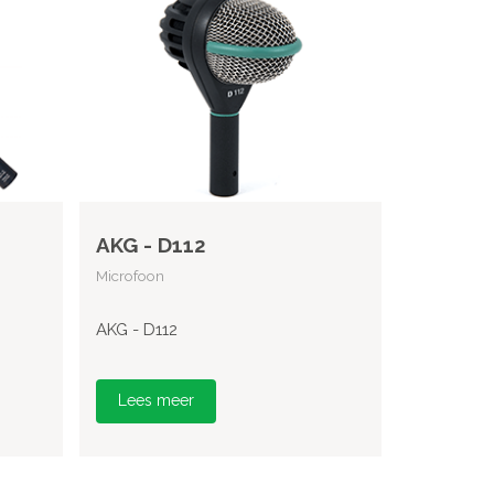
AKG - D112
Microfoon
AKG - D112
Lees meer