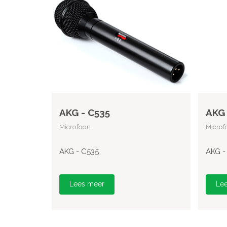
AKG - C535
AKG 
Microfoon
Microf
AKG - C535
AKG -
Lees meer
Le