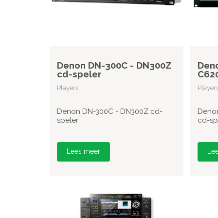
Denon DN-300C - DN300Z
Deno
cd-speler
C620
Players
Player
Denon DN-300C - DN300Z cd-
Denon
speler
cd-sp
Lees meer
Le