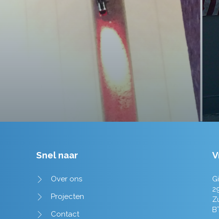
tot in de puntjes verzorgd.
Tim de Lange
Snel naar
V
Over ons
Gi
2
Projecten
Z
B
Contact