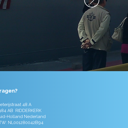
ragen?
eterijstraat 48 A
984 AB RIDDERKERK
uid-Holland Nederland
TW: NL001280042B94