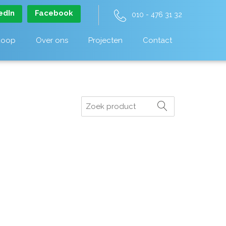
edIn
Facebook
010 - 476 31 32
koop
Over ons
Projecten
Contact
Zoeken