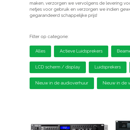
maken, verzorgen we vervolgens de levering voor
netjes voor gebruik en verzorgen we indien gewen
gegarandeerd schappelijke prijs!
Filter op categorie:
Alles
Actieve Luidsprekers
Beamer
LCD scherm / display
Luidsprekers
Nieuw in de audioverhuur
Nieuw in de 