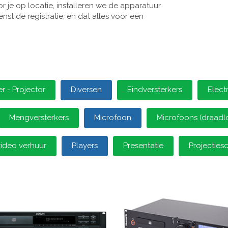
 je op locatie, installeren we de apparatuur
st de registratie, en dat alles voor een
 - Projector
Diversen
Eindversterkers
Elect
Mengversterkers
Microfoon
Microfoons (draadl
video verhuur
Players
Presentatie
Projectie