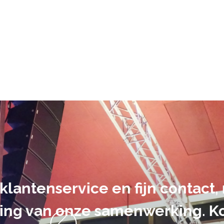
De audiovi
volledig uit 