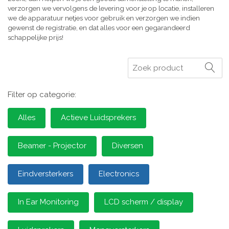
verzorgen we vervolgens de levering voor je op locatie, installeren
we de apparatuur netjes voor gebruik en verzorgen we indien
gewenst de registratie, en dat alles voor een gegarandeerd
schappelijke prijs!
Zoeken
Filter op categorie:
Alles
Actieve Luidsprekers
Beamer - Projector
Diversen
Eindversterkers
Electronics
In Ear Monitoring
LCD scherm / display