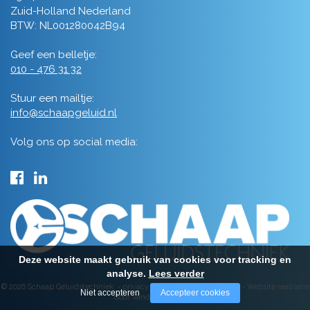
Zuid-Holland Nederland
BTW: NL001280042B94
Geef een belletje:
010 - 476 31 32
Stuur een mailtje:
info@schaapgeluid.nl
Volg ons op social media:
Deze website maakt gebruik van cookies voor tracking en
analyse.
Lees verder
© 2026 Schaap Geluidstechniek -
privacy
-
algemene voorwaarden
-
Website realisatie
Niet accepteren
Accepteer cookies
door Vanderperk Groep