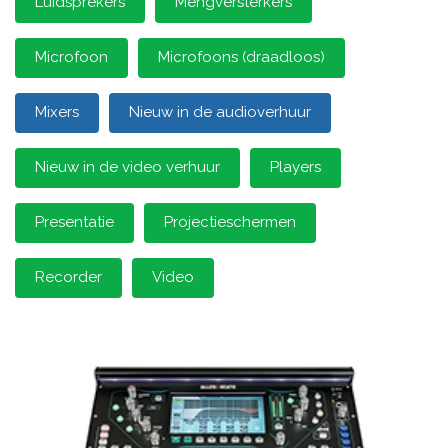
Luidsprekers
Mengversterkers
Microfoon
Microfoons (draadloos)
Mixers
Nieuw in de audioverhuur
Nieuw in de video verhuur
Players
Presentatie
Projectieschermen
Recorder
Video