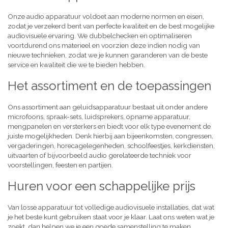
Onze audio apparatuur voldoet aan moderne normen en eisen,
zodat je verzekerd bent van perfecte kwaliteit en de best mogelijke
audiovisuele ervaring. We dubbelchecken en optimaliseren
voortdurend ons materieel en voorzien deze indien nodig van
nieuwe technieken, zodat we je kunnen garanderen van de beste
service en kwaliteit die we te bieden hebben.
Het assortiment en de toepassingen
Ons assortiment aan geluidsapparatuur bestaat uit onder andere
microfoons, spraak-sets, luidsprekers, opname apparatuur,
mengpanelen en versterkers en biedt voor elk type evenement de
juiste mogelijkheden. Denk hierbij aan bijeenkomsten, congressen,
vergaderingen, horecagelegenheden, schoolfeestjes, kerkdiensten,
uitvaarten of bijvoorbeeld audio gerelateerde techniek voor
voorstellingen, feesten en partijen.
Huren voor een schappelijke prijs
Van losse apparatuur tot volledige audiovisuele installaties, dat wat
je het beste kunt gebruiken staat voor je klaar. Laat ons weten wat je
zoekt, dan helpen we je een goede samenstelling te maken,