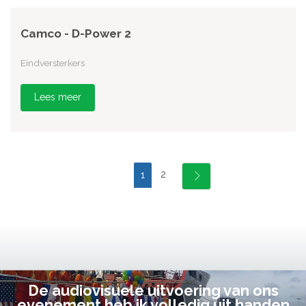
Camco - D-Power 2
Eindversterkers
Lees meer
2
1
De audiovisuele uitvoering van ons
evenement heb ik volledig uit handen