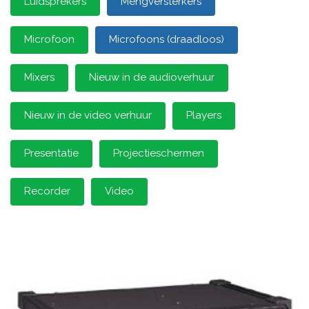
Luidsprekers
Mengversterkers
Microfoon
Microfoons (draadloos)
Mixers
Nieuw in de audioverhuur
Nieuw in de video verhuur
Players
Presentatie
Projectieschermen
Recorder
Video