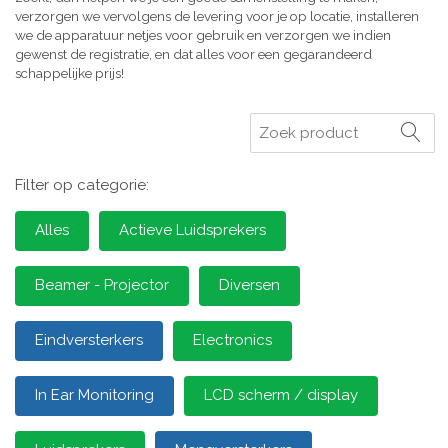
verzorgen we vervolgens de levering voor je op locatie, installeren
we de apparatuur netjes voor gebruik en verzorgen we indien
gewenst de registratie, en dat alles voor een gegarandeerd
schappelijke prijs!
Zoeken
Filter op categorie:
Alles
Actieve Luidsprekers
Beamer - Projector
Diversen
Eindversterkers
Electronics
In Ear Monitoring
LCD scherm / display