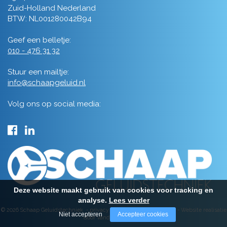
Zuid-Holland Nederland
BTW: NL001280042B94
Geef een belletje:
010 - 476 31 32
Stuur een mailtje:
info@schaapgeluid.nl
Volg ons op social media:
Deze website maakt gebruik van cookies voor tracking en
analyse.
Lees verder
© 2026 Schaap Geluidstechniek -
privacy
-
algemene voorwaarden
-
Website realisatie
Niet accepteren
Accepteer cookies
door Vanderperk Groep