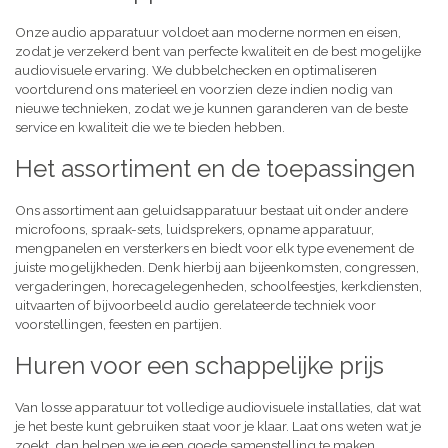
Onze audio apparatuur voldoet aan moderne normen en eisen,
zodat je verzekerd bent van perfecte kwaliteit en de best mogelijke
audiovisuele ervaring. We dubbelchecken en optimaliseren
voortdurend ons materieel en voorzien deze indien nodig van
nieuwe technieken, zodat we je kunnen garanderen van de beste
service en kwaliteit die we te bieden hebben.
Het assortiment en de toepassingen
Ons assortiment aan geluidsapparatuur bestaat uit onder andere
microfoons, spraak-sets, luidsprekers, opname apparatuur,
mengpanelen en versterkers en biedt voor elk type evenement de
juiste mogelijkheden. Denk hierbij aan bijeenkomsten, congressen,
vergaderingen, horecagelegenheden, schoolfeestjes, kerkdiensten,
uitvaarten of bijvoorbeeld audio gerelateerde techniek voor
voorstellingen, feesten en partijen.
Huren voor een schappelijke prijs
Van losse apparatuur tot volledige audiovisuele installaties, dat wat
je het beste kunt gebruiken staat voor je klaar. Laat ons weten wat je
zoekt, dan helpen we je een goede samenstelling te maken,