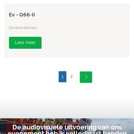
Ev - Q66-II
Eindversterkers
Lees meer
2
1
De audiovisuele uitvoering van ons
evenement heb ik volledig uit handen