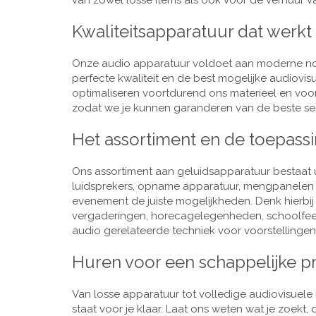
van zowel losse items als ook voor de verhuur van
Kwaliteitsapparatuur dat werkt
Onze audio apparatuur voldoet aan moderne nor
perfecte kwaliteit en de best mogelijke audiovi
optimaliseren voortdurend ons materieel en voo
zodat we je kunnen garanderen van de beste ser
Het assortiment en de toepass
Ons assortiment aan geluidsapparatuur bestaat u
luidsprekers, opname apparatuur, mengpanelen e
evenement de juiste mogelijkheden. Denk hierbi
vergaderingen, horecagelegenheden, schoolfeestj
audio gerelateerde techniek voor voorstellingen,
Huren voor een schappelijke pr
Van losse apparatuur tot volledige audiovisuele i
staat voor je klaar. Laat ons weten wat je zoekt