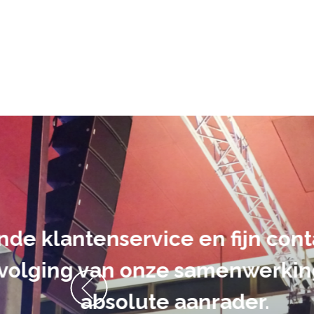
De audiovi
volledig uit 