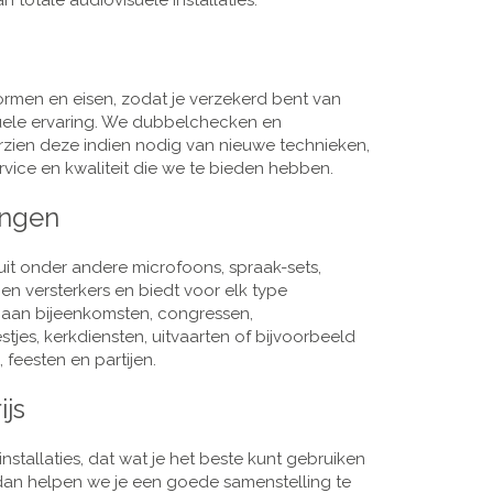
 totale audiovisuele installaties.
men en eisen, zodat je verzekerd bent van
suele ervaring. We dubbelchecken en
rzien deze indien nodig van nieuwe technieken,
vice en kwaliteit die we te bieden hebben.
ingen
it onder andere microfoons, spraak-sets,
n versterkers en biedt voor elk type
j aan bijeenkomsten, congressen,
es, kerkdiensten, uitvaarten of bijvoorbeeld
 feesten en partijen.
ijs
nstallaties, dat wat je het beste kunt gebruiken
, dan helpen we je een goede samenstelling te