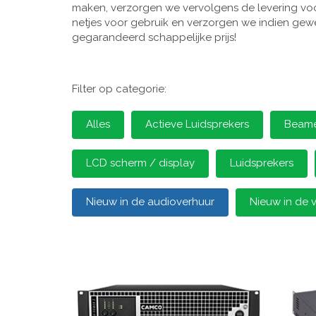
maken, verzorgen we vervolgens de levering voor
netjes voor gebruik en verzorgen we indien gewen
gegarandeerd schappelijke prijs!
Filter op categorie:
Alles
Actieve Luidsprekers
Beamer
LCD scherm / display
Luidsprekers
Nieuw in de audioverhuur
Nieuw in de 