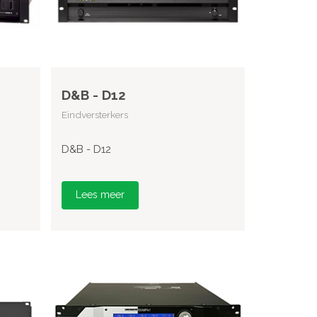
D&B - D12
Eindversterkers
D&B - D12
Lees meer