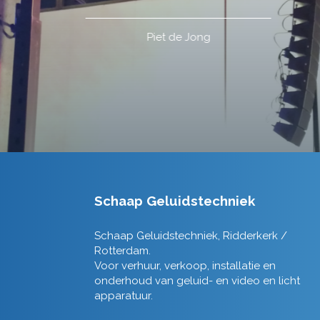
Schaap Geluidstechniek
Schaap Geluidstechniek, Ridderkerk /
Rotterdam.
Voor verhuur, verkoop, installatie en
onderhoud van geluid- en video en licht
apparatuur.