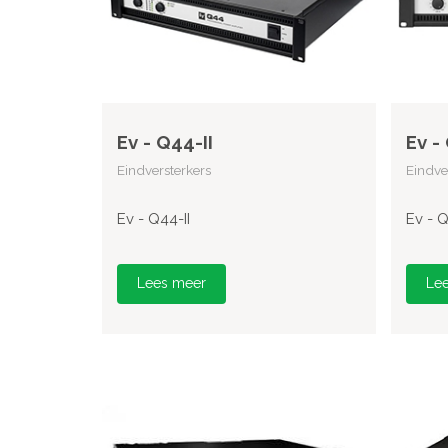
Ev - Q44-II
Ev -
Eindversterkers
Eindve
Ev - Q44-II
Ev - Q
Lees meer
Le