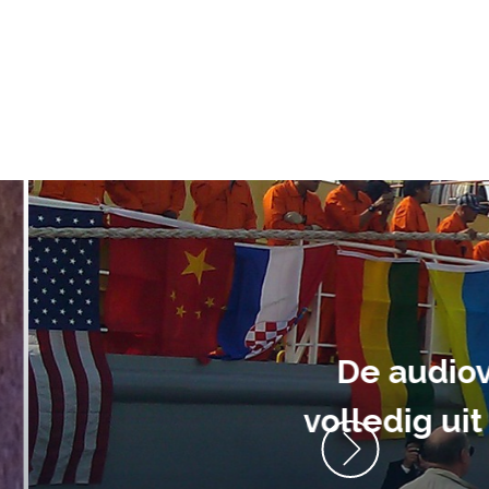
ment heb ik
anrader! Alles