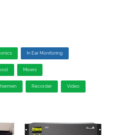
ronics
In Ear Monitoring
oos)
Mixers
schermen
Recorder
Video