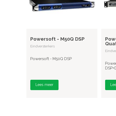
Powersoft - M50Q DSP
Powe
Quat
Eindversterkers
Eindve
Powersoft - M50Q DSP
Power
DSP+
Lees meer
Le