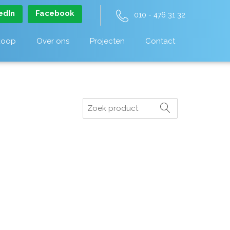
edIn
Facebook
010 - 476 31 32
koop
Over ons
Projecten
Contact
Zoeken