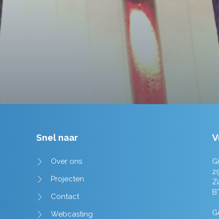
Tim de Lange
Snel naar
V
Over ons
Gi
2
Projecten
Z
B
Contact
Ge
Webcasting