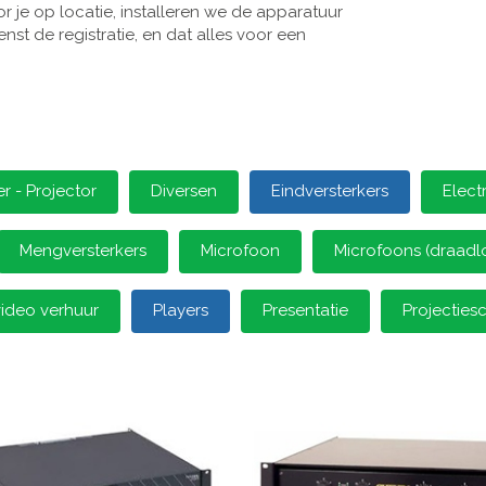
 je op locatie, installeren we de apparatuur
st de registratie, en dat alles voor een
 - Projector
Diversen
Eindversterkers
Elect
Mengversterkers
Microfoon
Microfoons (draadl
video verhuur
Players
Presentatie
Projectie