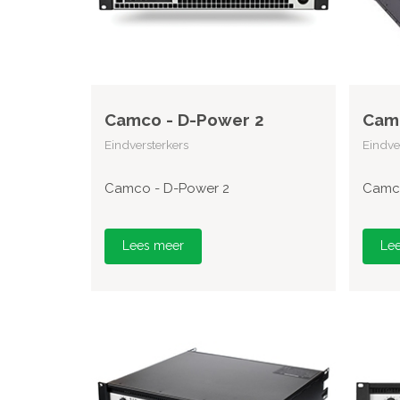
Camco - D-Power 2
Camc
Eindversterkers
Eindve
Camco - D-Power 2
Camco
Lees meer
Le