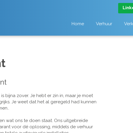
Link
Home
Verhuur
Ver
t
nt
 bijna zover. Je hebt er zin in, maar je moet
grijks. Je weet dat het al geregeld had kunnen
men..
n wat ons te doen staat. Ons uitgebreide
arant voor dé oplossing, middels de verhuur