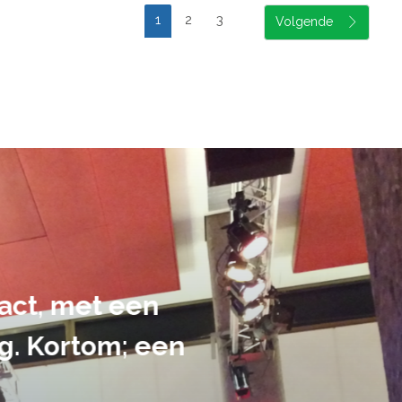
1
2
3
suele uitvoering van ons evene
handen gegeven en dat is een a
tot in de puntjes verzorgd.