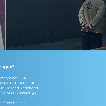
ragen?
eterijstraat 48 A
984 AB RIDDERKERK
uid-Holland Nederland
TW: NL001280042B94
ef een belletje: