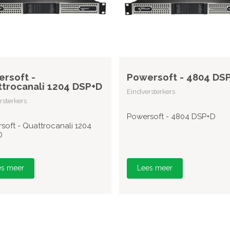
rsoft -
Powersoft - 4804 DS
trocanali 1204 DSP+D
Eindversterkers
rsterkers
Powersoft - 4804 DSP+D
soft - Quattrocanali 1204
D
es meer
Lees meer