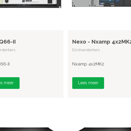
 Q66-II
Nexo - Nxamp 4x2MK
rsterkers
Eindversterkers
66-II
Nxamp 4x2MK2
es meer
Lees meer