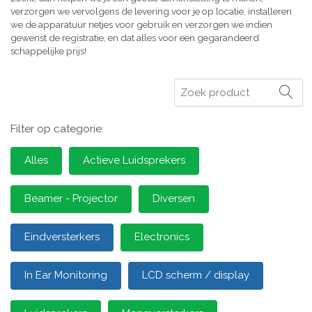
verzorgen we vervolgens de levering voor je op locatie, installeren
we de apparatuur netjes voor gebruik en verzorgen we indien
gewenst de registratie, en dat alles voor een gegarandeerd
schappelijke prijs!
Zoeken
Filter op categorie:
Alles
Actieve Luidsprekers
Beamer - Projector
Diversen
Eindversterkers
Electronics
In Ear Monitoring
LCD scherm / display