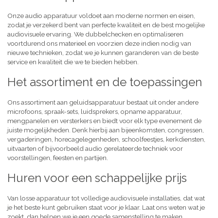
Onze audio apparatuur voldoet aan moderne normen en eisen,
zodat je verzekerd bent van perfecte kwaliteit en de best mogelijke
audiovisuele ervaring. We dubbelchecken en optimaliseren
voortdurend ons materieel en voorzien deze indien nodig van
nieuwe technieken, zodat we je kunnen garanderen van de beste
service en kwaliteit die we te bieden hebben.
Het assortiment en de toepassingen
Ons assortiment aan geluidsapparatuur bestaat uit onder andere
microfoons, spraak-sets, luidsprekers, opname apparatuur,
mengpanelen en versterkers en biedt voor elk type evenement de
juiste mogelijkheden. Denk hierbij aan bijeenkomsten, congressen,
vergaderingen, horecagelegenheden, schoolfeestjes, kerkdiensten,
uitvaarten of bijvoorbeeld audio gerelateerde techniek voor
voorstellingen, feesten en partijen.
Huren voor een schappelijke prijs
Van losse apparatuur tot volledige audiovisuele installaties, dat wat
je het beste kunt gebruiken staat voor je klaar. Laat ons weten wat je
zoekt, dan helpen we je een goede samenstelling te maken,