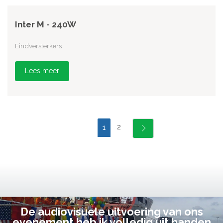
Inter M - 240W
Eindversterkers
Lees meer
2
1
De audiovisuele uitvoering van ons
evenement heb ik volledig uit handen