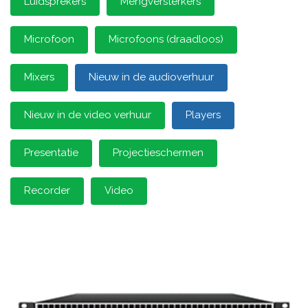
Luidsprekers
Mengversterkers
Microfoon
Microfoons (draadloos)
Mixers
Nieuw in de audioverhuur
Nieuw in de video verhuur
Players
Presentatie
Projectieschermen
Recorder
Video