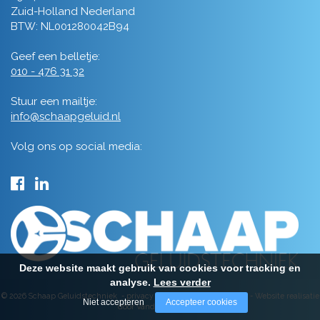
Zuid-Holland Nederland
BTW: NL001280042B94
Geef een belletje:
010 - 476 31 32
Stuur een mailtje:
info@schaapgeluid.nl
Volg ons op social media:
Deze website maakt gebruik van cookies voor tracking en
analyse.
Lees verder
© 2026 Schaap Geluidstechniek -
privacy
-
algemene voorwaarden
-
Website realisatie
Niet accepteren
Accepteer cookies
door Vanderperk Groep